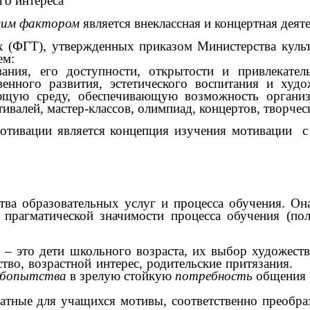
го интереса
им фактором
является внеклассная и концертная дея
), утвержденных приказом Министерства культуры
ем:
ания, его доступности, открытости и привлекате
венного развития, эстетического воспитания и худ
щую среду, обеспечивающую возможность организ
валей, мастер-классов, олимпиад, концертов, творчес
ции является концепция изучения мотивации с по
 образовательных услуг и процесса обучения. Она 
 прагматической значимости процесса обучения (по
это дети школьного возраста, их выбор художестве
во, возрастной интерес, родительские притязания.
бопытства
в зрелую стойкую
потребность
общения с
ватные для учащихся мотивы, соответственно преобра