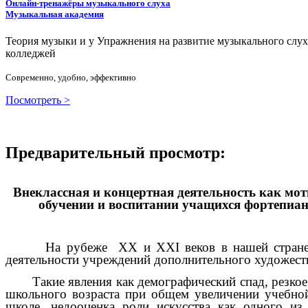
Онлайн-тренажёры музыкального слуха
Музыкальная академия
Теория музыки и у
У
пражнения на развитие музыкального слу
колледжей
Современно, удобно, эффективно
Посмотреть >
Предварительный просмотр:
Внеклассная и концертная деятельность как мо
обучении и воспитании учащихся фортепи
На рубеже XX и XXI веков в нашей стране су
деятельности учреждений дополнительного художест
Такие явления как демографический спад, резкое
школьного возраста при общем увеличении учебно
школе, недооценка роли искусства как одного и