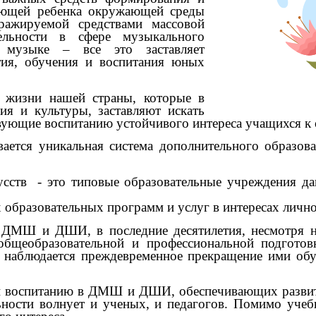
вающей ребенка окружающей среды
ражируемой средствами массовой
тельности в сфере музыкального
ой музыке – все это заставляет
ития, обучения и воспитания юных
зни нашей страны, которые в
ия и культуры, заставляют искать
твующие воспитанию устойчивого интереса учащихся
я уникальная система дополнительного образовани
сств - это типовые образовательные учреждения да
 образовательных программ и услуг в интересах личнос
Ш и ДШИ, в последние десятилетия, несмотря на т
общеобразовательной и профессиональной подготов
 наблюдается преждевременное прекращение ими об
 воспитанию в ДМШ и ДШИ, обеспечивающих разви
льности волнует и ученых, и педагогов. Помимо уче