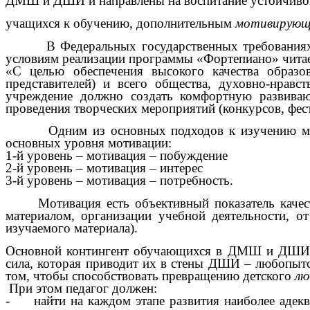
ДМШ и ДШИ и направлены на воспитание устойчиво
учащихся к обучению, дополнительным
мотивирующ
В Федеральных государственных требованиях (ФГТ
условиям реализации программы «Фортепиано» чита
«С целью обеспечения высокого качества образов
представителей) и всего общества, духовно-нравст
учреждение должно создать комфортную развиваю
проведения творческих мероприятий (конкурсов, фести
Одним из основных подходов к изучению мотива
основных уровня мотивации:
1-й уровень – мотивация – побуждение
2-й уровень – мотивация – интерес
3-й уровень – мотивация – потребность.
Мотивация есть объективный показатель качества
материалом, организации учебной деятельности, от
изучаемого материала).
Основной контингент обучающихся в ДМШ и ДШИ – 
сила, которая приводит их в стены ДШИ – любопытст
том, чтобы способствовать превращению детского
лю
При этом педагог должен:
-
найти на каждом этапе развития наиболее адек