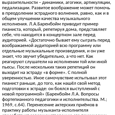
выразительности – динамики, агогики, артикуляции,
педализации. Развитое воображение может помочь
в преодолении эстрадного волнения, равно, как и в
общем улучшении качества музыкального
исполнения. Л.А.Баренбойм приводит пример
пианиста, который, репетируя дома, представляет
себе, что находится в концертном зале перед
аудиторией. «Достаточно бывает ему сыграть перед
воображаемой аудиторией всю программу или
отдельные музыкальные произведения, и он уже
знает, что звучит убедительно, а что нет. Как
реагируют слушатели на исполнении той или иной
пьесы. После нескольких таких репетиций он
выходит на эстраду «в форме». С полной
уверенностью. Иное самочувствие испытывал этот
пианист раньше, до того, как нашёл свой метод
подготовки к эстраде: он боялся выступлений с
новой программой» (Баренбойм Л.А. Вопросы
фортепианного педагогики и исполнительства. М.;
1969, с.64). Перенесение актерских приёмов в
практику работы музыканта-исполнителя