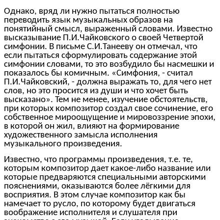
Однако, вряд ли нужно пытаться полностью
переводить язык музыкальных образов на
понятийный смысл, выраженный словами. Известно
высказывание П.И.Чайковского о своей Четвертой
симфонии. В письме С.И.Танееву он отмечал, что
если пытаться сформулировать содержание этой
симфонии словами, то это возбудило бы насмешки и
показалось бы комичным. «Симфония, - считал
П.И.Чайковский, - должна выражать то, для чего нет
слов, но это просится из души и что хочет быть
высказано». Тем не менее, изучение обстоятельств,
при которых композитор создал свое сочинение, его
собственное мироощущение и мировоззрение эпохи,
в которой он жил, влияют на формирование
художественного замысла исполнения
музыкального произведения.
Известно, что программы произведения, т.е. те,
которым композитор дает какое-либо название или
которые предваряются специальными авторскими
пояснениями, оказываются более лёгкими для
восприятия. В этом случае композитор как бы
намечает то русло, по которому будет двигаться
воображение исполнителя и слушателя при