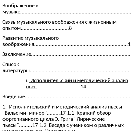
Воображение в
музыке...........................................................................
Связь музыкального воображения с жизненным
опытом.................................8
Развитие музыкального
воображения................................................................
Заключение......................................................................
Список
литературы.....................................................................
Исполнительский и методический анализ
пьес
..............................14
Введение.........................................................................
1. Исполнительский и методический анализ пьесы
"Вальс ми- минор".........17 1.1 Краткий обзор
фортепианного цикла Э. Грига "Лирические
пьесы".........17 1.2
Беседа с учеником о различных