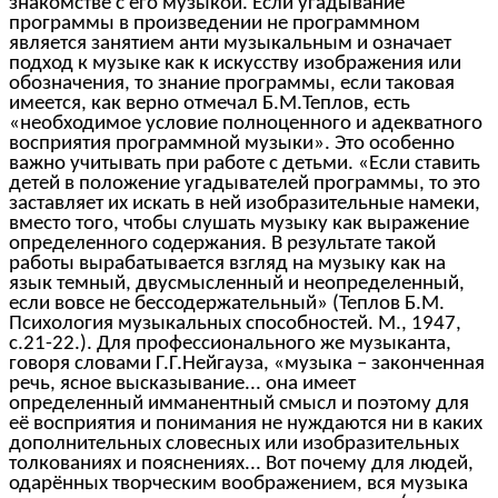
знакомстве с его музыкой. Если угадывание
программы в произведении не программном
является занятием анти музыкальным и означает
подход к музыке как к искусству изображения или
обозначения, то знание программы, если таковая
имеется, как верно отмечал Б.М.Теплов, есть
«необходимое условие полноценного и адекватного
восприятия программной музыки». Это особенно
важно учитывать при работе с детьми. «Если ставить
детей в положение угадывателей программы, то это
заставляет их искать в ней изобразительные намеки,
вместо того, чтобы слушать музыку как выражение
определенного содержания. В результате такой
работы вырабатывается взгляд на музыку как на
язык темный, двусмысленный и неопределенный,
если вовсе не бессодержательный» (Теплов Б.М.
Психология музыкальных способностей. М., 1947,
с.21-22.). Для профессионального же музыканта,
говоря словами Г.Г.Нейгауза, «музыка – законченная
речь, ясное высказывание... она имеет
определенный имманентный смысл и поэтому для
её восприятия и понимания не нуждаются ни в каких
дополнительных словесных или изобразительных
толкованиях и пояснениях... Вот почему для людей,
одарённых творческим воображением, вся музыка