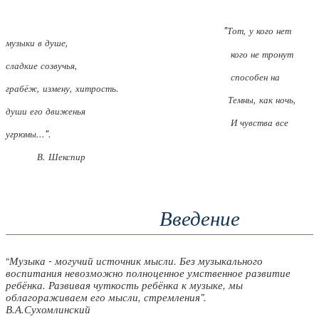
"Тот, у кого нет
музыки в душе,
кого не тронут
сладкие созвучья,
способен на
грабёж, измену, хитрость.
Темны, как ночь,
души его движенья
И чувства все
угрюмы...".
В. Шекспир
Введение
“
Музыка - могучий источник мысли. Без музыкального
воспитания невозможно полноценное умственное развитие
ребёнка. Развивая чуткость ребёнка к музыке, мы
облагораживаем его мысли, стремления”.
В.А.Сухомлинский