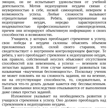
эмоции, он не испытывает удовольствия от учебной
деятельности. Мотив недопущения неудачи связан с
неуверенностью в себе, низкой самооценкой, неверием в
возможность успеха. Любые сложности вызывают
отрицательные эмоции. Ребята, ориентированные на
недопущение неудач, нередко характеризуются
неадекватностью профессионального самоопределения,
причем они игнорируют объективную информацию о своих
способностях и возможностях.
Учащиеся, у которых преобладает стремление к успеху,
свои победы и неудачи склонны объяснять объемом
приложенных усилий, силой своего старания, что
свидетельствует о внутреннем контролирующем факторе. Те
ребята, у кого преобладает стремление к недопущению неудач,
как правило, собственный неуспех объясняют отсутствием
способностей или невезением, а успехи — везением или
легкостью задания. В этом случае начинает развиваться так
называемая «выученная беспомощность». Поскольку ученик
не может повлиять ни на сложность задания, ни на везение,
ни на отсутствующие способности, то, следовательно, и
пытаться что-то делать дальше кажется ему бессмысленным.
Такие школьники впоследствии отказываются от выполнения
даже самых простых заданий.
Изложенное указывает на необходимость развития у
учащихся стремления к успеху. Оно должно преобладать над
стремлением к недопущению неудачи.