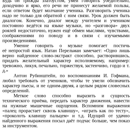
Будь он трижды златоустом, умей говорить убедительно,
доходчиво и ярко, его речи не принесут желаемой пользы,
если ответом будет молчание ученика. Разговорить ученика
надо не только для обратной с ним связи. Урок должен быть
диалогом. Конечно, диалог между учителем и учеником
постоянно ведётся на языке музыки, но «разговора» двух
роялей недостаточно, нужен ещё обмен мыслями, чувствами,
соображениями по поводу и в связи с изучаемыми
произведениями.
Умение говорить о музыке помогает постичь
её непростой язык. Натан Перельман замечает: «Одно лишь
верно найденное слово-экстракт способно, растворившись,
придать желательный характер исполняемому, например:
тревожно, ликуя, печально, торжествуя, застенчиво, гордо и т.
д.»
Антон Рубинштейн, по воспоминаниям И. Гофмана,
любил требовать от учеников, чтобы те умели обозначить
характер пьесы, и не одним-двумя, а целым рядом словесных
определений.
Меткое слово способно выразить и сущность
технического приёма, передать характер движения, навести
на нужные мышечные ощущения. Вспомним выражения
«палец прорастает сквозь клавишу», «играть как по тесту»,
«проколоть клавишу пальцем» и т.д. Идущий от удачно
найденного выражения посыл даёт подчас больше, чем показ
за инструментом.