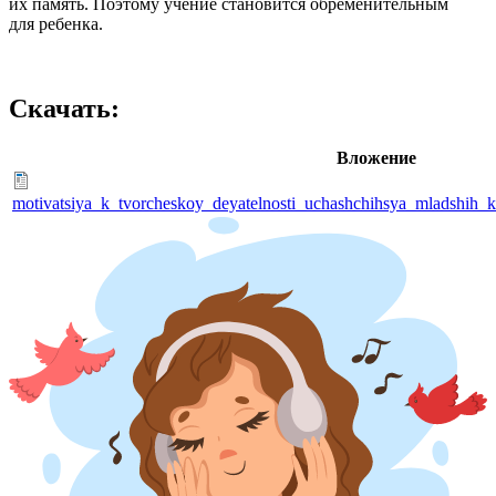
их память. Поэтому учение становится обременительным
для ребенка.
Скачать:
Вложение
motivatsiya_k_tvorcheskoy_deyatelnosti_uchashchihsya_mladshih_k