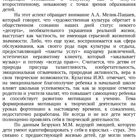
второстепенному, неважному с точки зрения образования
детей.
На этот аспект обращает внимание А.А. Мелик-Пашаев,
который говорит, что «художественная культура обретает в
общественном сознании наших дней статус некоего
«десерта», необязательного украшения реальной жизни,
выступает как частность, не имеющая серьезной жизненной
значимости. Либо, что еще хуже, воспринимается как сфера
обслуживания, как своего рода парк культуры и отдыха,
предоставляющий «пакеты услуг» ищущему развлечений,
эстетически неразвитому клиенту, который «заказывает
музыку» и потому «всегда прав»». Считается, что детям от
природы присуща талантливость, изобретательность,
эмоциональная отзывчивость, природная активность, вера в
свои творческие возможности. Кулагина И.Ю. отмечает, что
на эмоциональное благополучие ребенка в начальной школе
влияет школьная успеваемость, так как за хорошие отметки
родители и учителя хвалят, что повышает самооценку ребенка
и способствует развитию мотивации к учению. Тема
формирования мотивации к творческой деятельности на
уроках фортепиано к настоящему времени, к сожалению,
недостаточно разработана. Не всегда и не все дети могут
полноценно проявлять себя в творческой деятельности.
По данным Безруких М.М. ведущей эмоцией, которую
дети умеют идентифицировать у себя и взрослых - страх. Это
связано с предшествующей жизнью детей, где могли иметь