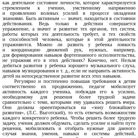
как деятельное состояние личности, которое характеризуется
стремлением к учению, умственному напряжению
и проявлению волевых усилий в процессе овладения
знаниями. Быть активным — значит, находиться в состоянии
действования. Ведь только в действии совершается
упражнение, а значит и развитие тех органов, тех систем,
работы которых эта деятельность требует, и тех свойств
и способностей человека, которые в этой деятельности
упражняются. Можно ли развить у ребенка ловкость
и координацию движений рук, нужных, например,
для формирования навыков фортепианного исполнительства,
не упражняя его в этих действиях? Конечно, нет. Нельзя
добиться развития у ребенка хорошего музыкального слуха,
навыков музицирования и т. д., если не направить активность
детей на непосредственное развитие всех этих навыков.
Регулярно и постепенно повышая требования к детям
соответственно их продвижению, педагог мобилизует
активность каждого ученика, побуждая его к усилию,
необходимому для решения более трудной задачи
сравнительно с теми, которыми ему удавалось решить вчера.
Они должны ориентироваться на «зону ближайшего
развития», (Л.С. Выготский), то есть отвечать возможностям
каждого конкретного ребенка. Чтобы решить более трудную
задачу, ученик должен обдумать, сделать усилие и найти пути
решения, мобилизовать и отобрать нужные для данного
случая знания, умения, навыки и системы действий,