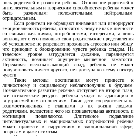
роль родителей в развитии ребенка. Отношение родителей к
интеллектуальным и творческим способностям ребенка может
быть различным: положительным, нейтральным,
отрицательным.
Если родители не обращают внимания или игнорируют
эмоциональность ребенка, относятся к нему не как к личности
со своими желаниями, потребностями, интересами, а лишь
воплощают с его помощью свои родительские представления
об успешности; не разрешают проживать агрессию или обиду,
что приводит к блокированию чувств ребенка стыдом. На
телесном уровне затрудняется дыхание, парализуется
активность, возникает ощущение мышечной зажатости.
Переживая всеохватывающий стыд, ребенок не может
почувствовать ничего другого, нет доступа ко всему спектру
чувств.
Такие методы воспитания могут привести к
личностному и социальному неблагополучию в будущем.
Познавательное развитие ребенка отступает на второй план,
все психические ресурсы ребенка уходят на адаптацию к
внутрисемейным отношениям. Такие дети сосредоточены на
взаимоотношениях с главными в их жизни людьми,
родителями, вследствие чего их познавательная активность и
мотивация подавляются. Длительное подавление
интеллектуальных и эмоциональных потребностей ребенка
может привести к нарушениям в эмоциональной сфере,
неврозам и даже психозам.