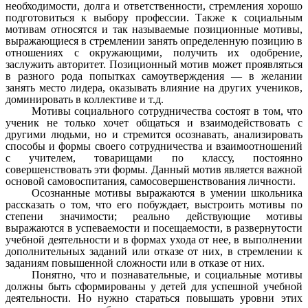
необходимости, долга и ответственности, стремления хорошо
подготовиться к выбору профессии. Также к социальным
мотивам относятся и так называемые позиционные мотивы,
выражающиеся в стремлении занять определенную позицию в
отношениях с окружающими, получить их одобрение,
заслужить авторитет. Позиционный мотив может проявляться
в разного рода попытках самоутверждения — в желании
занять место лидера, оказывать влияние на других учеников,
доминировать в коллективе и т.д.
Мотивы социального сотрудничества состоят в том, что
ученик не только хочет общаться и взаимодействовать с
другими людьми, но и стремится осознавать, анализировать
способы и формы своего сотрудничества и взаимоотношений
с учителем, товарищами по классу, постоянно
совершенствовать эти формы. Данный мотив является важной
основой самовоспитания, самосовершенствования личности.
Осознанные мотивы выражаются в умении школьника
рассказать о том, что его побуждает, выстроить мотивы по
степени значимости; реально действующие мотивы
выражаются в успеваемости и посещаемости, в развернутости
учебной деятельности и в формах ухода от нее, в выполнении
дополнительных заданий или отказе от них, в стремлении к
заданиям повышенной сложности или в отказе от них.
Понятно, что и познавательные, и социальные мотивы
должны быть сформированы у детей для успешной учебной
деятельности. Но нужно стараться повышать уровни этих