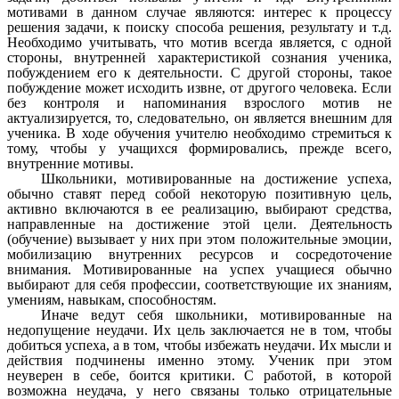
мотивами в данном случае являются: интерес к процессу
решения задачи, к поиску способа решения, результату и т.д.
Необходимо учитывать, что мотив всегда является, с одной
стороны, внутренней характеристикой сознания ученика,
побуждением его к деятельности. С другой стороны, такое
побуждение может исходить извне, от другого человека. Если
без контроля и напоминания взрослого мотив не
актуализируется, то, следовательно, он является внешним для
ученика. В ходе обучения учителю необходимо стремиться к
тому, чтобы у учащихся формировались, прежде всего,
внутренние мотивы.
Школьники, мотивированные на достижение успеха,
обычно ставят перед собой некоторую позитивную цель,
активно включаются в ее реализацию, выбирают средства,
направленные на достижение этой цели. Деятельность
(обучение) вызывает у них при этом положительные эмоции,
мобилизацию внутренних ресурсов и сосредоточение
внимания. Мотивированные на успех учащиеся обычно
выбирают для себя профессии, соответствующие их знаниям,
умениям, навыкам, способностям.
Иначе ведут себя школьники, мотивированные на
недопущение неудачи. Их цель заключается не в том, чтобы
добиться успеха, а в том, чтобы избежать неудачи. Их мысли и
действия подчинены именно этому. Ученик при этом
неуверен в себе, боится критики. С работой, в которой
возможна неудача, у него связаны только отрицательные