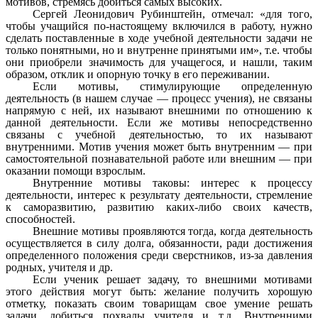
мотивов, стремясь добиться самых высоких.
Сергей Леонидович Рубинштейн, отмечал: «для того,
чтобы учащийся по-настоящему включился в работу, нужно
сделать поставленные в ходе учебной деятельности задачи не
только понятными, но и внутренне принятыми им», т.е. чтобы
они приобрели значимость для учащегося, и нашли, таким
образом, отклик и опорную точку в его переживании.
Если мотивы, стимулирующие определенную
деятельность (в нашем случае — процесс учения), не связаны
напрямую с ней, их называют внешними по отношению к
данной деятельности. Если же мотивы непосредственно
связаны с учебной деятельностью, то их называют
внутренними. Мотив учения может быть внутренним — при
самостоятельной познавательной работе или внешним — при
оказании помощи взрослым.
Внутренние мотивы таковы: интерес к процессу
деятельности, интерес к результату деятельности, стремление
к саморазвитию, развитию каких-либо своих качеств,
способностей.
Внешние мотивы проявляются тогда, когда деятельность
осуществляется в силу долга, обязанности, ради достижения
определенного положения среди сверстников, из-за давления
родных, учителя и др.
Если ученик решает задачу, то внешними мотивами
этого действия могут быть: желание получить хорошую
отметку, показать своим товарищам свое умение решать
задачи, добиться похвалы учителя и т.д. Внутренними