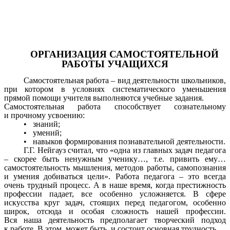
ОРГАНИЗАЦИЯ САМОСТОЯТЕЛЬНОЙ
РАБОТЫ УЧАЩИХСЯ
Самостоятельная работа – вид деятельности школьников,
при котором в условиях систематического уменьшения
прямой помощи учителя выполняются учебные задания.
Самостоятельная работа способствует сознательному
и прочному усвоению:
• знаний;
• умений;
• навыков формирования познавательной деятельности.
Г.Г. Нейгауз считал, что «одна из главных задач педагога
– скорее быть ненужным ученику…, т.е. привить ему…
самостоятельность мышления, методов работы, самопознания
и умения добиваться цели». Работа педагога – это всегда
очень трудный процесс. А в наше время, когда престижность
профессии падает, все особенно усложняется. В сфере
искусства круг задач, стоящих перед педагогом, особенно
широк, отсюда и особая сложность нашей профессии.
Вся наша деятельность предполагает творческий подход
к работе. В этом, может быть, и состоит основная трудность.