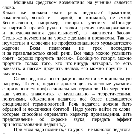
Мощным средством воздействия на ученика является
слово.
Какой же должна быть речь педагога? Грамотной,
лаконичной, ясной и – яркой, не книжной, не сухой.
Бессмысленно, например, говорить ученику: «Последи
за партией правой руки с точки зрения недодерживания
и передерживания длительностей, в частности басов».
Столь же неуместны на уроке с детьми и прозаизмы. Так же
неуместны и словечки из профессионального музыкантского
жаргона. Всем педагогам не грех последить
и за правильностью своей речи. Всё чаще можно услышать
совет «хорошо проучить пассаж». Вообще-то говоря, можно
проучить только того, кто что-нибудь натворил, то есть
наказать, а пассаж проучить нельзя, его можно поучить и –
выучить.
Слово педагога несёт рациональную и эмоциональную
нагрузку. То есть, педагог должен делать деловые указания
с применением профессиональных терминов. По мере того,
как ученик знакомится с музыкально – теоретическими
понятиями, объяснения педагога всё более насыщаются
специальной терминологией. Речь педагога должна быть
образной и лексически богатой. Надо уметь найти те слова,
которые способны определить характер произведения, дать
представление об окраске звука, передать эффект
при использовании педали т.д.
При этом надо помнить, что урок – не монолог педагога.