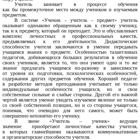
Учитель занимает в процессе обучения
как бы промежуточное место между учеником и изучаемым
предметом.
В системе «Ученик – учитель – предмет» учитель
оказывает одинаково обращенным как к своему ученику,
так и к предмету, который он преподает. Это и обуславливает
комплекс личностных и профессиональных качеств,
предъявляемых к его деятельности. Дидактические
способности учителя заключаются в умении передавать
учащимся знания о предмете. Особенностью талантливых
педагогов, добивающихся больших результатов в обучении
своих учеников, является то, что они умеют одно и то же
знание предлагать учащимся по-разному в зависимости
от уровня их подготовки, психологических особенностей,
содержания других предметов обучения. Хороший педагог
в разработке методов преподавания учитывает не только
индивидуальные особенности учащихся, но и свои
собственные сильные и слабые стороны. Другой его важной
чертой является умение увидеть изучаемое явление не только
со своей собственной позиции, но и со стороны учащегося,
понимая, что очевидно для него самого, может быть
совершенно непонятно его ученику.
В звене «Учитель – ученик» ведущее
значение приобретают личностные качества учителя,
в которых главнейшими оказываются коммуникативные
и организаторские способности учителя.