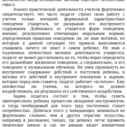
смысл.
Анализ практической деятельности учителя фортепиано
свидетельствует, что часто педагог строит свою работу с
учетом только внешней, формальной характеристики
поведения учащегося, не раскрывая его внутреннего
содержания. Добившись от учащегося форм поведения,
внешне, результативно отвечающих моральным нормам,
определенным правилам поведения, он, не зная мотивов, по
которым в данной ситуации эти правила выполняются
учащимся, ничего не знает о самом ребенке. Не зная о
подлинных личностных мотивах деятельности учащегося,
педагог не может рассчитывать на то, чтобы верно определить
его дальнейшее жизненное поведение, а следовательно, и его
поведение в музыкальном обучении. Не умея проникнуть во
внутреннее содержание действий и поступков ребенка, в
мотивы его действий и внутреннее отношение к задачам,
которые перед ним ставятся, педагог работает «вслепую». Ему
неизвестны ни ученик, на которого он должен
воздействовать, ни результаты его собственного воздействия.
Задача педагога состоит в том, чтобы суметь
заинтересовать ребенка процессом овладения инструментом,
и тогда необходимый для этого труд постепенно станет
потребностью. Добиться этого у начинающих заниматься на
фортепиано сложнее, чем в других отраслях искусства,
например в рисовании, танцах, где ребенку легче проявить
творческое начало и где он раньше видит конкретные