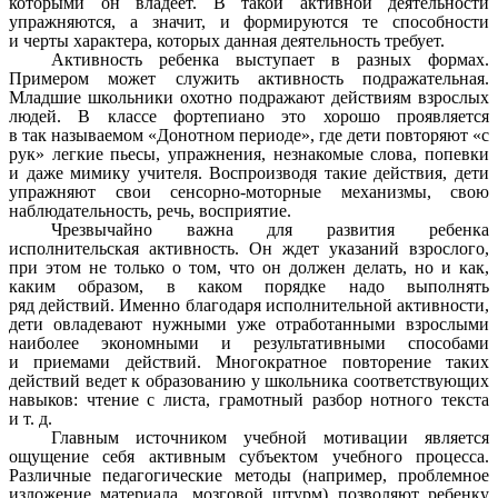
которыми он владеет. В такой активной деятельности
упражняются, а значит, и формируются те способности
и черты характера, которых данная деятельность требует.
Активность ребенка выступает в разных формах.
Примером может служить активность подражательная.
Младшие школьники охотно подражают действиям взрослых
людей. В классе фортепиано это хорошо проявляется
в так называемом «Донотном периоде», где дети повторяют «с
рук» легкие пьесы, упражнения, незнакомые слова, попевки
и даже мимику учителя. Воспроизводя такие действия, дети
упражняют свои сенсорно-моторные механизмы, свою
наблюдательность, речь, восприятие.
Чрезвычайно важна для развития ребенка
исполнительская активность. Он ждет указаний взрослого,
при этом не только о том, что он должен делать, но и как,
каким образом, в каком порядке надо выполнять
ряд действий. Именно благодаря исполнительной активности,
дети овладевают нужными уже отработанными взрослыми
наиболее экономными и результативными способами
и приемами действий. Многократное повторение таких
действий ведет к образованию у школьника соответствующих
навыков: чтение с листа, грамотный разбор нотного текста
и т. д.
Главным источником учебной мотивации является
ощущение себя активным субъектом учебного процесса.
Различные педагогические методы (например, проблемное
изложение материала, мозговой штурм) позволяют ребенку