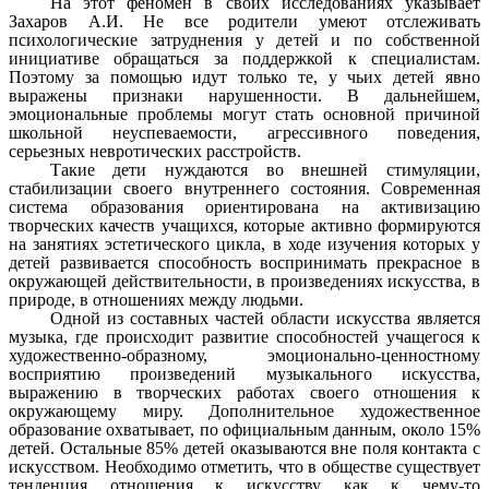
На этот феномен в своих исследованиях указывает
Захаров А.И. Не все родители умеют отслеживать
психологические затруднения у детей и по собственной
инициативе обращаться за поддержкой к специалистам.
Поэтому за помощью идут только те, у чьих детей явно
выражены признаки нарушенности. В дальнейшем,
эмоциональные проблемы могут стать основной причиной
школьной неуспеваемости, агрессивного поведения,
серьезных невротических расстройств.
Такие дети нуждаются во внешней стимуляции,
стабилизации своего внутреннего состояния. Современная
система образования ориентирована на активизацию
творческих качеств учащихся, которые активно формируются
на занятиях эстетического цикла, в ходе изучения которых у
детей развивается способность воспринимать прекрасное в
окружающей действительности, в произведениях искусства, в
природе, в отношениях между людьми.
Одной из составных частей области искусства является
музыка, где происходит развитие способностей учащегося к
художественно-образному, эмоционально-ценностному
восприятию произведений музыкального искусства,
выражению в творческих работах своего отношения к
окружающему миру. Дополнительное художественное
образование охватывает, по официальным данным, около 15%
детей. Остальные 85% детей оказываются вне поля контакта с
искусством. Необходимо отметить, что в обществе существует
тенденция отношения к искусству как к чему-то