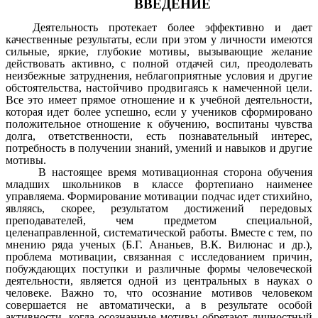
ВВЕДЕНИЕ
Деятельность протекает более эффективно и дает
качественные результаты, если при этом у личности имеются
сильные, яркие, глубокие мотивы, вызывающие желание
действовать активно, с полной отдачей сил, преодолевать
неизбежные затруднения, неблагоприятные условия и другие
обстоятельства, настойчиво продвигаясь к намеченной цели.
Все это имеет прямое отношение и к учебной деятельности,
которая идет более успешно, если у учеников сформировано
положительное отношение к обучению, воспитаны чувства
долга, ответственности, есть познавательный интерес,
потребность в получении знаний, умений и навыков и другие
мотивы.
В настоящее время мотивационная сторона обучения
младших школьников в классе фортепиано наименее
управляема. Формирование мотивации подчас идет стихийно,
являясь, скорее, результатом достижений передовых
преподавателей, чем предметом специальной,
целенаправленной, систематической работы. Вместе с тем, по
мнению ряда ученых (Б.Г. Ананьев, В.К. Вилюнас и др.),
проблема мотивации, связанная с исследованием причин,
побуждающих поступки и различные формы человеческой
деятельности, является одной из центральных в науках о
человеке. Важно то, что осознание мотивов человеком
совершается не автоматически, а в результате особой
активности, когда осознанные мотивы обретают личностный