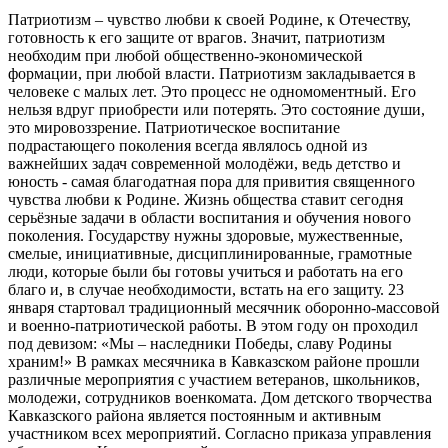
Патриотизм – чувство любви к своей Родине, к Отечеству,
готовность к его защите от врагов. Значит, патриотизм
необходим при любой общественно-экономической
формации, при любой власти. Патриотизм закладывается в
человеке с малых лет. Это процесс не одномоментный. Его
нельзя вдруг приобрести или потерять. Это состояние души,
это мировоззрение. Патриотическое воспитание
подрастающего поколения всегда являлось одной из
важнейших задач современной молодёжи, ведь детство и
юность - самая благодатная пора для привития священного
чувства любви к Родине. Жизнь общества ставит сегодня
серьёзные задачи в области воспитания и обучения нового
поколения. Государству нужны здоровые, мужественные,
смелые, инициативные, дисциплинированные, грамотные
люди, которые были бы готовы учиться и работать на его
благо и, в случае необходимости, встать на его защиту. 23
января стартовал традиционный месячник оборонно-массовой
и военно-патриотической работы. В этом году он проходил
под девизом: «Мы – наследники Победы, славу Родины
храним!» В рамках месячника в Кавказском районе прошли
различные мероприятия с участием ветеранов, школьников,
молодежи, сотрудников военкомата. Дом детского творчества
Кавказского района является постоянным и активным
участником всех мероприятий. Согласно приказа управления