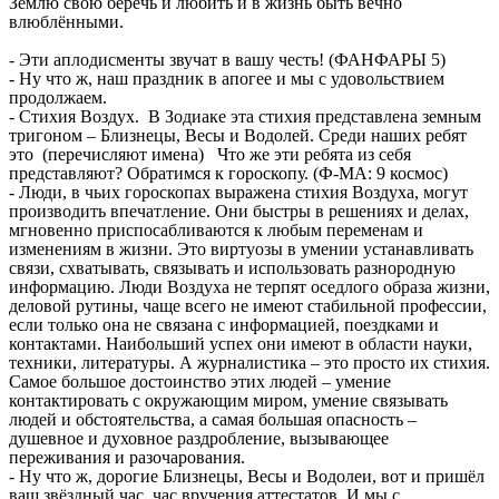
Землю свою беречь и любить и в жизнь быть вечно
влюблёнными.
- Эти аплодисменты звучат в вашу честь! (ФАНФАРЫ 5)
- Ну что ж, наш праздник в апогее и мы с удовольствием
продолжаем.
- Стихия Воздух. В Зодиаке эта стихия представлена земным
тригоном – Близнецы, Весы и Водолей. Среди наших ребят
это (перечисляют имена) Что же эти ребята из себя
представляют? Обратимся к гороскопу. (Ф-МА: 9 космос)
- Люди, в чьих гороскопах выражена стихия Воздуха, могут
производить впечатление. Они быстры в решениях и делах,
мгновенно приспосабливаются к любым переменам и
изменениям в жизни. Это виртуозы в умении устанавливать
связи, схватывать, связывать и использовать разнородную
информацию. Люди Воздуха не терпят оседлого образа жизни,
деловой рутины, чаще всего не имеют стабильной профессии,
если только она не связана с информацией, поездками и
контактами. Наибольший успех они имеют в области науки,
техники, литературы. А журналистика – это просто их стихия.
Самое большое достоинство этих людей – умение
контактировать с окружающим миром, умение связывать
людей и обстоятельства, а самая большая опасность –
душевное и духовное раздробление, вызывающее
переживания и разочарования.
- Ну что ж, дорогие Близнецы, Весы и Водолеи, вот и пришёл
ваш звёздный час, час вручения аттестатов. И мы с