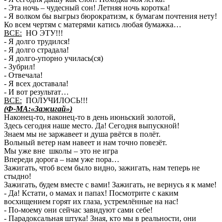
- Эта ночь – чудесный сон! Летняя ночь коротка!
- Я волком бы выгрыз бюрократизм, к бумагам почтения нету!
Ко всем чертям с матерями катись любая бумажка…
ВСЕ:
НО ЭТУ!!!
- Я долго трудился!
- Я долго страдала!
- Я долго-упорно училась(ся)
- Зубрил!
- Отвечала!
- Я всех доставала!
- И вот результат…
ВСЕ:
ПОЛУЧИЛОСЬ!!!
(Ф-МА:«Зажигай»)
Наконец-то, наконец-то в день июньский золотой,
Здесь сегодня наше место. Да! Сегодня выпускной!
Знаем мы не заржавеет и душа рвётся в полёт.
Вольный ветер нам навеет и нам точно повезёт.
Мы уже вне школы – это не игра
Впереди дорога – нам уже пора…
Зажигать, чтоб всем было видно, зажигать, нам теперь не
стыдно!
Зажигать, будем вместе с вами! Зажигать, не вернусь я к маме!
- Да! Кстати, о мамах и папах! Посмотрите с каким
восхищением горят их глаза, устремлённые на нас!
- По-моему они сейчас завидуют сами себе!
- Парадоксальная штука! Зная, кто мы в реальности, они