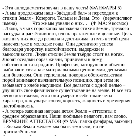
- Эти аплодисменты звучат в вашу честь! (ФАНФАРЫ 5)
- А мы продолжаем наш «Звёздный бал» и переходим к
стихии Земля - Козероги, Тельцы и Девы. Это (перечисляют
имена) Что же мы узнали о них… (Ф-МА: 9 космос)
- Люди, в чьих гороскопах выражена стихия Земли, трезвого
рассудка и расчётливости, очень практичные и деловые. Цель
жизни у них всегда реальна и достижима, а путь к этой цели
намечен уже в молодые годы. Они достигают успеха
благодаря упорству, настойчивости, выдержки и
выносливости. Люди стихии Земля твёрдо стоят на ногах.
Любят оседлый образ жизни, привязаны к дому,
собственности и родине. Профессия, которую они обычно
выбирают, связана с материальными ценностями, деньгами
или бизнесом. Они терпеливы, покорны обстоятельствам,
порой занимают выжидательную позицию, при этом не
забывают о хлебе насущном. Всё делается с одной целью –
улучшить своё физическое существование на земле. И всё это
легко достижимо, если они умерят в себе такие четы
характера, как ультраэгоизм, корысть, жадность и чрезмерная
настойчивость.
- А теперь законная награда детям Земли – аттестаты о
среднем образовании. Наши любимые педагоги, вам слово.
ВРУЧЕНИЕ АТТЕСТАТОВ (Ф-МА: папка фанфары, выходы)
- Знакам Земли желаем мы быть земными, но не
приземлёнными.