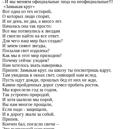
- И мы меняем официальные лица на неофициальные!!!
«Замыкая круг»
Вот одна из тех историй,
О которых люди спорят,
И не день, не два, а много лет.
Началась она так просто:
Все мы потянулись к звездам
И смогли найти на все ответ.
Для чего наш мир был создан?
И зачем сияют звезды,
Посылая свет издалека?
Как мы в этот мир приходим?
Почему сейчас уходим?
Нам хотелось знать наверняка.
Припев: Замыкая круг, на школу ты посмотришь вдруг,
Там увидишь в окнах свет, сияющий нам вслед.
Пусть идут дожди, прошлых бед от них не жди,
Камни пройденных дорог сумел пробить росток.
Мы взрослели год за годом,
Так устроено природой,
И хотя шалили мы порой,
Вы нам многое прощали,
Если надо - защищали,
И в дорогу звали за собой.
Припев.
Кончен бал, погасли свечи –
Это выпускной наш вечер.