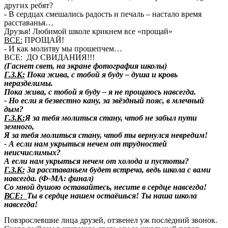
других ребят?
- В сердцах смешались радость и печаль – настало время
расставанья…
Друзья! Любимой школе крикнем все «прощай»
ВСЕ:
ПРОЩАЙ!
- И как молитву мы прошепчем…
ВСЕ: ДО СВИДАНИЯ!!!
(Гаснет свет, на экране фотография школы)
Г.З.К:
Пока жива, с тобой я буду – душа и кровь
неразделимы.
Пока жива, с тобой я буду – я не прощаюсь навсегда.
- Но если я безвестно кану, за звёздный пояс, в млечный
дым?
Г.З.К:
Я за тебя молиться стану, чтоб не забыл пути
земного,
Я за тебя молиться стану, чтоб ты вернулся невредим!
- А если нам укрыться нечем от трудностей
неисчислимых?
А если нам укрыться нечем от холода и пустоты?
Г.З.К:
За расставаньем будет встреча, ведь школа с вами
навсегда. (Ф-МА: финал)
Со мной душою оставайтесь, несите в сердце навсегда!
ВСЕ:
Ты в сердце нашем остаёшься! Ты наша школа
навсегда!
Повзрослевшие лица друзей, отзвенел уж последний звонок.