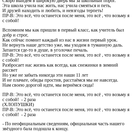
Скоро выйдем в широкую дверь мы за школьный порог.
Эта школа учила нас жить, нас учила смеяться и петь,
И друзей находить и любить, и невзгоды терпеть!
ПР-В: Это всё, что останется после меня, это всё , что возьму я
с собой!
Вспомним мы как пришли в первый класс, как учитель был
добр и строг,
Как сейчас помнит каждый из нас в жизни первый урок.
Не вернуть наше детство уже, мы уходим в туманную даль.
Затаится где-то в душе, в уголочке печаль.
ПР-В: Это всё, что останется после меня, это всё , что возьму я
с собой!
Разбросает нас жизнь как всегда, как снежинки в зимний
рассвет
Но уже не забыть никогда эти наши 11 лет
И не плачьте, обиды простив, расстаёмся мы не навсегда.
Нам своею дорогой идти, мы вернёмся сюда!
ПР-В: Это всё, что останется после меня, это всё , что возьму я
с собой! - 2 раза
(ХЛОПУШКИ)
ПР-В: Это всё, что останется после меня, это всё , что возьму я
с собой! - 2 раза
- По неофициальным сведениям, официальная часть нашего
звёздного бала подошла к концу.