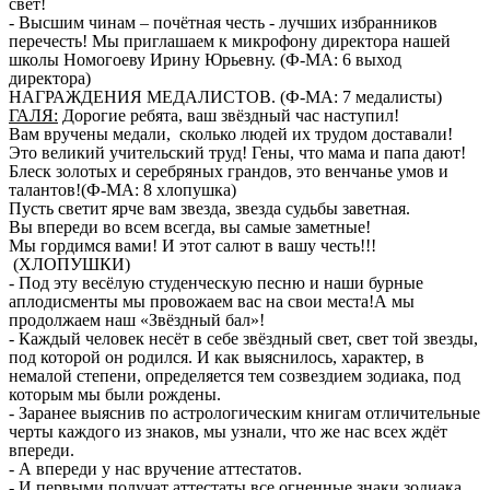
свет!
- Высшим чинам – почётная честь - лучших избранников
перечесть! Мы приглашаем к микрофону директора нашей
школы Номогоеву Ирину Юрьевну. (Ф-МА: 6 выход
директора)
НАГРАЖДЕНИЯ МЕДАЛИСТОВ. (Ф-МА: 7 медалисты)
ГАЛЯ:
Дорогие ребята, ваш звёздный час наступил!
Вам вручены медали, сколько людей их трудом доставали!
Это великий учительский труд! Гены, что мама и папа дают!
Блеск золотых и серебряных грандов, это венчанье умов и
талантов!(Ф-МА: 8 хлопушка)
Пусть светит ярче вам звезда, звезда судьбы заветная.
Вы впереди во всем всегда, вы самые заметные!
Мы гордимся вами! И этот салют в вашу честь!!!
(ХЛОПУШКИ)
- Под эту весёлую студенческую песню и наши бурные
аплодисменты мы провожаем вас на свои места!А мы
продолжаем наш «Звёздный бал»!
- Каждый человек несёт в себе звёздный свет, свет той звезды,
под которой он родился. И как выяснилось, характер, в
немалой степени, определяется тем созвездием зодиака, под
которым мы были рождены.
- Заранее выяснив по астрологическим книгам отличительные
черты каждого из знаков, мы узнали, что же нас всех ждёт
впереди.
- А впереди у нас вручение аттестатов.
- И первыми получат аттестаты все огненные знаки зодиака.