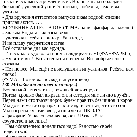
практическими устремлениями.. Водные знаки обладают
большой душевной утончённостью, любезны, вежливы,
учтивы.
-
Для вручения аттестатов выпускникам водной стихии
приглашаются…….
ВРУЧЕНИЕ АТТЕСТАТОВ (Ф-МА: папка фанфары, выходы)
- Знакам Воды мы желаем везде
Чувствовать себя, словно рыба в воде,
И на плаву удержаться всегда.
Всё остальное для вас ерунда.
- И весь зал с удовольствием аплодирует вам!
(ФАНФАРЫ 5)
- Ну вот и всё! Все аттестаты вручены! Все добрые слова
сказаны!
- Нет не все! Мы ещё не выслушали выпускников. Ребята, вам
слово!
(Ф-МА: 11 отбивка, выход выпускников)
( Ф-МА:«Звезда по имени солнце»)
Вот он мой аттестат на дрожащей лежит руке
Потом, кровью был вырван он, и сегодня мне лично вручён.
Перед нами сто тысяч дорог, будем править без чинов и корон
Мы дотянемся до призрачных звёзд, не считая, что это сон
Мы согреты лучами звезды по имени ШКОЛА!
- Граждане! У нас огромная радость! Разулыбьте
сочувственные лица!
- Нам обязательно поделиться надо! Радостью своей
поделиться!
- Я сегодня дышу как слон! Походка моя легка!