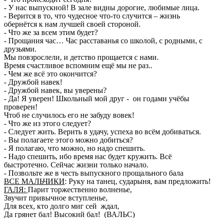
- У нас выпускной! В зале видны дорогие, любимые лица.
- Верится в то, что чудесное что-то случится – жизнь
обернётся к нам лучшей своей стороной.
- Что же за всем этим будет?
- Прощания час… Час расставанья со школой, с родными, с
друзьями.
Мы повзрослели, и детство прощается с нами.
Время счастливое вспомним ещё мы не раз..
- Чем же всё это окончится?
- Дружбой навек!
- Дружбой навек, вы уверены?
- Да! Я уверен! Школьный мой друг - он годами учёбы
проверен!
Чтоб не случилось его не забуду вовек!
- Что же из этого следует?
- Следует жить. Верить в удачу, успеха во всём добиваться.
- Вы полагаете этого можно добиться?
- Я полагаю, что можно, но надо спешить.
- Надо спешить, ибо время нас будет кружить. Всё
быстротечно. Сейчас жизни только начало.
- Позвольте же в честь выпускного прощального бала
ВСЕ МАЛЬЧИКИ
: Руку на танец, сударыня, вам предложить!
ГАЛЯ:
Парит торжественно волненье,
Звучит привычное вступленье,
Для всех, кто долго миг сей ждал,
Да грянет бал! Высокий бал! (ВАЛЬС)