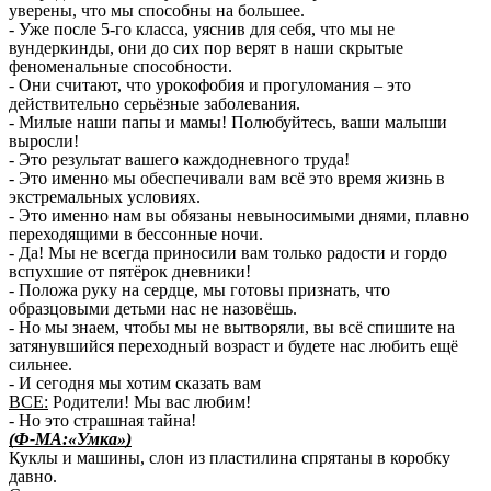
уверены, что мы способны на большее.
- Уже после 5-го класса, уяснив для себя, что мы не
вундеркинды, они до сих пор верят в наши скрытые
феноменальные способности.
- Они считают, что урокофобия и прогуломания – это
действительно серьёзные заболевания.
- Милые наши папы и мамы! Полюбуйтесь, ваши малыши
выросли!
- Это результат вашего каждодневного труда!
- Это именно мы обеспечивали вам всё это время жизнь в
экстремальных условиях.
- Это именно нам вы обязаны невыносимыми днями, плавно
переходящими в бессонные ночи.
- Да! Мы не всегда приносили вам только радости и гордо
вспухшие от пятёрок дневники!
- Положа руку на сердце, мы готовы признать, что
образцовыми детьми нас не назовёшь.
- Но мы знаем, чтобы мы не вытворяли, вы всё спишите на
затянувшийся переходный возраст и будете нас любить ещё
сильнее.
- И сегодня мы хотим сказать вам
ВСЕ:
Родители! Мы вас любим!
- Но это страшная тайна!
(Ф-МА:«Умка»)
Куклы и машины, слон из пластилина спрятаны в коробку
давно.