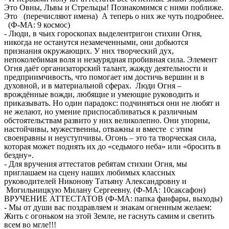
Это Овны, Львы и Стрельцы! Познакомимся с ними поближе.
Это (перечисляют имена) А теперь о них же чуть подробнее.
(Ф-МА: 9 космос)
- Люди, в чьих гороскопах выделентригон стихии Огня,
никогда не останутся незамеченными, они добьются
признания окружающих. У них творческий дух,
непоколебимая воля и незаурядная пробивная сила. Элемент
Огня даёт организаторский талант, жажду деятельности и
предприимчивость, что помогает им достичь вершин и в
духовной, и в материальной сферах. Люди Огня –
врождённые вожди, любящие и умеющие руководить и
приказывать. Но один парадокс: подчиняться они не любят и
не желают, но умение приспосабливаться к различным
обстоятельствам развито у них великолепно. Они упорны,
настойчивы, мужественны, отважны и вместе с этим
своенравны и неуступчивы. Огонь – это та творческая сила,
которая может поднять их до «седьмого неба» или «бросить в
бездну».
- Для вручения аттестатов ребятам стихии Огня, мы
приглашаем на сцену наших любимых классных
руководителей Никонову Татьяну Александровну и
Могильницкую Милану Сергеевну. (Ф-МА: 10саксафон)
ВРУЧЕНИЕ АТТЕСТАТОВ (Ф-МА: папка фанфары, выходы)
- Мы от души вас поздравляем и знакам огненным желаем:
Жить с огоньком на этой Земле, не гаснуть самим и светить
всем во мгле!!!