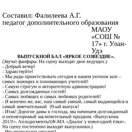
Составил: Фалилеева А.Г.
педагог дополнительного образования
МАОУ
«СОШ №
17» г. Улан-
Удэ
ВЫПУСКНОЙ БАЛ «ЯРКОЕ СОЗВЕЗДИЕ».
(Звучат фанфары. На сцену выходят двое ведущих.)
- Добрый вечер!
- Здравствуйте!
- Мы рады приветствовать сегодня в нашем уютном зале –
самых знающих и понимающих учителей!
- Самую строгую и авторитетную администрацию!
- Самых долгожданных гостей!
- Самых любящих и самых любимых родителей!
- И конечно же, вас, наш самый умный, самый выдающийся и
самый замечательный 39-ый выпуск!
- Итак! Дорогие дамы и господа, мы начинаем долгожданный
и неповторимый заключительный праздник «Выпускник
2013!». Аплодисменты!(Ф-МА «Диалог у новогодней ёлки».
На сцену постепенно выходят выпускники.)
- Что происходит сегодня?