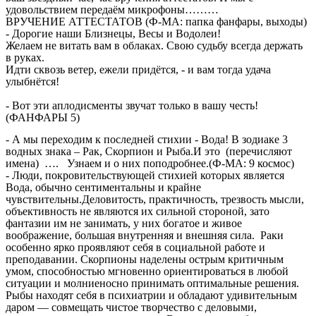
удовольствием передаём микрофоны………
ВРУЧЕНИЕ АТТЕСТАТОВ (Ф-МА: папка фанфары, выходы)
- Дорогие наши
Близнецы, Весы и Водолеи!
Желаем не витать вам в облаках. Свою судьбу всегда держать
в руках.
Идти сквозь ветер, ежели придётся, - и вам тогда удача
улыбнётся!
- Вот эти аплодисменты звучат только в вашу честь!
(ФАНФАРЫ 5)
- А мы переходим к последней стихии - Вода! В зодиаке 3
водных знака – Рак, Скорпион и Рыба.И это (перечисляют
имена) …. Узнаем и о них поподробнее.(Ф-МА: 9 космос)
- Люди, покровительствующей стихией которых является
Вода, обычно сентиментальны и крайне
чувствительны.Деловитость, практичность, трезвость мысли,
объективность не являются их сильной стороной, зато
фантазии им не занимать, у них богатое и живое
воображение, большая внутренняя и внешняя сила. Раки
особенно ярко проявляют себя в социальной работе и
преподавании. Скорпионы наделены острым критичным
умом, способностью мгновенно ориентироваться в любой
ситуации и молниеносно принимать оптимальные решения.
Рыбы находят себя в психиатрии и обладают удивительным
даром — совмещать чистое творчество с деловыми,