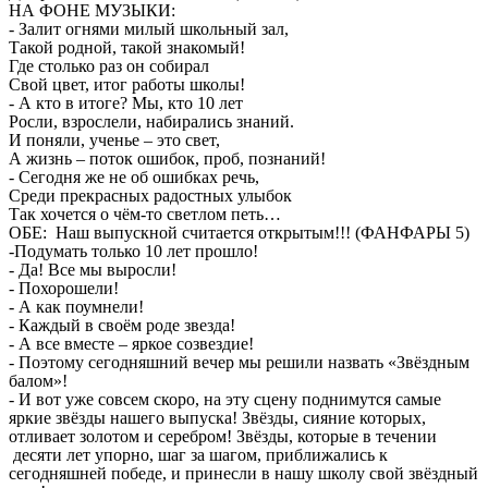
НА ФОНЕ МУЗЫКИ:
- Залит огнями милый школьный зал,
Такой родной, такой знакомый!
Где столько раз он собирал
Свой цвет, итог работы школы!
- А кто в итоге? Мы, кто 10 лет
Росли, взрослели, набирались знаний.
И поняли, ученье – это свет,
А жизнь – поток ошибок, проб, познаний!
- Сегодня же не об ошибках речь,
Среди прекрасных радостных улыбок
Так хочется о чём-то светлом петь…
ОБЕ: Наш выпускной считается открытым!!! (ФАНФАРЫ 5)
-Подумать только 10 лет прошло!
- Да! Все мы выросли!
- Похорошели!
- А как поумнели!
- Каждый в своём роде звезда!
- А все вместе – яркое созвездие!
- Поэтому сегодняшний вечер мы решили назвать «Звёздным
балом»!
- И вот уже совсем скоро, на эту сцену поднимутся самые
яркие звёзды нашего выпуска! Звёзды, сияние которых,
отливает золотом и серебром! Звёзды, которые в течении
десяти лет упорно, шаг за шагом, приближались к
сегодняшней победе, и принесли в нашу школу свой звёздный