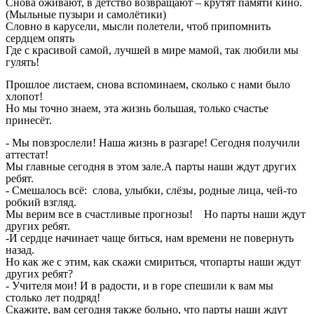
Снова оживают, в детство возвращают – крутят памяти кино.
(Мыльные пузыри и самолётики)
Словно в карусели, мысли полетели, чтоб припомнить
сердцем опять
Где с красивой самой, лучшей в мире мамой, так любили мы
гулять!
Прошлое листаем, снова вспоминаем, сколько с нами было
хлопот!
Но мы точно знаем, эта жизнь большая, только счастье
принесёт.
- Мы повзрослели! Наша жизнь в разгаре! Сегодня получили
аттестат!
Мы главные сегодня в этом зале.А парты наши ждут других
ребят.
- Смешалось всё: слова, улыбки, слёзы, родные лица, чей-то
робкий взгляд.
Мы верим все в счастливые прогнозы! Но парты наши ждут
других ребят.
-И сердце начинает чаще биться, нам времени не повернуть
назад.
Но как же с этим, как скажи смириться, чтопарты наши ждут
других ребят?
- Учителя мои! И в радости, и в горе спешили к вам мы
столько лет подряд!
Скажите, вам сегодня также больно, что парты наши ждут