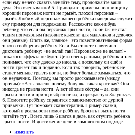
если ему нечего сказать меняйте тему, продолжайте ваши
дела. Это очень важно! 5. Приводите примеры по принципу
хороший персонаж ногти не грызёт, плохой персонаж –
грызёт. Любимый персонаж вашего ребёнка наверняка служит
ему примером для подражания. Расскажите как-нибудь
ребёнку, что если бы персонаж грыз ногти, то он бы не стал
таким популярным (назовите качеста: для мальчиков и девочек
они разные). Опять же, главное - это повествовательная форма
такого сообщения ребёнку. Если Вы станете навязчиво
диктовать ребёнку: «не делай так! Персонаж же не делает!»
никакого эффекта не будет. Дети очень ранимы, ребёнок и там
понимает, что ему далеко до идеала, а поскольку он ещё и
ногти грызёт так и подавно. Если так говорить, ребёнок не
станет меньше грызть ногти, но будет больше замыкаться, что
он неудачник. Поэтому, вы просто рассказываете (между
прочим): «А ты знаешь почему Золушка такая красивая? Она
никогда не грызла ногти. А вот её злые сёстры – да, они
грызли ногти и принц выбрал не их, а прекрасную Золушку».
6. Помогите ребёнку справится с зависимостью от дурной
привычки. Тут поможет сказкотерапия. Пример сказки,
который в реальности помог ребёнку бросить грызть ногти,
читайте тут . Всего лишь 6 шагов в деле, как отучить ребёнка
грызть ногти. И достижение цели в комплексном подходе.
изменить