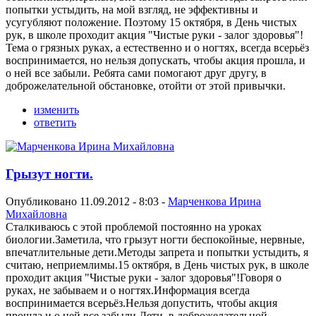
попытки устыдить, на мой взгляд, не эффективны и
усугубляют положение. Поэтому 15 октября, в День чистых
рук, в школе проходит акция "Чистые руки - залог здоровья"!
Тема о грязных руках, а естественно и о ногтях, всегда всерьёз
воспринимается, но нельзя допускать, чтобы акция прошла, и
о ней все забыли. Ребята сами помогают друг другу, в
доброжелательной обстановке, отойти от этой привычки.
изменить
ответить
Грызут ногти.
Опубликовано 11.09.2012 - 8:03 -
Марченкова Ирина
Михайловна
Сталкиваюсь с этой проблемой постоянно на уроках
биологии.Заметила, что грызут ногти беспокойные, нервные,
впечатлительные дети.Методы запрета и попытки устыдить, я
считаю, неприемлимы.15 октября, в День чистых рук, в школе
проходит акция "Чистые руки - залог здоровья"!Говоря о
руках, не забываем и о ногтях.Информация всегда
воспринимается всерьёз.Нельзя допустить, чтобы акция
прошла и о ней все забыли.Дети, в доброжелательной