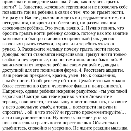
привычки и поведение малыша. Итак, как отучить грызть
ногти?! 1. Запастись железным терпением и не позволять себе
повышать тон на ребёнка в связи с тем, что он грызёт ногти.
Ни разу от Вас не должно исходить ни раздражения этим, ни
негодования, ни ярости (от бессилия), ни разочарования
своеволием ребёнка. Это очень важно. 2. Нужно понять, что
бросить грызть ногти ребёнку сложно, потому как это занятие
затягивает и быстро становится привычкой (как для нас
взрослых грызть семечки, курить или теребить что-то в
руках). 3. Расскажите малышу почему грызть ногти плохо.
Доводы: ногти становятся некрасивыми; грызут ногти только
слабые и неуверенные; под ногтями миллионы бактерий. В
зависимости от возраста ребёнка свормулируйте доводы в
доступной для его понимания форме. 4. Расставьте акценты.
Ваш ребёнок прекрасен, красив, умён. Но, к сожалению,
грызёт ногти. Сообщите ему об этом. Делайте это как можно
более естественно (дети чувствуют фальш и наигранность).
Например, одевая ребёнка искренне радуйтесь: «ты уже такой
взрослый! Смотри как тебе красиво в этом /поведите к
зеркалу, говорите то, что малышу приятно слышать, вызовите
у него довольную улыбу, а тогда… посмотрети на руки и
спросите/… ой, в что это??? /и грустно прокомментируйте/…
а это покусанные ногти. Ну ничего, ты ещё чуточку
повзрослеешь и грызть ногти перестанешь.» Обязательно
улыбнитесь, спокойно и уверенно. Не ждите реакции малыша,