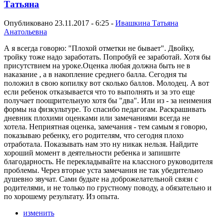
Татьяна
Опубликовано 23.11.2017 - 6:25 -
Ивашкина Татьяна
Анатольевна
А я всегда говорю: "Плохой отметки не бывает". Двойку,
тройку тоже надо заработать. Попробуй ее заработай. Хотя бы
присутствием на уроке.Оценка любая должна быть не в
наказание , а в накопление среднего балла. Сегодня ты
положил в свою копилку вот сколько баллов. Молодец. А вот
если ребенок отказывается что то выполнять и за это еще
получает поощрительную хотя бы "два". Или из - за неимения
формы на физкультуре. То спасибо педагогам. Раскрашивать
дневник плохими оценками или замечаниями всегда не
хотела. Неприятная оценка, замечания - тем самым я говорю,
показываю ребенку, его родителям, что сегодня плохо
отработала. Показывать нам это ну никак нельзя. Найдите
хороший момент в деятельности ребенка и запишите
благодарность. Не перекладывайте на классного руководителя
проблемы. Через вторые уста замечания не так убедительно
душевно звучат. Сами будьте на доброжелательной связи с
родителями, и не только по грустному поводу, а обязательно и
по хорошему результату. Из опыта.
изменить