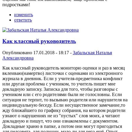
подростками!
изменить
ответить
Как классный руководитель
Опубликовано 17.01.2018 - 18:17 -
Забальская Наталья
Александровна
Как классный руководитель мониторю оценки и раз в месяц
вклеиваю(намертво) листочки с оценками из электронного
журнала в дневник. Если у учителя-предметника конфликт
или другая проблема с учеником, то учитель пишет мне
докладную записку. Записка для того, чтобы разговоры с
учеником или с его родителями были не голословны. Если
ситуация не терпит, то вызываю родителя или нарушителя на
индивидуальную беседу. Если несущественное замечание,то
жду ближайшего по графику собрания, на котором родители
узнают о нарушениях не из "пустых" слов моих, а читают
докладную и пишут, что они ознакомлены с документом.
Докладные храню в папке, а потом они могут пригодиться
для педсовета, для полиции, мало ли для чего ещё. Опыт