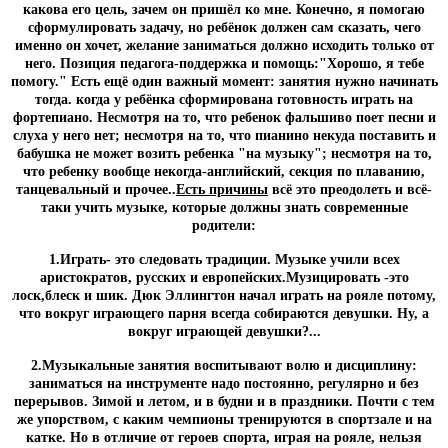
какова его цель, зачем он пришёл ко мне. Конечно, я помогаю
сформулировать задачу, но ребёнок должен сам сказать, чего
именно он хочет, желание заниматься должно исходить только от
него. Позиция педагога-поддержка и помощь:"Хорошо, я тебе
помогу." Есть ещё один важный момент: занятия нужно начинать
тогда. когда у ребёнка сформирована готовность играть на
фортепиано. Несмотря на то, что ребенок фальшиво поет песни и
слуха у него нет; несмотря на то, что пианино некуда поставить и
бабушка не может возить ребенка "на музыку"; несмотря на то,
что ребенку вообще некогда-английский, секция по плаванию,
танцевальный и прочее..
Есть причины
всё это преодолеть и всё-
таки учить музыке, которые должны знать современные
родители:
1.Играть- это следовать традиции. Музыке учили всех
аристократов, русских и европейских.Музицировать -это
лоск,блеск и шик. Дюк Эллингтон начал играть на рояле потому,
что вокруг играющего парня всегда собираются девушки. Ну, а
вокруг играющей девушки?...
2.Музыкальные занятия воспитывают волю и дисциплину:
заниматься на инструменте надо постоянно, регулярно и без
перерывов. Зимой и летом, и в будни и в праздники. Почти с тем
же упорством, с каким чемпионы тренируются в спортзале и на
катке. Но в отличие от героев спорта, играя на рояле, нельзя