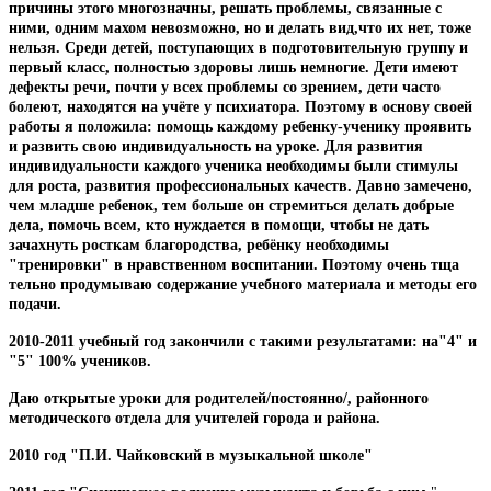
причины этого многозначны, решать проблемы, связанные с
ними, одним махом невозможно, но и делать вид,что их нет, тоже
нельзя. Среди детей, поступающих в подготовительную группу и
первый класс, полностью здоровы лишь немногие. Дети имеют
дефекты речи, почти у всех проблемы со зрением, дети часто
болеют, находятся на учёте у психиатора. Поэтому в основу своей
работы я положила: помощь каждому ребенку-ученику проявить
и развить свою индивидуальность на уроке. Для развития
индивидуальности каждого ученика необходимы были стимулы
для роста, развития профессиональных качеств. Давно замечено,
чем младше ребенок, тем больше он стремиться делать добрые
дела, помочь всем, кто нуждается в помощи, чтобы не дать
зачахнуть росткам благородства, ребёнку необходимы
"тренировки" в нравственном воспитании. Поэтому очень тща
тельно продумываю содержание учебного материала и методы его
подачи.
2010-2011 учебный год закончили с такими результатами: на"4" и
"5" 100% учеников.
Даю открытые уроки для родителей/постоянно/, районного
методического отдела для учителей города и района.
2010 год "П.И. Чайковский в музыкальной школе"