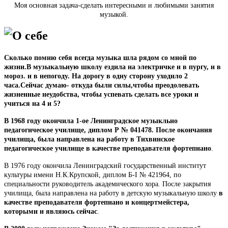
Моя основная задача-сделать интересными и любимыми занятия
музыкой.
О себе
Сколько помню себя всегда музыка шла рядом со мной по
жизни.В музыкальную школу ездила на электричке и в пургу, и в
мороз. и в непогоду. На дорогу в одну сторону уходило 2
часа.Сейчас думаю- откуда были силы,чтобы преодолевать
жизненные неудобства, чтобы успевать сделать все уроки и
учиться на 4 и 5?
В 1968 году окончила 1-ое Ленинградское музыкльно
педагогическое училище, диплом Р № 041478. После окончания
училища, была направлена на работу в Тихвинское
педагогическое училище
в качестве преподавателя
фортепиано
.
В 1976 году окончила Ленинградский государственный институт
культуры имени Н.К.Крупской, диплом Б-I № 421964, по
специальности руководитель академического хора. После закрытия
училища, была направлена на работу в детскую музыкальную школу
в
качестве преподавателя фортепиано и концертмейстера,
которыми и являюсь сейчас
.