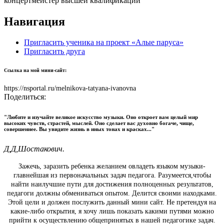
концертмейстер высшей квалификации
Навигация
Пригласить ученика на проект «Алые паруса»
Пригласить друга
Ссылка на мой мини-сайт:
https://nsportal.ru/melnikova-tatyana-ivanovna
Поделиться:
"Любите и изучайте великое искусство музыки. Оно откроет вам целый мир
высоких чувств, страстей, мыслей. Оно сделает вас духовно богаче, чище,
совершеннее. Вы увидите жизнь в иных тонах и красках..."
Д,Д,Шостакович.
Зажечь, заразить ребенка желанием овладеть языком музыки-
главнейшая из первоначальных задач педагога. Разумеется,чтобы
найти наилучшие пути для достижения полноценных результатов,
педагоги должны обмениваться опытом. Делится своими находками.
Этой цели и должен послужить данный мини сайт. Не претендуя на
какие-либо открытия, я хочу лишь показать какими путями можно
прийти к осуществлению общепринятых в нашей педагогике задач.