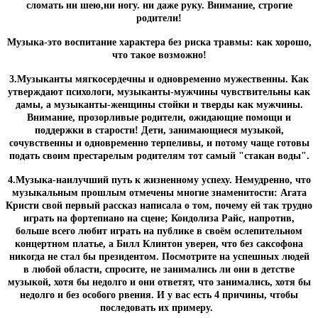
сломать ни шею,ни ногу. ни даже руку. Внимание, строгие
родители!
Музыка-это воспитание характера без риска травмы: как хорошо,
что такое возможно!
3.Музыканты мягкосердечны и одновременно мужественны. Как
утверждают психологи, музыканты-мужчины чувствительны как
дамы, а музыканты-женщины стойки и тверды как мужчины.
Внимание, прозорливые родители, ожидающие помощи и
поддержки в старости! Дети, занимающиеся музыкой,
сочувственны и одновременно терпеливы, и потому чаще готовы
подать своим престарелым родителям тот самый "стакан воды".
4.Музыка-наилучший путь к жизненному успеху. Немудренно, что
музыкальным прошлым отмечены многие знаменитости: Агата
Кристи свой первый рассказ написала о том, почему ей так трудно
играть на фортепиано на сцене; Кондолиза Райс, напротив,
больше всего любит играть на публике в своём ослепительном
концертном платье, а Билл Клинтон уверен, что без саксофона
никогда не стал бы президентом. Посмотрите на успешных людей
в любой области, спросите, не занимались ли они в детстве
музыкой, хотя бы недолго и они ответят, что занимались, хотя бы
недолго и без особого рвения. И у вас есть 4 причины, чтобы
последовать их примеру.