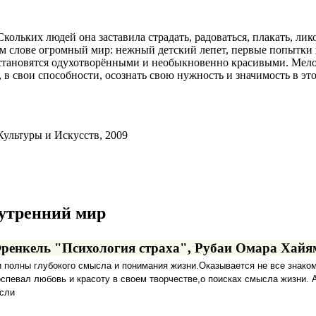
ольких людей она заставила страдать, радоваться, плакать, лик
м слове огромный мир: нежный детский лепет, первые попытки по
та становятся одухотворёнными и необыкновенно красивыми. Мел
 в свои способности, осознать свою нужность и значимость в эт
ультуры и Искусств, 2009
нутренний мир
ренкель "Психология страха", Рубаи Омара Хайя
и полны глубокого смысла и понимания жизни.Оказывается не все знаком
спевал любовь и красоту в своем творчестве,о поисках смысла жизни. А 
ысли