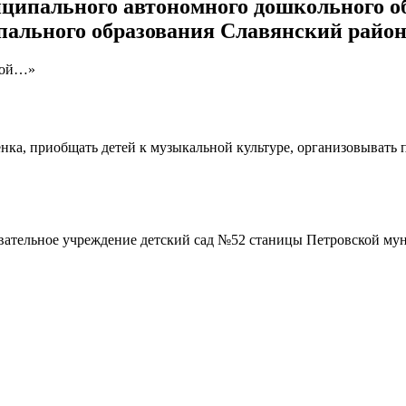
ципального автономного дошкольного об
пального образования Славянский райо
чной…»
ка, приобщать детей к музыкальной культуре, организовывать п
ательное учреждение детский сад №52 станицы Петровской му