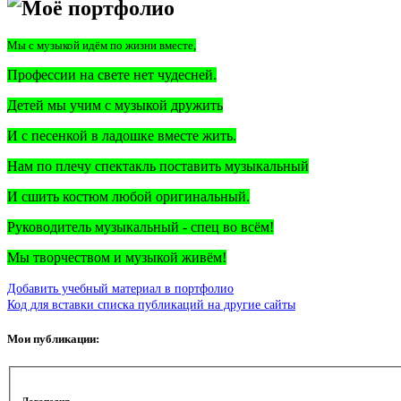
Моё портфолио
Мы с музыкой идём по жизни вместе,
Профессии на свете нет чудесней.
Детей мы учим с музыкой дружить
И с песенкой в ладошке вместе жить.
Нам по плечу спектакль поставить музыкальный
И сшить костюм любой оригинальный.
Руководитель музыкальный - спец во всём!
Мы творчеством и музыкой живём!
Добавить учебный материал в портфолио
Код для вставки списка публикаций на другие сайты
Мои публикации:
Логопедия