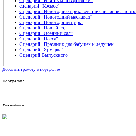
Сценарий "И вот мы повзрослели"
сценарий "Космос"
Сценарий "Новогоднее приключение Снеговика-почто
Сценарий "Новогодний маскарад"
Сценарий "Новогодний цирк"
Сценарий "Новый год"
Сценарий "Осенний бал"
Сценарий "Пасха"
Сценарий "Праздник для бабушек и дедушек"
Сценарий "Ярмарка"
Сценарий Выпускного
Добавить грамоту в портфолио
Портфолио:
Мои альбомы