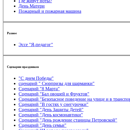
Где живут ноты?
День Матери
Пожарный и пожарная машина
Разное
Эссе "Я-педагог"
Сценарии праздников
"С днем Победы"
сценарий " Сюрпризы для шарманки"
Сценарий "8 Марта"
Сценарий "Бал овощей и Фруктов"
Сценарий "Безопасное поведение на улице и в транспо
Сценарий "В гостях у снегурочки"
Сценарий "День Защиты Детей"
Сценарий "День космонавтики"
Сценарий "День рождение станицы Петровской"
Сценарий "День семьи"