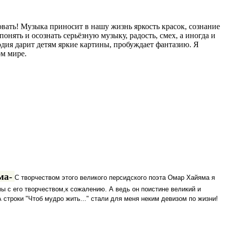
овать! Музыка приносит в нашу жизнь яркость красок, сознание
нять и осознать серьёзную музыку, радость, смех, а иногда и
одия дарит детям яркие картины, пробуждает фантазию. Я
ом мире.
ма-
С творчеством этого великого персидского поэта Омар Хайяма я
ы с его творчеством,к сожалению. А ведь он поистине великий и
строки "Чтоб мудро жить..." стали для меня неким девизом по жизни!