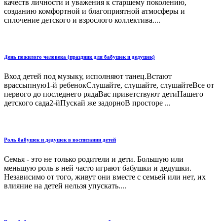
качеств личности и уважения к старшему поколению,
созданию комфортной и благоприятной атмосферы и
сплочение детского и взрослого коллектива....
День пожилого человека (праздник для бабушек и дедушек)
Вход детей под музыку, исполняют танец.Встают
врассыпную1-й ребенокСлушайте, слушайте, слушайтеВсе от
первого до последнего рядаВас приветствуют детиНашего
детского сада2-йПускай же задорноВ просторе ...
Роль бабушек и дедушек в воспитании детей
Семья - это не только родители и дети. Большую или
меньшую роль в ней часто играют бабушки и дедушки.
Независимо от того, живут они вместе с семьей или нет, их
влияние на детей нельзя упускать....