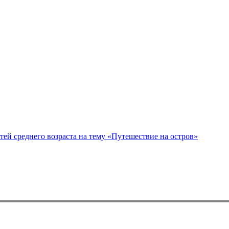
спект коррекционно – развивающего занятия для детей среднего возраста на тему «Путешествие на остров»