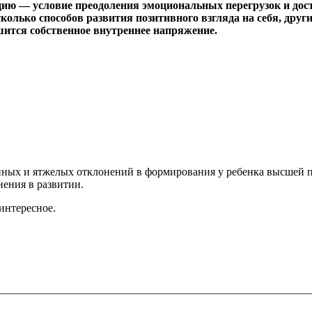
ю — условие преодоления эмоциональных перегрузок и дост
сколько способов развития позитивного взгляда на себя, дру
шится собственное внутреннее напряжение.
нных и ятжелых отклонений в формирования у ребенка высшей п
ения в развитии.
интересное.