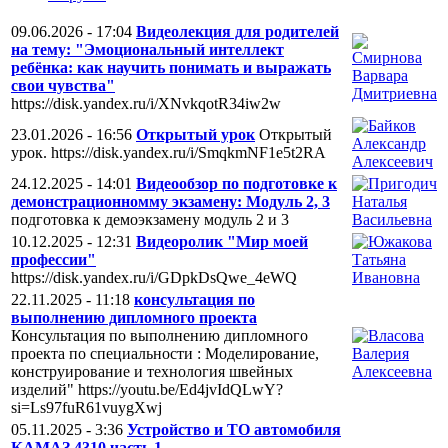
09.06.2026 - 17:04
Видеолекция для родителей
на тему: "Эмоциональный интеллект
ребёнка: как научить понимать и выражать
свои чувства"
https://disk.yandex.ru/i/XNvkqotR34iw2w
23.01.2026 - 16:56
Открытый урок
Открытый
урок. https://disk.yandex.ru/i/SmqkmNF1e5t2RA
24.12.2025 - 14:01
Видеообзор по подготовке к
демонстрационномму экзамену: Модуль 2, 3
подготовка к демоэкзамену модуль 2 и 3
10.12.2025 - 12:31
Видеоролик "Мир моей
профессии"
https://disk.yandex.ru/i/GDpkDsQwe_4eWQ
22.11.2025 - 11:18
консультация по
выполнению дипломного проекта
Консультация по выполнению дипломного
проекта по специальности : Моделирование,
конструирование и технология швейных
изделий" https://youtu.be/Ed4jvIdQLwY?
si=Ls97fuR61vuygXwj
05.11.2025 - 3:36
Устройство и ТО автомобиля
КАМАЗ 4310 часть 1