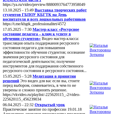
https://ya.ru/video/preview/8880093764773958049
13.10.2025 - 15:49
Выставка творческих работ
студентов ГБПОУ КБГТК на День
воспитателя и всех дошкольных работников
https://t.me/kbgtk_professionalitet/4572
17.05.2025 - 7:30
Мастер-класс «Ресурсное
состояние педагога – ключ к успеху в
обучении студентов»
Видео мастер-класса:
трансляция опыта поддержания ресурсного
состояния педагога для повышения
эффективности обучения студентов; осознание
значения ресурсного состояния для
педагогической деятельности; получение
инструментов для поддержания собственного
ресурсного состояния и ресурсного состояния...
15.05.2025 - 5:28
Медитация в принятии
решений
Это видео для вас если вы, стоите
перед выбором, сомневаетесь, в чем-то не
уверены и сложно принять решение.
https://vkvideo.ru/playlist/-225620115_-2/video-
225620115_456239034
06.04.2025 - 22:32
Открытый урок
Практическое занятие по профессии 19.01.18
Аппаратчик-оператор производства продуктов