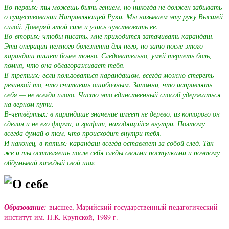
Во-первых: ты можешь быть гением, но никогда не должен забывать
о существовании Направляющей Руки. Мы называем эту руку Высшей
силой. Доверяй этой силе и учись чувствовать ее.
Во-вторых: чтобы писать, мне приходится затачивать карандаш.
Эта операция немного болезненна для него, но зато после этого
карандаш пишет более тонко. Следовательно, умей терпеть боль,
помня, что она облагораживает тебя.
В-третьих: если пользоваться карандашом, всегда можно стереть
резинкой то, что считаешь ошибочным. Запомни, что исправлять
себя — не всегда плохо. Часто это единственный способ удержаться
на верном пути.
В-четвёртых: в карандаше значение имеет не дерево, из которого он
сделан и не его форма, а графит, находящийся внутри. Поэтому
всегда думай о том, что происходит внутри тебя.
И наконец, в-пятых: карандаш всегда оставляет за собой след. Так
же и ты оставляешь после себя следы своими поступками и поэтому
обдумывай каждый свой шаг.
О себе
Образование:
высшее, Марийский государственный педагогический
институт им. Н.К. Крупской, 1989 г.