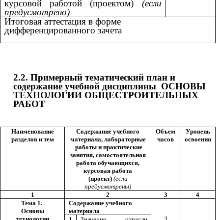
курсовой работой (проектом)
(если
предусмотрено)
Итоговая аттестация в форме
дифференцированного зачета
2.2. Примерный тематический план и
содержание учебной дисциплины
ОСНОВЫ
ТЕХНОЛОГИИ ОБЩЕСТРОИТЕЛЬНЫХ
РАБОТ
Наименование
Содержание учебного
Объем
Уровень
разделов и тем
материала, лабораторные
часов
освоения
работы и практические
занятия, самостоятельная
работа обучающихся,
курсовая работа
(проект)
(если
предусмотрены)
1
2
3
4
Тема 1.
Содержание учебного
Основы
материала
технологии
3
1
Значение отрасли