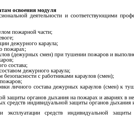
татам освоения модуля
сиональной деятельности и соответствующими проф
улом пожарной части;
евоге;
ции дежурного караула;
о пожарах;
аулов (дежурных смен) при тушении пожаров и выполне
аров;
го состава;
составом дежурного караула;
 безопасности с работниками караулов (смен);
 пожаров;
овки личного состава дежурных караулов (смен) к т
ой защиты органов дыхания на пожарах и авариях в н
х средств индивидуальной защиты органов дыхания и 
 и эксплуатации средств индивидуальной защиты