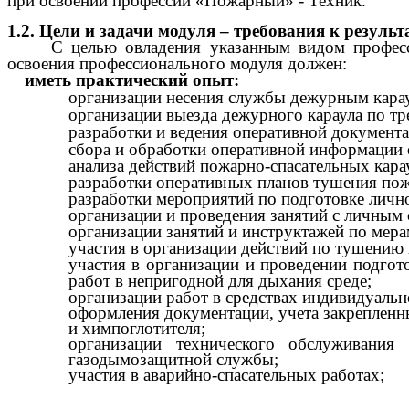
при освоении профессии «Пожарный» - Техник.
1.2. Цели и задачи модуля – требования к резуль
С целью овладения указанным видом профес
освоения профессионального модуля должен:
иметь практический опыт:
организации несения службы дежурным кара
организации выезда дежурного караула по тр
разработки и ведения оперативной документа
сбора и обработки оперативной информации 
анализа действий пожарно-спасательных кар
разработки оперативных планов тушения пож
разработки мероприятий по подготовке лично
организации и проведения занятий с личным 
организации занятий и инструктажей по мерам
участия в организации действий по тушению
участия в организации и проведении подгот
работ в непригодной для дыхания среде;
организации работ в средствах индивидуальн
оформления документации, учета закрепленны
и химпоглотителя;
организации технического обслуживания
газодымозащитной службы;
участия в аварийно-спасательных работах;