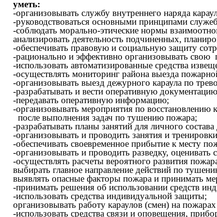
уметь:
-организовывать службу внутреннего наряда кара
-руководствоваться основными принципами служеб
-соблюдать морально-этические нормы взаимоотно
анализировать деятельность подчиненных, планиро
-обеспечивать правовую и социальную защиту сотр
-рационально и эффективно организовывать свою 
-использовать автоматизированные средства извещ
-осуществлять мониторинг района выезда пожарной
-организовывать выезд дежурного караула по трево
-разрабатывать и вести оперативную документацию
-передавать оперативную информацию;
-организовывать мероприятия по восстановлению 
после выполнения задач по тушению пожара;
-разрабатывать планы занятий для личного состава
-организовывать и проводить занятия и тренировк
-обеспечивать своевременное прибытие к месту пож
-организовывать и проводить разведку, оценивать 
-осуществлять расчеты вероятного развития пожар
выбирать главное направление действий по тушен
выявлять опасные факторы пожара и принимать мер
-принимать решения об использовании средств ин
-использовать средства индивидуальной защиты;
организовывать работу караулов (смен) на пожарах
-использовать средства связи и оповещения, прибо