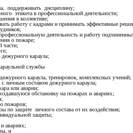
ула, поддерживать дисциплину;
ного этикета в профессиональной деятельности;
шения в коллективе;
вать работу с кадрами и принимать эффективные реше
удников;
профессиональную деятельность и работу подчиненны
ения о пожаре;
 части;
ге;
 дежурного караула;
караульной службы
 дежурного караула, тренировок, комплексных учений;
и с личным составом дежурного караула;
ара или аварии;
создавшуюся обстановку на пожарах и авариях;
а;
ию пожаров;
ы по защите личного состава от их воздействия;
дивидуальной защиты;
 и авариях;
ры, и