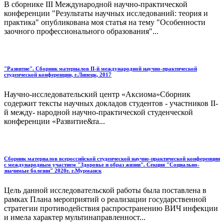
В сборнике III Международной научно-практической
конференции "Результаты научных исследований: теория и
практика" опубликована моя статья на тему "Особенности
заочного профессионального образования"...
"Развитие". Сборник материалов II-й международной научно-практической
студенческой конференции, г.Липецк, 2017
Научно-исследовательский центр «Аксиома»Сборник
содержит тексты научных докладов студентов - участников II-
й между- народной научно-практической студенческой
конференции «Развитие&ra...
Сборник материалов всероссийской студенческой научно-практической конференции
с международным участием "Здоровье и образ жизни". Секция "Социально-
значимые болезни" 2020г. г.Мурманск
Цель данной исследовательской работы была поставлена в
рамках Плана мероприятий о реализации государственной
стратегии противодействия распространению ВИЧ инфекции
и имела характер мультинаправленност...