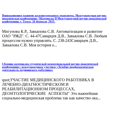
Инновационное развитие железнодорожного транспорта. Международная научно-
практическая конференция / Материалы II Международной научно-практической
конференции. г. Томск, 26 февраля, 2021.
Мигунова К.Р., Завьялова С.В. Автоматизация и развитие
ОАО "РЖД". С. 44-47Самарцев Д.В., Завьялова С.В. Любым
процессом нужно управлять. С. 238-243Самарцев Д.В.,
Завьялова С.В. Моя история о...
Сборник материалов студенческой межрегиональной научно-практической
конференции с международным участием «Лечебно-профилактическая
деятельность медицинского работника»
quot;УЧАСТИЕ МЕДИЦИНСКОГО РАБОТНИКА В
ЛЕЧЕБНО-ДИАГНОСТИЧЕСКОМ И
РЕАБИЛИТАЦИОННОМ ПРОЦЕССАХ,
ДЕОНТОЛОГИЧЕСКИЕ АСПЕКТЫ" Это важнейшая
социально-медицинская проблема так как качество ока...