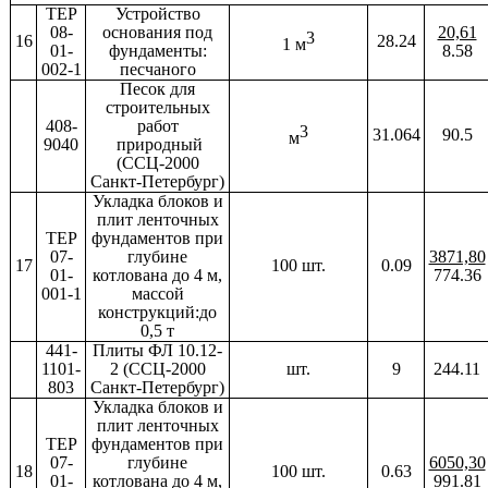
ТЕР
Устройство
08-
основания под
20,61
3
16
28.24
1 м
01-
фундаменты:
8.58
002-1
песчаного
Песок для
строительных
408-
работ
3
31.064
90.5
м
9040
природный
(ССЦ-2000
Санкт-Петербург)
Укладка блоков и
плит ленточных
ТЕР
фундаментов при
07-
глубине
3871,80
17
100 шт.
0.09
01-
котлована до 4 м,
774.36
001-1
массой
конструкций:до
0,5 т
441-
Плиты ФЛ 10.12-
1101-
2 (ССЦ-2000
шт.
9
244.11
803
Санкт-Петербург)
Укладка блоков и
плит ленточных
ТЕР
фундаментов при
07-
глубине
6050,30
18
100 шт.
0.63
01-
котлована до 4 м,
991.81