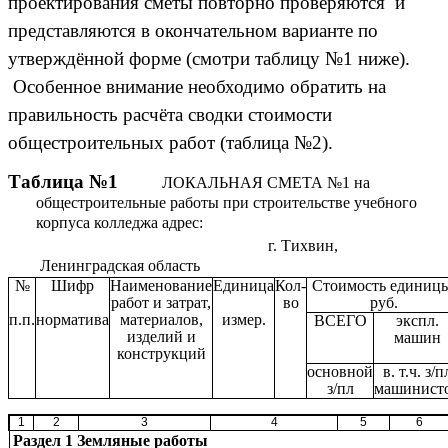
проектирования сметы повторно проверяются и
представляются в окончательном варианте по
утверждённой форме (смотри таблицу №1 ниже).
Особенное внимание необходимо обратить на
правильность расчёта сводки стоимости
общестроительных работ (таблица №2).
Таблица №1
ЛОКАЛЬНАЯ СМЕТА №1 на
общестроительные работы при строительстве учебного
корпуса колледжа адрес:
г. Тихвин,
Ленинградская область
№
Шифр
Наименование
Единица
Кол-
Стоимость единицы
работ и затрат,
во
руб.
п.п.
норматива
материалов,
измер.
ВСЕГО
экспл.
изделий и
машин
конструкций
основной
в. т.ч. з/п
з/пл
машинист
1
2
3
4
5
6
Раздел 1 Земляные работы