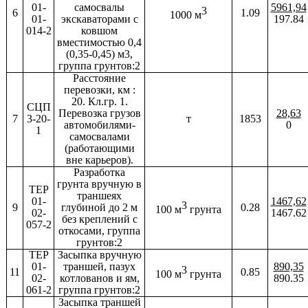
01-
самосвалы
5961,94
3
6
1.09
1000 м
01-
экскаваторами с
197.84
014-2
ковшом
вместимостью 0,4
(0,35-0,45) м3,
группа грунтов:2
Расстояние
перевозки, км :
20. Кл.гр. 1.
СЦП
Перевозка грузов
28,63
7
3-20-
т
1853
автомобилями-
0
1
самосвалами
(работающими
вне карьеров).
Разработка
грунта вручную в
ТЕР
траншеях
01-
1467,62
3
9
глубиной до 2 м
0.28
100 м
грунта
02-
1467.62
без креплений с
057-2
откосами, группа
грунтов:2
ТЕР
Засыпка вручную
01-
траншей, пазух
890,35
3
11
0.85
100 м
грунта
02-
котлованов и ям,
890.35
061-2
группа грунтов:2
Засыпка траншей