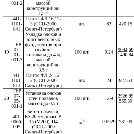
001-2
массой
конструкций:до
1,5 т
441-
Плиты ФЛ 16.12-
1101-
3 (ССЦ-2000
шт.
63
420.15
841
Санкт-Петербург)
Укладка блоков и
плит ленточных
ТЕР
фундаментов при
07-
глубине
9094,69
19
100 шт.
0.24
01-
котлована до 4 м,
1490.84
001-3
массой
конструкций:до
3,5 т
441-
Плиты ФЛ 24.12-
1101-
2 (ССЦ-2000
шт.
24
927.63
813
Санкт-Петербург)
ТЕР
Установка блоков
07-
2926,89
20
стен подвалов
100 шт.
1.69
05-
565.39
массой:до 0,5 т
001-1
Бетон тяжелый,
401-
КЗ 20 мм, класс В
3
0066-
15 (М200), П4
0.6929
581.09
м
005
(ССЦ-2000
Санкт-Петербург)