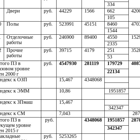
334
Двери
руб.
44229
1566
662
420
105
0
Полы
руб.
523991
45151
8460
470
1544
1
Отделочные
руб.
246900
89400
4550
152
работы
2335
2
Прочие
руб.
39715
4179
251
352
работы
53
того ПЗ в
руб.
4547930
281119
179729
408
азовом уровне
22134
ен 2000 г
ндекс к ОЗП
15,467
4348068
ндекс к ЭММ
10,86
1951857
ндекс к ЗПмаш
15,467
342347
ндекс к СМ
7,043
287
того ПЗ в
руб.
4348068
1951857
287
екущем уровне
342347
ен 2015 г
акладные
руб.
5253265