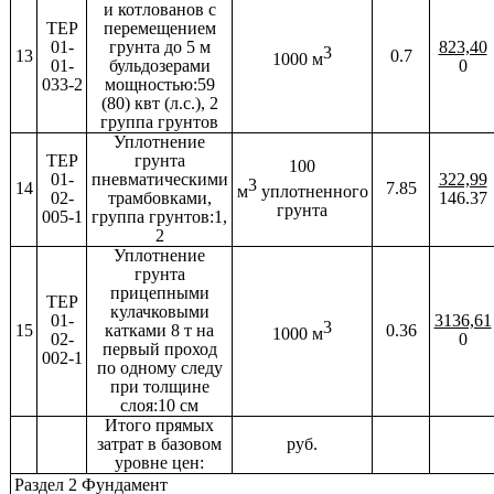
и котлованов с
ТЕР
перемещением
01-
грунта до 5 м
823,40
3
13
0.7
1000 м
01-
бульдозерами
0
033-2
мощностью:59
(80) квт (л.с.), 2
группа грунтов
Уплотнение
ТЕР
грунта
100
01-
пневматическими
322,99
3
14
7.85
м
уплотненного
02-
трамбовками,
146.37
грунта
005-1
группа грунтов:1,
2
Уплотнение
грунта
прицепными
ТЕР
кулачковыми
01-
3136,61
3
15
катками 8 т на
0.36
1000 м
02-
0
первый проход
002-1
по одному следу
при толщине
слоя:10 см
Итого прямых
затрат в базовом
руб.
уровне цен:
Раздел 2 Фундамент