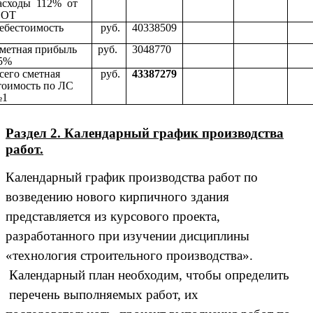
асходы 112% от
ОТ
ебестоимость
руб.
40338509
метная прибыль
руб.
3048770
5%
сего сметная
руб.
43387279
тоимость по ЛС
1
Раздел 2. Календарный график производства
работ.
Календарный график производства работ по
возведению нового кирпичного здания
представляется из курсового проекта,
разработанного при изучении дисциплины
«технология строительного производства».
Календарный план необходим, чтобы определить
перечень выполняемых работ, их