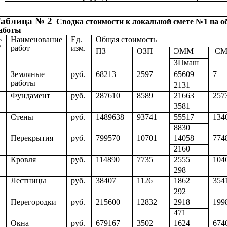
аблица № 2
Сводка стоимости к локальной смете №1 на 
аботы
№
Наименование
Ед.
Общая стоимость
/
работ
изм.
ПЗ
ОЗП
ЭММ
С
ЗПмаш
Земляные
руб.
68213
2597
65609
7
работы
2131
Фундамент
руб.
287610
8589
21663
257
3581
Стены
руб.
1489638
93741
55517
134
8830
Перекрытия
руб.
799570
10701
14058
774
2160
Кровля
руб.
114890
7735
2555
104
298
Лестницы
руб.
38407
1126
1862
354
292
Перегородки
руб.
215600
12832
2918
199
471
Окна
руб.
679167
3502
1624
674