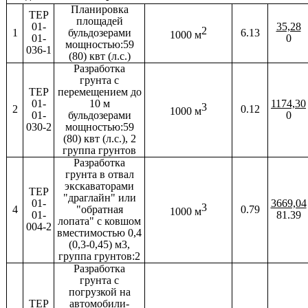
Планировка
ТЕР
площадей
01-
35,28
2
1
бульдозерами
6.13
1000 м
01-
0
мощностью:59
036-1
(80) квт (л.с.)
Разработка
грунта с
ТЕР
перемещением до
01-
10 м
1174,30
3
2
0.12
1000 м
01-
бульдозерами
0
030-2
мощностью:59
(80) квт (л.с.), 2
группа грунтов
Разработка
грунта в отвал
экскаваторами
ТЕР
"драглайн" или
01-
3669,04
3
4
"обратная
0.79
1000 м
01-
81.39
лопата" с ковшом
004-2
вместимостью 0,4
(0,3-0,45) м3,
группа грунтов:2
Разработка
грунта с
погрузкой на
ТЕР
автомобили-