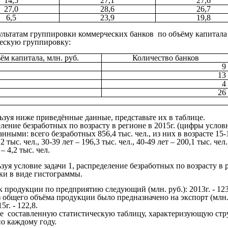
14,5
27,1
27,6
27,0
28,6
26,7
6,5
23,9
19,8
зультатам группировки коммерческих банков по объёму капитал
ескую группировку:
ём капитала, млн. руб.
Количество банков
9
13
4
26
ьзуя ниже приведённые данные, представьте их в таблице.
ление безработных по возрасту в регионе в 2015г. (цифры услов
нными: всего безработных 856,4 тыс. чел., из них в возрасте 15-19
2 тыс. чел., 30-39 лет – 196,3 тыс. чел., 40-49 лет – 200,1 тыс. чел.
 – 4,2 тыс. чел.
зуя условие задачи 1, распределение безработных по возрасту в р
ки в виде гистограммы.
 продукции по предприятию следующий (млн. руб.): 2013г. - 123,0
 общего объёма продукции было предназначено на экспорт (млн. ру
5г. - 122,8.
е составленную статистическую таблицу, характеризующую стр
по каждому году.