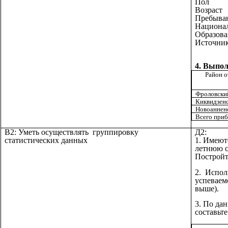
По
Воз
Пребыв
Наци
Обра
Источни
4.
Выпол
Район о
Фроловски
Киквидзен
Новоаннен
Всего при
В2: Уметь осуществлять группировку
Д2:
статистических данных
1. Имеют
летнюю сес
Постройт
2. Испол
успеваем
выше).
3. По да
составьт