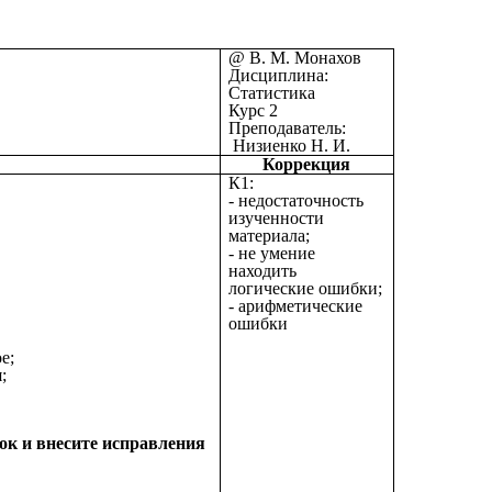
@ В. М. Монахов
Дисциплина:
Статистика
Курс 2
Преподаватель:
Низиенко Н. И.
Коррекция
К1:
- недостаточность
изученности
материала;
- не умение
находить
логические ошибки;
- арифметические
ошибки
ние а) текущее
е;
;
ок и внесите исправления