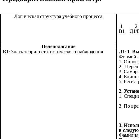
Логическая структура учебного процесса
1 
В1 Д1
Целеполагание
В1: Знать теорию статистического наблюдения
Д1:
1
.
Вы
Формой с
1. Опрос;
2. Переп
3. Самор
4. Едино
5. 
2. Устан
1. С
2. По
3. По 
е)
ж
3. Испол
в следую
Фамили