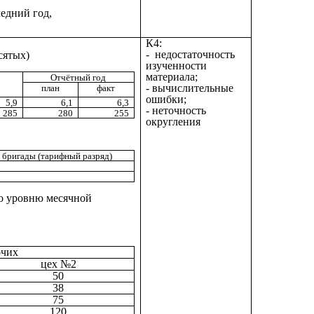
ледний год,
К4:
- недостаточность
сятых)
изученности
материала;
Отчётный год
- вычислительные
план
факт
ошибки;
5,9
6,1
6,3
- неточность
285
280
255
округления
 бригады (тарифный разряд)
по уровню месячной
очих
цех №2
50
38
75
120