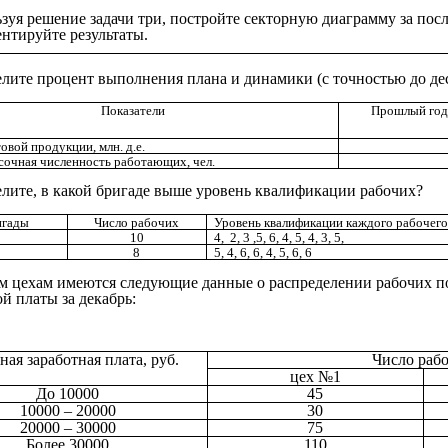
ьзуя решение задачи три, постройте секторную диаграмму за пос
нтируйте результаты.
елите процент выполнения плана и динамики (с точностью до де
Показатели
Прошлый год
овой продукции, млн. д.е.
очная численность работающих, чел.
елите, в какой бригаде выше уровень квалификации рабочих?
игады
Число рабочих
Уровень квалификации каждого рабочего
1
10
4, 2, 3 ,5, 6, 4, 5, 4, 3, 5,
2
8
5, 4, 6, 6, 4, 5, 6, 6
ум цехам имеются следующие данные о распределении рабочих 
й платы за декабрь:
ая заработная плата, руб.
Число раб
цех №1
До 10000
45
10000 – 20000
30
20000 – 30000
75
Более 30000
110