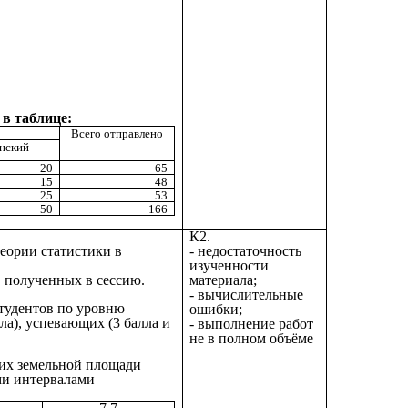
в таблице:
Всего отправлено
нский
20
65
15
48
25
53
50
166
К2.
еории статистики в
- недостаточность
изученности
, полученных в сессию.
материала;
- вычислительные
студентов по уровню
ошибки;
ла), успевающих (3 балла и
- выполнение работ
не в полном объёме
 их земельной площади
ми интервалами