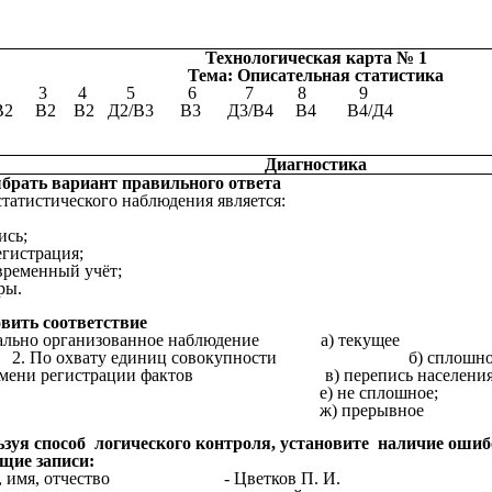
Технологическая карта № 1
Тема: Описательная статистика
2 3 4 5 6 7 8 9
/В2 В2 В2 Д2/В3 В3 Д3/В4 В4 В4/Д4
Диагностика
брать вариант правильного ответа
татистического наблюдения является:
ись;
егистрация;
временный учёт;
Регистры.
овить соответствие
пециально организованное наблюде
 охвату единиц совокупности б) сплошно
времени регистрации фактов в) перепись населения
 не сплошное;
) прерывное
ьзуя способ логического контроля, установите наличие ошиб
щие записи:
я, имя, отчество - Цветков П. И.