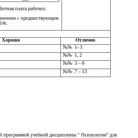
ботная плата рабочих.
равнению с предшествующим
14г.
Хорошо
Отлично
№№ 1- 3
№№ 1, 2
№№ 3 – 6
№№ 7 – 13
ей программой учебной дисциплины " Психология" для