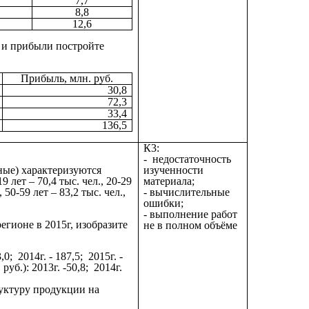
7,7
8,8
12,6
а и прибыли постройте
Прибыль, млн. руб.
30,8
72,3
33,4
136,5
К3:
- недостаточность
ные) характеризуются
изученности
 лет – 70,4 тыс. чел., 20-29
материала;
, 50-59 лет – 83,2 тыс. чел.,
- вычислительные
ошибки;
- выполнение работ
егионе в 2015г, изобразите
не в полном объёме
; 2014г. - 187,5; 2015г. -
б.): 2013г. -50,8; 2014г.
уктуру продукции на