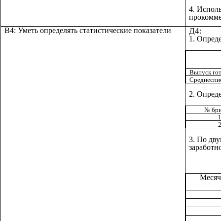
4. Испол
прокомме
В4: Уметь определять статистические показатели
Д4:
1. Опред
Выпуск гот
Среднеспис
2. Опред
№ бр
3. По дв
заработно
Месячн