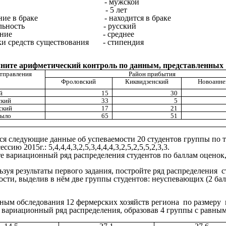
л - мужской
раст - 5 лет
ание в браке - находится в браке
ональность - русский
зование - среднее
ки средств существования - стипендия
ните арифметический контроль по данным, представленных 
тправления
Район прибытия
Фроловский
Киквидзенский
Новоанне
й
15
30
ский
33
5
ский
17
21
было
65
51
ся следующие данные об успеваемости 20 студентов группы по т
сию 2015г.: 5,4,4,4,3,2,5,3,4,4,4,3,2,5,2,5,5,2,3,3.
е вариационный ряд распределения студентов по баллам оценок
ьзуя результаты первого задания, постройте ряд распределения 
ости, выделив в нём две группы студентов: неуспевающих (2 бал
нным обследования 12 фермерских хозяйств региона по размеру
е вариационный ряд распределения, образовав 4 группы с равны