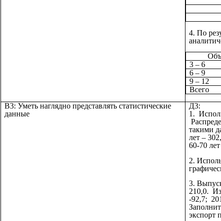
4. По ре
аналитич
Объ
3 – 6
6 – 9
9 – 12
Всего
В3: Уметь наглядно представлять статистические
Д3:
данные
1. Испол
Распреде
такими да
лет – 302,
60-70 лет
2. Исполь
графичес
3. Выпуск
210,0. Из
-92,7; 201
Заполнит
экспорт 