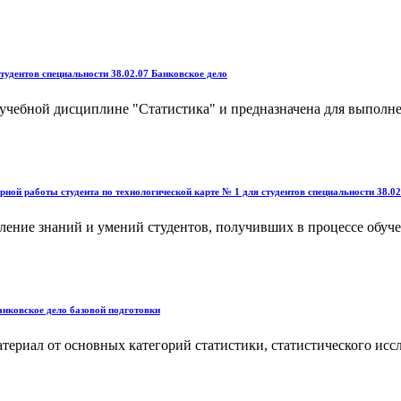
тудентов специальности 38.02.07 Банковское дело
о учебной дисциплине "Статистика" и предназначена для выполн
ной работы студента по технологической карте № 1 для студентов специальности 38.02
ление знаний и умений студентов, получивших в процессе обуче
анковское дело базовой подготовки
иал от основных категорий статистики, статистического исслед