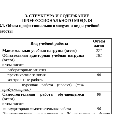
3. СТРУКТУРА И СОДЕРЖАНИЕ
ПРОФЕССИОНАЛЬНОГО МОДУЛЯ
3.1. Объем профессионального модуля и виды учебной
работы
Объем
Вид учебной работы
часов
Максимальная учебная нагрузка (всего)
271
Обязательная аудиторная учебная нагрузка
181
(всего)
в том числе:
лабораторные занятия
практические занятия
88
контрольные работы
курсовая работа (проект) (
если
предусмотрено)
Самостоятельная работа обучающегося
90
(всего)
в том числе:
внеаудиторная самостоятельная работа
90
Промежуточная аттестация в IV семестре в форме