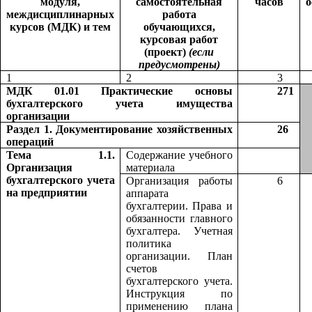
модуля,
самостоятельная
часов
о
междисциплинарных
работа
курсов (МДК) и тем
обучающихся,
курсовая работ
(проект)
(если
предусмотрены)
1
2
3
МДК 01.01 Практические основы
271
бухгалтерского учета имущества
организации
Раздел 1. Документирование хозяйственных
26
операций
Тема 1.1.
Содержание учебного
Организация
материала
бухгалтерского учета
Организация работы
6
на предприятии
аппарата
бухгалтерии. Права и
обязанности главного
бухгалтера. Учетная
политика
организации. План
счетов
бухгалтерского учета.
Инструкция по
применению плана