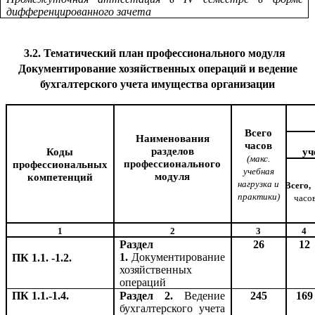
дифференцированного зачета
3.2. Тематический план профессионального модуля
Документирование хозяйственных операций и ведение
бухгалтерского учета имущества организации
Всего
Наименования
часов
разделов
Коды
уч
(макс.
профессионального
профессиональных
учебная
модуля
компетенций
нагрузка и
Всего,
практики)
часо
1
2
3
4
Раздел
26
12
1.
Документирование
ПК 1.1. -1.2.
хозяйственных
операций
ПК 1.1.-1.4.
Раздел 2.
Ведение
245
169
бухгалтерского учета