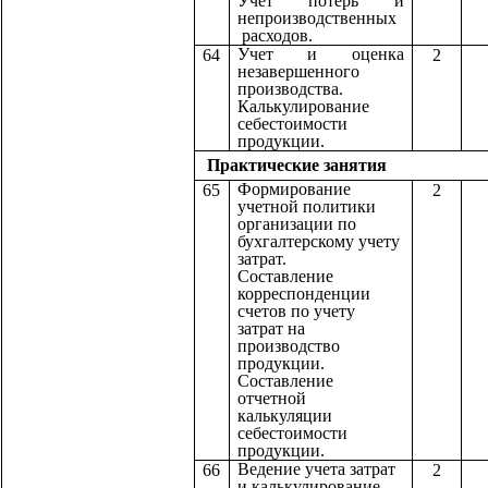
Учет потерь и
непроизводственных
расходов.
Учет и оценка
64
2
незавершенного
производства.
Калькулирование
себестоимости
продукции.
Практические з
Формирование
65
2
учетной политики
организации по
бухгалтерскому учету
затрат.
Составление
корреспонденции
счетов по учету
затрат на
производство
продукции.
Составление
отчетной
калькуляции
себестоимости
продукции.
Ведение учета затрат
66
2
и калькулирование