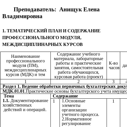
Преподаватель: Анищук Елена
Владимировна
1. ТЕМАТИЧЕСКИЙ ПЛАН И СОДЕРЖАНИЕ
ПРОФЕССИОНАЛЬНОГО МОДУЛЯ,
МЕЖДИСЦИПЛИНАРНЫХ КУРСОВ
Содержание учебного
Наименование
материала, лабораторные
профессионального
работы и практические
К-во
модуля (ПМ),
да
занятия, самостоятельная
часов
междисциплинарных
работа обучающихся,
курсов (МДК) и тем
курсовая работа (проект)
1
2
3
Раздел 1. Ведение обработки первичных бухгалтерских доку
МДК.01.01
.Практические основы бухгалтерского учета имущес
Тема
Содержа
1.1.
Документирование
1.Основные
1
1
хозяйственных
элементы
действий и операций.
организации
учетного процесса.
2.Нормативное
регулирование