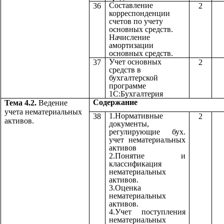
Составление
36
2
корреспонденции
счетов по учету
основных средств.
Начисление
амортизации
основных средств.
Учет основных
37
2
средств в
бухгалтерской
программе
1С:Бухгалтерия
Содержа
Тема 4.2.
Ведение
учета нематериальных
1.Нормативные
38
2
активов.
документы,
регулирующие бух.
учет нематериальных
активов
2.Понятие и
классификация
нематериальных
активов.
3.Оценка
нематериальных
активов.
4.Учет поступления
нематериальных