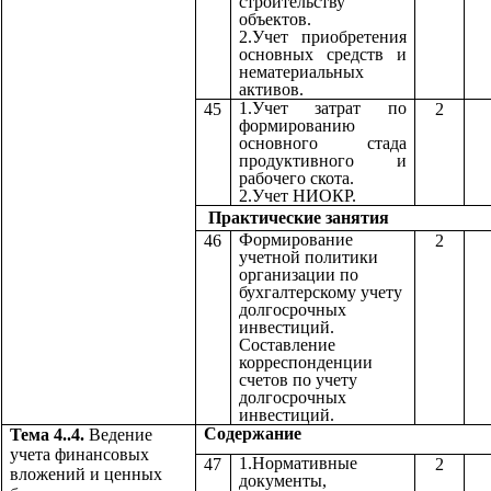
строительству
объектов.
2.Учет приобретения
основных средств и
нематериальных
активов.
1.Учет затрат по
45
2
формированию
основного стада
продуктивного и
рабочего скота.
2.Учет НИОКР.
Практические з
Формирование
46
2
учетной политики
организации по
бухгалтерскому учету
долгосрочных
инвестиций.
Составление
корреспонденции
счетов по учету
долгосрочных
инвестиций.
Содержа
Тема 4..4.
Ведение
учета финансовых
1.Нормативные
47
2
вложений и ценных
документы,