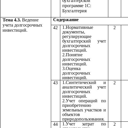
бухгалтерской
программе 1С:
Бухгалтерия
Содержа
Тема 4.3.
Ведение
учета долгосрочных
1.Нормативные
42
2
инвестиций.
документы,
регулирующие
бухгалтерский учет
долгосрочных
инвестиций.
2.Понятие
долгосрочных
инвестиций.
3.Оценка
долгосрочных
инвестиций.
1.Синтетический и
43
2
аналитический учет
долгосрочных
инвестиций.
2.Учет операций по
приобретению
земельных участков и
объектов
природопользования.
1.Учет затрат по
44
2