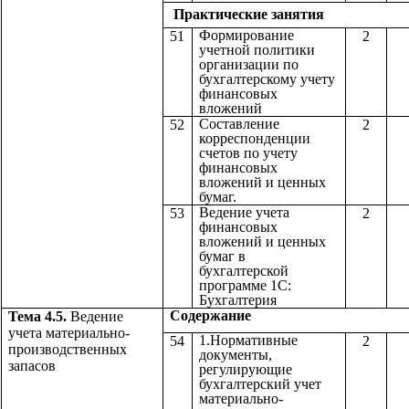
Практические з
Формирование
51
2
учетной политики
организации по
бухгалтерскому учету
финансовых
вложений
Составление
52
2
корреспонденции
счетов по учету
финансовых
вложений и ценных
бумаг.
Ведение учета
53
2
финансовых
вложений и ценных
бумаг в
бухгалтерской
программе 1С:
Бухгалтерия
Содержан
Тема 4.5.
Ведение
учета материально-
1.Нормативные
54
2
производственных
документы,
запасов
регулирующие
бухгалтерский учет
материально-