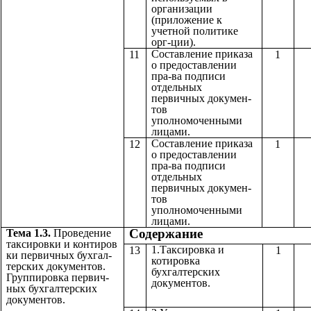
организации
(приложение к
учетной политике
орг-ции).
Составление приказа
11
1
о предоставлении
пра-ва подписи
отдельных
первичных докумен-
тов
уполномоченными
лицами.
Составление приказа
12
1
о предоставлении
пра-ва подписи
отдельных
первичных докумен-
тов
уполномоченными
лицами.
Содерж
Тема 1.3.
Проведение
таксировки и контиров
1.Таксировка и
13
1
ки первичных бухгал-
котировка
терских документов.
бухгалтерских
Группировка первич-
документов.
ных бухгалтерских
документов.