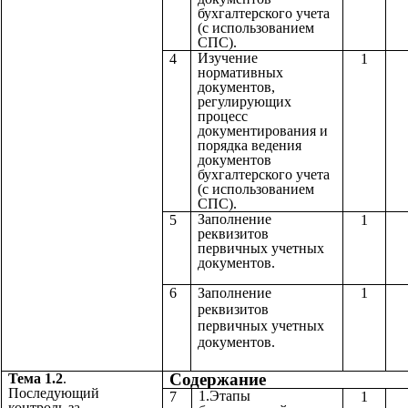
бухгалтерского учета
(с использованием
СПС).
Изучение
4
1
нормативных
документов,
регулирующих
процесс
документирования и
порядка ведения
документов
бухгалтерского учета
(с использованием
СПС).
Заполнение
5
1
реквизитов
первичных учетных
документов.
6
Заполнение
1
реквизитов
первичных учетных
документов.
Содерж
Тема 1.2
.
Последующий
1.Этапы
7
1
контроль за