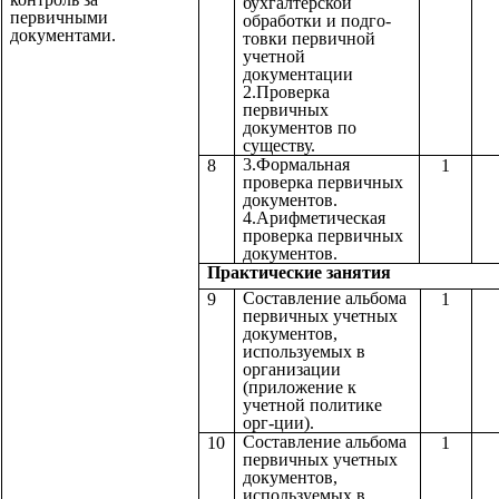
бухгалтерской
первичными
обработки и подго-
документами.
товки первичной
учетной
документации
2.Проверка
первичных
документов по
существу.
3.Формальная
8
1
проверка первичных
документов.
4.Арифметическая
проверка первичных
документов.
Практические з
Составление альбома
9
1
первичных учетных
документов,
используемых в
организации
(приложение к
учетной политике
орг-ции).
Составление альбома
10
1
первичных учетных
документов,
используемых в