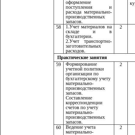
оформление
ку
поступления и
расхода материально-
производственных
запасов.
1.Учет материалов на
58
2
складе и в
бухгалтерии.
2.Учет транспортно-
заготовительных
расходов.
Практические з
Формирование
59
2
учетной политики
организации по
бухгалтерскому учету
материально-
производственных
запасов.
Составление
корреспонденции
счетов по учету
материально-
производственных
запасов.
Ведение учета
60
2
материально-