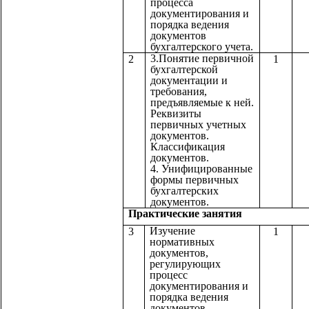
процесса
документирования и
порядка ведения
документов
бухгалтерского учета.
3.Понятие первичной
2
1
бухгалтерской
документации и
требования,
предъявляемые к ней.
Реквизиты
первичных учетных
документов.
Классификация
документов.
4. Унифицированные
формы первичных
бухгалтерских
документов.
Практические з
Изучение
3
1
нормативных
документов,
регулирующих
процесс
документирования и
порядка ведения
документов