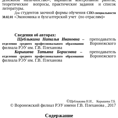
теоретические вопросы, практические задания и список
литературы.
студентов заочной формы обучения
Для
СПО специальности
«Экономика и бухгалтерский учет (по отраслям)»
38.02.01
Сведения об авторах:
Щеблыкина Наталья Ивановна
–
преподаватель
Воронежского
отделения среднего профессионального образования
филиала РЭУ им. Г.В. Плеханова
Корышева Татьяна Борисовна
–
преподаватель
Воронежского
отделения среднего профессионального образования
филиала РЭУ им. Г.В. Плеханова
©
Щеблыкина Н.И.,
Корышева Т.Б.
© Воронежский филиал РЭУ имени Г.В. Плеханова , 2017
Содержание