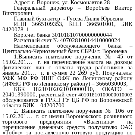
Адрес: г. Воронеж, ул. Космонавтов 28
Генеральный директор – Воробъев Виктор
Викторович
Главный бухгалтер - Гусева Лилия Юрьевна
ИНН 3665109353, КПП 366501001, БИК
042007811
Кор.счет банка 30101810700000000044
Расчетный счет № 40702810014410000024
Наименование обслуживающего банка –
Центрально-Черноземный банк СБРФ г. Воронежа
1.Выписать платежное поручение № 45 от
15.02.201… г. на перечисление налога на доходы
физических лиц с оплаты труда работников за
январь 201… г. в сумме 22 269 руб. Получатель:
УФК МФ РФ ИНН ОФК по Ленинскому району
(ИФНС РФ по Ленинскому району) – 3666030003,
КБК 18210102021010000110, ОКАТО –
20401390000, расчетный счет
40101810100000010003
обслуживается в ГРКЦ ГУ ЦБ РФ по Воронежской
области БИК – 042007001
2. Выписать платежное поручение № 106 от
15.02.201… г. от имени Воронежского розничного
торгового предприятия «Валентина» на
перечисление денежных средств получателю ОАО
«Тобус» за поставленную готовую продукцию по