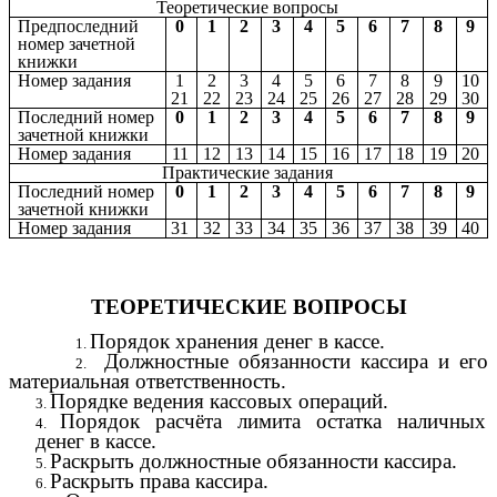
Теоретические вопросы
Предпоследний
0
1
2
3
4
5
6
7
8
9
номер зачетной
книжки
Номер задания
1
2
3
4
5
6
7
8
9
10
21
22
23
24
25
26
27
28
29
30
Последний номер
0
1
2
3
4
5
6
7
8
9
зачетной книжки
Номер задания
11
12
13
14
15
16
17
18
19
20
Практические задания
Последний номер
0
1
2
3
4
5
6
7
8
9
зачетной книжки
Номер задания
31
32
33
34
35
36
37
38
39
40
ТЕОРЕТИЧЕСКИЕ ВОПРОСЫ
Порядок хранения денег в кассе.
Должностные обязанности кассира и его
материальная ответственность.
Порядке ведения кассовых операций.
Порядок расчёта лимита остатка наличных
денег в кассе.
Раскрыть должностные обязанности кассира.
Раскрыть права кассира.