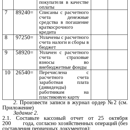
покупателя в качестве
оплаты
7
89240=
Списаны с расчетного
счета денежные
средства в погашение
краткосрочного
кредита
8
97250=
Уплачены с расчетного
счета налоги и сборы в
бюджет
9
58920=
Уплачен с расчетного
счета страховые
взносы во
внебюджетные фонды
10
26540=
Перечислена с
расчетного счета
заработная плата
(дивиденды)
работникам на
пластиковую карту
2.
Произвести записи в журнал ордер №2 (см.
Приложение)
Задание 2.
2.1. Составьте кассовый отчет от 25 октября
200 года, согласно хозяйственных операций (без
составления первичных документов):