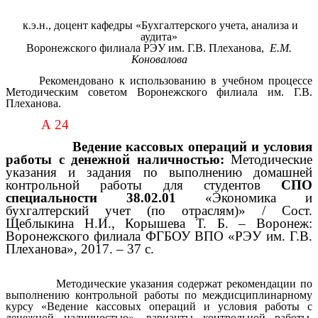
к.э.н., доцент кафедры «Бухгалтерского учета, анализа и
аудита»
Воронежского филиала РЭУ им. Г.В. Плеханова,
Е.М.
Коновалова
Рекомендовано к иcпользованию в учебном процессе
Методическим советом Воронежского филиала им. Г.В.
Плеханова.
А 24
Ведение кассовых операций и условия
работы с денежной наличностью:
Методические
указания и задания по выполнению домашней
контрольной работы для студентов
СПО
специальности 38.02.01
«Экономика и
бухгалтерский учет (по отраслям)» / Сост.
Щеблыкина Н.И., Корышева Т. Б. – Воронеж:
Воронежского филиала ФГБОУ ВПО «РЭУ им. Г.В.
Плеханова», 2017. – 37 с.
Методические указания содержат рекомендации по
выполнению контрольной работы по междисциплинарному
курсу «Ведение кассовых операций и условия работы с
денежной наличностью», варианты контрольной работы,