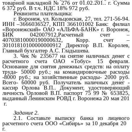
товарной накладной № 276 от 01.02.201.. г. Сумма
6 372 руб. В т.ч. НДС 18% 972 руб.
Реквизиты плательщика:
г. Воронеж, ул. Кольцовская, 27, тел. 271-56-94.
ИНН –3666036527, КПП 366101002 Банк: филиал
«Воронежский» ОАО «АЛЬФА-БАНК» г. Воронеж,
БИК 042007912,Расчетный счет –
40703810000190000632, Корр. счет –
30101810100000000912 Директор В.П. Королев,
Главный бухгалтер А.С. Гладышева.
3. Чек № 235677 на снятие наличных денег с
расчетного счета ОАО «Тобус» 15 февраля.
Основание для снятия денежных средств: на оплату
труда- 50000 руб.; на командировочные расходы
-8000 руб.; на хозяйственные расходы- 2000 руб.
Всего- 60000 руб. Получатель наличных денег -
кассир Орлова В.П.. Документ, удостоверяющий
личность Орловой В.П. паспорт 75 99 № 653825,
выданный Ленинским РОВД г. Воронежа 20 мая 201
г.
Задание 2.
2.1. Составьте выписку банка из лицевого
расчетного счета ООО «Сибирь» за 10 декабря 20
г.