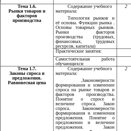
т
Тема 1.6.
Содержание учебного
2
Рынки товаров и
материала:
факторов
Типология рынков и
производства
её основы. Функции рынка .
Основы товарных рынков.
Рынки факторов
производства (трудовых,
финансовых, трудовых
ресурсов, капитала)
Практические занятия:
Самостоятельная работа
обучающихся:
Тема 1.7.
Содержание учебного
2
Законы спроса и
материала:
предложения.
.Закономерности
Равновесная цена
формирования и изменение
спроса на рынке товаров и
факторов производства.
Понятие о спросе и
величине спроса. Закон
спроса. Закономерности
формирования и изменения
предложения. Понятие о
предложении и величине
предложения. Закон