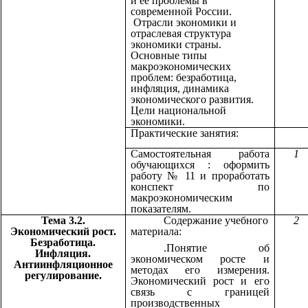
и её проблемы в
современной России.
Отрасли экономики и
отраслевая структура
экономики страны.
Основные типы
макроэкономических
проблем: безработица,
инфляция, динамика
экономического развития.
Цели национальной
экономики.
Практические занятия:
Самостоятельная работа
1
обучающихся : оформить
работу № 11 и проработать
конспект по
макроэкономическим
показателям.
Тема 3.2.
Содержание учебного
2
Экономический рост.
материала:
Безработица.
.Понятие об
Инфляция.
экономическом росте и
Антиинфляционное
методах его измерения.
регулирование.
Экономический рост и его
связь с границей
производственных