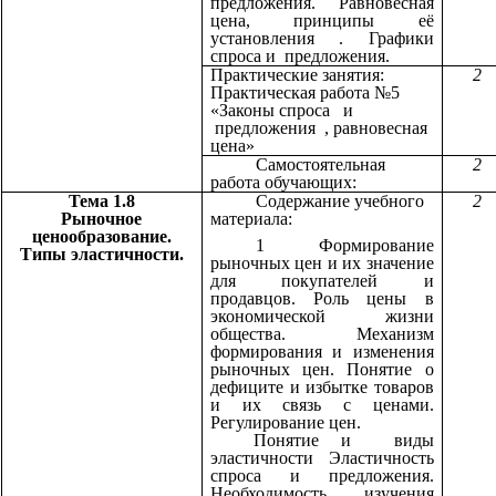
предложения. Равновесная
цена, принципы её
установления . Графики
спроса и предложения.
Практические занятия:
2
Практическая работа №5
«Законы спроса и
предложения , равновесная
цена»
Самостоятельная
2
работа обучающих:
Тема 1.8
Содержание учебного
2
Рыночное
материала:
ценообразование.
1 Формирование
Типы эластичности.
рыночных цен и их значение
для покупателей и
продавцов. Роль цены в
экономической жизни
общества. Механизм
формирования и изменения
рыночных цен. Понятие о
дефиците и избытке товаров
и их связь с ценами.
Регулирование цен.
Понятие и виды
эластичности Эластичность
спроса и предложения.
Необходимость изучения