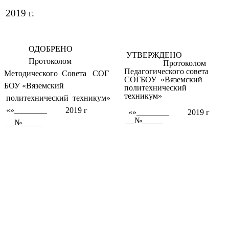
2019 г.
ОДОБРЕНО
УТВЕРЖДЕНО
Протоколом
Протоколом
Педагогического совета
Методического Совета СОГ
СОГБОУ «Вяземский
БОУ «Вяземский
политехнический
техникум»
политехнический техникум»
«»________ 2019 г
«»________ 2019 г
__№_____
__№_____