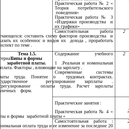
Практическая работа № 2 «
Теория потребительского
поведения»
Практическая работа № 3
«Издержки производства и
их графики»
Самостоятельная работа
2
учающихся: составить схему факторов производства и
азать их особеннос и видов их дохода , проработать
нспект по теме .
Тема 1.5.
Содержание учебного
2
териала :
Типы и формы
заработной платы.
1 .Реальная и номинальная
рплата. Факторы , влияющие на зарплату .
Современные системы
латы труда. Понятие о трудовых контрактах.
осударственное регулирование зарплаты .
срегулирование оплаты труда. Расчет зарплаты
зличных форм.
Практические занятия :
Практическая работа № 4 «
пы и формы заработной платы «
Самостоятельная работа :
нимальная оплата труда и ее изменение за последние 20