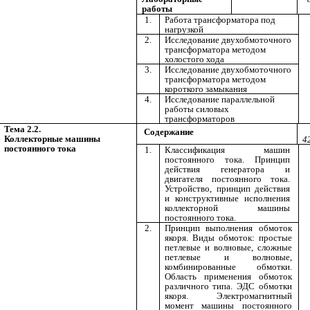
работы
1.
Работа трансформатора под
нагрузкой
2.
Исследование двухобмоточного
трансформатора методом
холостого хода
3.
Исследование двухобмоточного
трансформатора методом
короткого замыкания
4.
Исследование параллельной
работы силовых
трансформаторов
Тема 2.2.
Содержание
Коллекторные машины
4
постоянного тока
1.
Классификация машин
постоянного тока. Принцип
действия генератора и
двигателя постоянного тока.
Устройство, принцип действия
и конструктивные исполнения
коллекторной машины
постоянного тока.
2.
Принцип выполнения обмоток
якоря. Виды обмоток: простые
петлевые и волновые, сложные
петлевые и волновые,
комбинированные обмотки.
Область применения обмоток
различного типа. ЭДС обмотки
якоря. Электромагнитный
момент машины постоянного