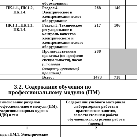
оборудования
ПК.1.1., ПК.1.2,
Раздел 4.
268
140
ПК.1.4.
Электрическое и
электромеханическое
оборудование
ПК.1.1., ПК.1.3.,
Раздел 5. Техническое
217
106
ПК.1.4.
регулирование и
контроль качества
электрического и
электромеханического
оборудования
Производственная
288
практика (по профилю
специальности), часов
(итоговая
(концентрированная)
практика)
Всего:
1473
718
3.2.
Содержание обучения по
профессиональному модулю (ПМ)
аименование разделов
Содержание учебного материала,
рофессионального модуля (ПМ),
лабораторные работы и
еждисциплинарных курсов
практические занятия,
МДК) и тем
самостоятельная работа
обучающихся, курсовая работа
(проект)
1
2
аздел ПМ.1. Электрические