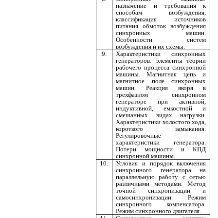
назначение и требования к
способам возбуждения,
классификация источников
питания обмоток возбуждения
синхронных машин.
Особенности систем
возбуждения и их схемы.
9.
Характеристики синхронных
генераторов: элементы теории
рабочего процесса синхронной
машины. Магнитная цепь и
магнитное поле синхронных
машин. Реакция якоря в
трехфазном синхронном
генераторе при активной,
индуктивной, емкостной и
смешанных видах нагрузки.
Характеристики холостого хода,
короткого замыкания.
Регулировочные
характеристики генератора.
Потери мощности и КПД
синхронной машины.
10.
Условия и порядок включения
синхронного генератора на
параллельную работу с сетью
различными методами. Метод
точной синхронизации и
самосинхронизации. Режим
синхронного компенсатора.
Режим синхронного двигателя.