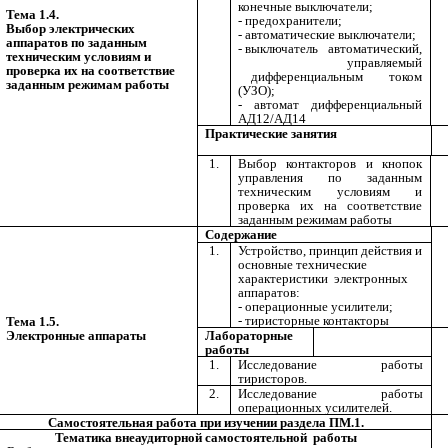
конечные выключатели;
Тема 1.4.
- предохранители;
Выбор электрических
- автоматические выключатели;
аппаратов по заданным
- выключатель автоматический,
техническим условиям и
управляемый
проверка их на соответствие
дифференциальным током
заданным режимам работы
(УЗО);
- автомат дифференциальный
АД12/АД14
Практические занятия
1.
Выбор контакторов и кнопок
управления по заданным
техническим условиям и
проверка их на соответствие
заданным режимам работы
Содержание
1.
Устройство, принцип действия и
основные технические
характеристики электронных
аппаратов:
- операционные усилители;
- тиристорные контакторы
Тема 1.5.
Электронные аппараты
Лабораторные
работы
1.
Исследование работы
тиристоров.
2.
Исследование работы
операционных усилителей.
Самостоятельная работа при изучении раздела ПМ.1.
Тематика внеаудиторной самостоятельной работы