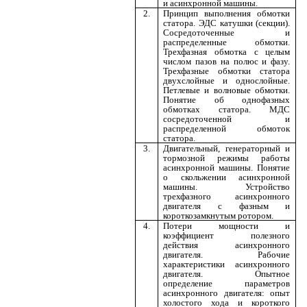
и асинхронной машины.
2.
Принцип выполнения обмотки
статора. ЭДС катушки (секции).
Сосредоточенные и
распределенные обмотки.
Трехфазная обмотка с целым
числом пазов на полюс и фазу.
Трехфазные обмотки статора
двухслойные и однослойные.
Петлевые и волновые обмотки.
Понятие об однофазных
обмотках статора. МДС
сосредоточенной и
распределенной обмоток
статора.
3.
Двигательный, генераторный и
тормозной режимы работы
асинхронной машины. Понятие
о скольжении асинхронной
машины. Устройство
трехфазного асинхронного
двигателя с фазным и
короткозамкнутым ротором.
4.
Потери мощности и
коэффициент полезного
действия асинхронного
двигателя. Рабочие
характеристики асинхронного
двигателя. Опытное
определение параметров
асинхронного двигателя: опыт
холостого хода и короткого