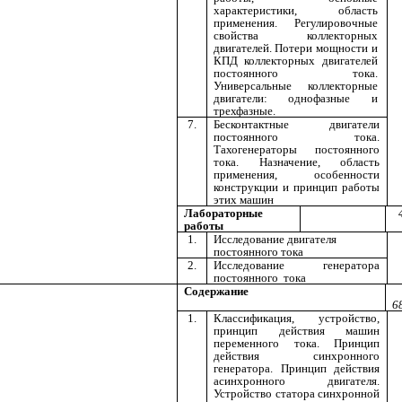
характеристики, область
применения. Регулировочные
свойства коллекторных
двигателей. Потери мощности и
КПД коллекторных двигателей
постоянного тока.
Универсальные коллекторные
двигатели: однофазные и
трехфазные.
7.
Бесконтактные двигатели
постоянного тока.
Тахогенераторы постоянного
тока. Назначение, область
применения, особенности
конструкции и принцип работы
этих машин
Лабораторные
работы
1.
Исследование двигателя
постоянного тока
2.
Исследование генератора
постоянного тока
Содержание
6
1.
Классификация, устройство,
принцип действия машин
переменного тока. Принцип
действия синхронного
генератора. Принцип действия
асинхронного двигателя.
Устройство статора синхронной