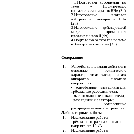
1.Подготовка сообщений по
теме « Практическое
применение аппаратов НН» (2ч)
2.Изготовление плакатов
«Устройство аппаратов НН»
(2ч)
3.Изготовление действующей
модели применения
предохранителей (4ч)
4.Подготовка рефератов по теме
«Электрические реле» (2ч)
Содержание
1.
Устройство, принцип действия и
основные технические
характеристики электрических
аппаратов высокого
напряжения:
- однофазные разъединители,
трёхфазные разъединители;
- высоковольтные выключатели;
- разрядники и реакторы;
- комплектные
распределительные устройства
Лабораторные работы
1.
Исследование работы
трёхфазного разъединителя на
напряжение 10 кВ
2.
Исследование работы