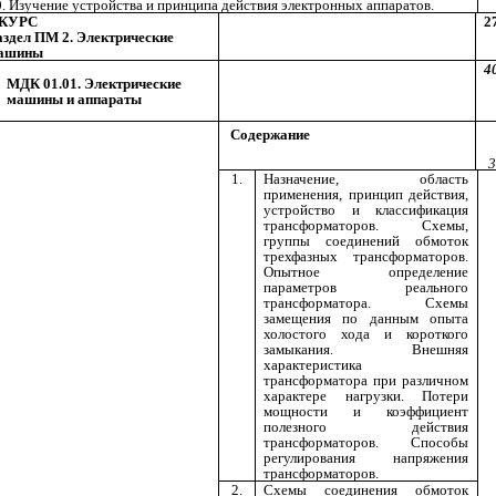
0. Изучение устройства и принципа действия электронных аппаратов.
 КУРС
2
аздел ПМ 2. Электрические
ашины
4
МДК 01.01. Электрические
машины и аппараты
Содержание
3
1.
Назначение, область
применения, принцип действия,
устройство и классификация
трансформаторов. Схемы,
группы соединений обмоток
трехфазных трансформаторов.
Опытное определение
параметров реального
трансформатора. Схемы
замещения по данным опыта
холостого хода и короткого
замыкания. Внешняя
характеристика
трансформатора при различном
характере нагрузки. Потери
мощности и коэффициент
полезного действия
трансформаторов. Способы
регулирования напряжения
трансформаторов.
2.
Схемы соединения обмоток