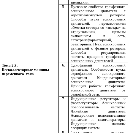
замыкания.
5.
Пусковые свойства трехфазного
асинхронного двигателя с
короткозамкнутым ротором.
Способы пуска асинхронных
двигателей: переключением
обмотки статора со «звезды» на
«треугольник», прямым
включением в сеть,
автотрансформаторный,
реакторный. Пуск асинхронных
двигателей с фазным ротором.
Способы регулирования
частоты вращения трехфазных
асинхронных двигателей.
6.
Однофазный асинхронный
Тема 2.3.
двигатель. Особенности пуска
Бесколлекторные машины
однофазного асинхронного
переменного тока
двигателя. Конденсаторные
асинхронные двигатели.
Принцип работы трехфазного
асинхронного двигателя от
однофазной сети.
7.
Индукционные регуляторы и
фазорегуляторы. Асинхронный
преобразователь частоты.
Линейные двигатели.
Асинхронные исполнительные
двигатели и тахогенераторы.
Индукционные машины
следящих систем.
8.
Синхронные машины: