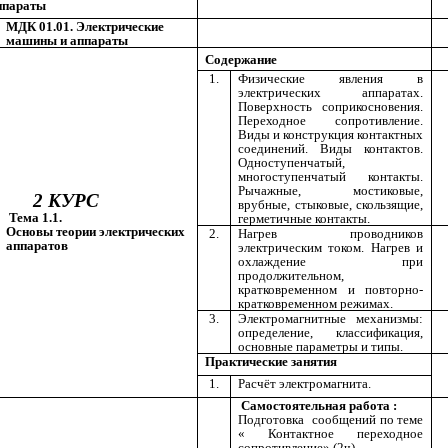
ппараты
МДК 01.01. Электрические
машины и аппараты
Содержание
1.
Физические явления в
электрических аппаратах.
Поверхность соприкосновения.
Переходное сопротивление.
Виды и конструкция контактных
соединений. Виды контактов.
Одноступенчатый,
многоступенчатый контакты.
Рычажные, мостиковые,
2 КУРС
врубные, стыковые, скользящие,
ема 1.1.
герметичные контакты.
Основы теории электрических
2.
Нагрев проводников
аппаратов
электрическим током. Нагрев и
охлаждение при
продолжительном,
кратковременном и повторно-
кратковременном режимах.
3.
Электромагнитные механизмы:
определение, классификация,
основные параметры и типы.
Практические занятия
1.
Расчёт электромагнита.
Самостоятельная работа :
Подготовка сообщений по теме
« Контактное переходное
сопротивление» (2ч)