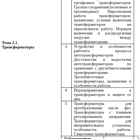
трехфазных трансформаторов.
Группы соединения (основные и
производные). Параллельная
работа трансформаторов:
назначение, условия включения
трансформаторов на
параллельную работу. Порядок
включения и распределения
нагрузки между
трансформаторами.
Тема 2.1.
3.
Устройство и особенности
Трансформаторы
рабочего процесса
автотрансформаторов.
Достоинства и недостатки
автотрансформаторов по
сравнению с двухобмоточными
трансформаторами.
Трехобмоточные
трансформаторы, назначение и
особенности работы.
4.
Перенапряжения в
трансформаторах и защита от
них.
5.
Трансформаторы для
преобразования числа фаз.
Трансформаторы с плавным
регулированием напряжения.
Трансформаторы для
выпрямительных установок,
особенности работы.
Сварочные трансформаторы.
Лабораторные