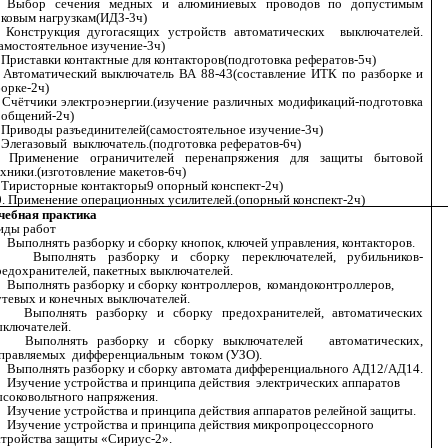
. Выбор сечения медных и алюминиевых проводов по допустимым
оковым нагрузкам(ИДЗ-3ч)
. Конструкция дугогасящих устройств автоматических выключателей.
самостоятельное изучение-3ч)
 Приставки контактные для контакторов(подготовка рефератов-5ч)
. Автоматический выключатель ВА 88-43(составление ИТК по разборке и
орке-2ч)
. Счётчики электроэнергии.(изучение различных модификаций-подготовка
ообщений-2ч)
. Приводы разъединителей(самостоятельное изучение-3ч)
. Элегазовый выключатель.(подготовка рефератов-6ч)
. Применение ограничителей перенапряжения для защиты бытовой
хники.(изготовление макетов-6ч)
. Тиристорные контакторы9 опорный конспект-2ч)
0. Применение операционных усилителей.(опорный конспект-2ч)
чебная практика
иды работ
 Выполнять разборку и сборку кнопок, ключей управления, контакторов.
. Выполнять разборку и сборку переключателей, рубильников-
редохранителей, пакетных выключателей.
. Выполнять разборку и сборку контроллеров, командоконтроллеров,
утевых и конечных выключателей.
. Выполнять разборку и сборку предохранителей, автоматических
ыключателей.
. Выполнять разборку и сборку выключателей автоматических,
правляемых дифференциальным током (УЗО).
. Выполнять разборку и сборку автомата дифференциального АД12/АД14.
. Изучение устройства и принципа действия электрических аппаратов
ысоковольтного напряжения.
. Изучение устройства и принципа действия аппаратов релейной защиты.
. Изучение устройства и принципа действия микропроцессорного
стройства защиты «Сириус-2».