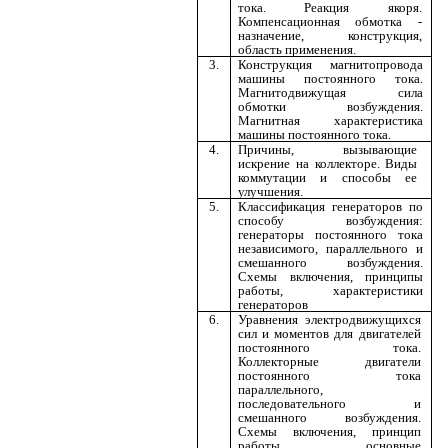
тока. Реакция якоря.
Компенсационная обмотка -
назначение, конструкция,
область применения.
3.
Конструкция магнитопровода
машины постоянного тока.
Магнитодвижущая сила
обмотки возбуждения.
Магнитная характеристика
машины постоянного тока.
4.
Причины, вызывающие
искрение на коллекторе. Виды
коммутации и способы ее
улучшения.
5.
Классификация генераторов по
способу возбуждения:
генераторы постоянного тока
независимого, параллельного и
смешанного возбуждения.
Схемы включения, принципы
работы, характеристики
генераторов
6.
Уравнения электродвижущихся
сил и моментов для двигателей
постоянного тока.
Коллекторные двигатели
постоянного тока
параллельного,
последовательного и
смешанного возбуждения.
Схемы включения, принцип
работы, основные