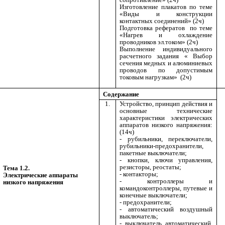
Изготовление плакатов по теме
«Виды и конструкции
контактных соединений» (2ч)
Подготовка рефератов по теме
«Нагрев и охлаждение
проводников эл.током» (2ч)
Выполнение индивидуального
расчетного задания « Выбор
сечения медных и алюминиевых
проводов по допустимым
токовым нагрузкам» (2ч)
Содержание
1.
Устройство, принцип действия и
основные технические
характеристики электрических
аппаратов низкого напряжения:
(14ч)
- рубильники, переключатели,
рубильники-предохранители,
пакетные выключатели;
- кнопки, ключи управления,
резисторы, реостаты;
Тема 1.2.
- контакторы;
Электрические аппараты
- контроллеры и
низкого напряжения
командоконтроллеры, путевые и
конечные выключатели;
- предохранители;
- автоматический воздушный
выключатель;
- выключатель автоматический,