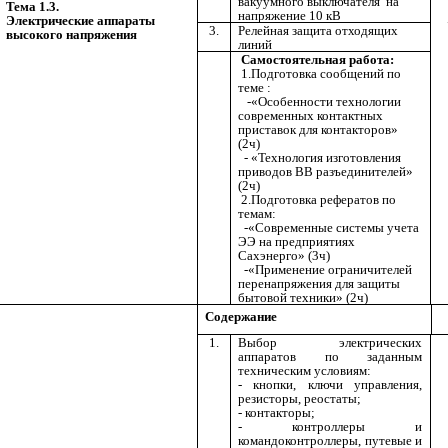
вакуумного выключателя на
Тема 1.3.
напряжение 10 кВ
Электрические аппараты
3.
Релейная защита отходящих
высокого напряжения
линий
Самостоятельная работа:
1.Подготовка сообщений по
теме :
-«Особенности технологии
современных контактных
приставок для контакторов»
(2ч)
- «Технология изготовления
приводов ВВ разъединителей»
(2ч)
2.Подготовка рефератов по
темам:
-«Современные системы учета
ЭЭ на предприятиях
Сахэнерго» (3ч)
-«Применение ограничителей
перенапряжения для защиты
бытовой техники» (2ч)
Содержание
1.
Выбор электрических
аппаратов по заданным
техническим условиям:
- кнопки, ключи управления,
резисторы, реостаты;
- контакторы;
- контроллеры и
командоконтроллеры, путевые и