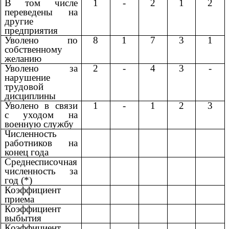
В том числе
1
-
2
1
2
переведены на
другие
предприятия
Уволено по
8
1
7
3
1
собственному
желанию
Уволено за
2
-
4
3
-
нарушение
трудовой
дисциплины
Уволено в связи
1
-
1
2
3
с уходом на
военную службу
Численность
работников на
конец года
Среднесписочная
численность за
год (*)
Коэффициент
приема
Коэффициент
выбытия
Коэффициент