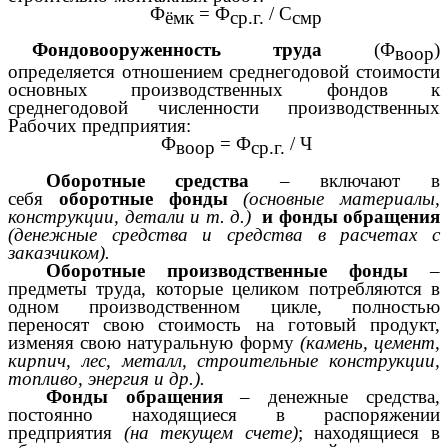
Ф
= Ф
/ С
ёмк
ср.г.
смр
Фондовооруженность труда
(Ф
)
воор
определяется отношением среднегодовой стоимости
основных производственных фондов к
среднегодовой численности производственных
Рабочих предприятия:
Ф
= Ф
/ Ч
воор
ср.г.
Оборотные средства
–
включают в
себя
оборотные фонды
(основные материалы,
конструкции, детали и т. д.)
и фонды обращения
(денежные средства и средства в расчетах с
заказчиком).
Оборотные производственные фонды
–
предметы труда, которые целиком потребляются в
одном производственном цикле, полностью
переносят свою стоимость на готовый продукт,
изменяя свою натуральную форму
(камень, цемент,
кирпич, лес, металл, строительные конструкции,
топливо, энергия и др.).
Фонды обращения
–
денежные средства,
постоянно находящиеся в распоряжении
предприятия
(на текущем счете)
; находящиеся в