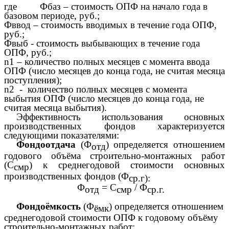
где Фбаз – стоимость ОПФ на начало года в
базовом периоде, руб.;
Фввод – стоимость вводимых в течение года ОПФ,
руб.;
Фвыб - стоимость выбывающих в течение года
ОПФ, руб.;
n1 – количество полных месяцев с момента ввода
ОПФ (число месяцев до конца года, не считая месяца
поступления);
n2 - количество полных месяцев с момента
выбытия ОПФ (число месяцев до конца года, не
считая месяца выбытия).
Эффективность использования основных
производственных фондов характеризуется
следующими показателями:
Фондоотдача
(Ф
) определяется отношением
отд
годового объёма строительно-монтажных работ
(С
) к среднегодовой стоимости основных
смр
производственных фондов (Ф
ср.г):
Ф
= С
/
Ф
отд
смр
ср.г.
Фондоёмкость
(Ф
) определяется отношением
ёмк
среднегодовой стоимости ОПФ к годовому объёму
строительно-монтажных работ: