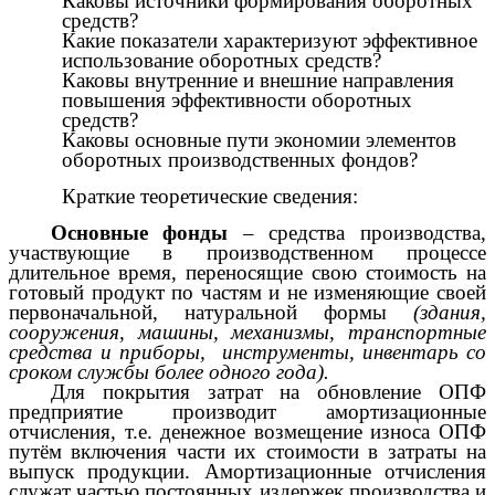
Каковы источники формирования оборотных
средств?
Какие показатели характеризуют эффективное
использование оборотных средств?
Каковы внутренние и внешние направления
повышения эффективности оборотных
средств?
Каковы основные пути экономии элементов
оборотных производственных фондов?
Краткие теоретические сведения:
Основные фонды
–
средства производства,
участвующие в производственном процессе
длительное время, переносящие свою стоимость на
готовый продукт по частям и не изменяющие своей
первоначальной, натуральной формы
(здания,
сооружения, машины, механизмы, транспортные
средства и приборы, инструменты, инвентарь со
сроком службы более одного года).
Для покрытия затрат на обновление ОПФ
предприятие производит амортизационные
отчисления, т.е. денежное возмещение износа ОПФ
путём включения части их стоимости в затраты на
выпуск продукции. Амортизационные отчисления
служат частью постоянных издержек производства и