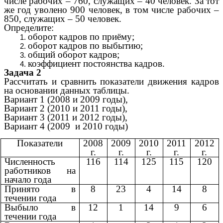
числе рабочих – 760, служащих – 40 человек. За тот
же год уволено 900 человек, в том числе рабочих –
850, служащих – 50 человек.
Определите:
оборот кадров по приёму;
оборот кадров по выбытию;
общий оборот кадров;
коэффициент постоянства кадров.
Задача 2
Рассчитать и сравнить показатели движения кадров
на основании данных таблицы.
Вариант 1 (2008 и 2009 годы),
Вариант 2 (2010 и 2011 годы),
Вариант 3 (2011 и 2012 годы),
Вариант 4 (2009 и 2010 годы)
Показатели
2008
2009
2010
2011
2012
г.
г.
г.
г.
г.
Численность
116
114
125
115
120
работников на
начало года
Принято в
8
23
4
14
8
течении года
Выбыло в
12
1
14
9
6
течении года