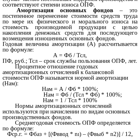
соответствуют степени износа ОПФ.
Амортизация основных фондов
– это
постепенное перенесение стоимости средств труда
по мере их физического и морального износа на
стоимость производимой продукции с целью
накопления денежных средств для последующего
возмещения изношенных основных фондов.
Годовая величина амортизации (А) рассчитывается
по формуле:
А = Фб / Тсл,
ПФ, руб.; Тсл – срок службы пользования ОПФ, лет.
Процентное отношение годовых
амортизационных отчислений к балансовой
стоимости ОПФ называется нормой амортизации
(Нам):
Нам = А / Фб * 100%;
Нам = Фб / (Тсл * Фб) * 100%;
Нам = 1 / Тсл * 100%
Нормы амортизационных отчислений
используются при начислении по видам основных
производственных фондов.
Среднегодовая стоимость ОПФ определяется
по формуле:
Фср.г. = Фбаз + [(Фввод * nı) – (Фвыб * n2)] / 12,