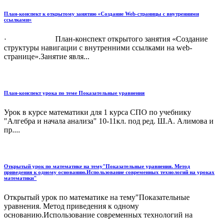
План-конспект к открытому занятию «Создание Web-страницы с внутренними
ссылками»
· План-конспект открытого занятия «Создание
структуры навигации с внутренними ссылками на web-
странице».Занятие явля...
План-конспект урока по теме Показательные уравнения
Урок в курсе математики для 1 курса СПО по учебнику
"Алгебра и начала анализа" 10-11кл. под ред. Ш.А. Алимова и
пр....
Открытый урок по математике на тему"Показательные уравнения. Метод
приведения к одному основанию.Использование современных технологий на уроках
математики"
Открытый урок по математике на тему"Показательные
уравнения. Метод приведения к одному
основанию.Использование современных технологий на