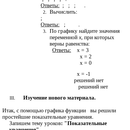
Ответы:
; ; ; .
Вычислить:
;
Ответы:
; .
По графику найдите значения
переменной
х
, при которых
верны равенства:
Ответы:
х = 3
х = 2
х = 0
х = -1
решений нет
решений нет
Изучение нового материала.
Итак, с помощью графика функции вы решили
простейшие показательные уравнения.
Запишем тему уроков
: "Показательные
уравнения".