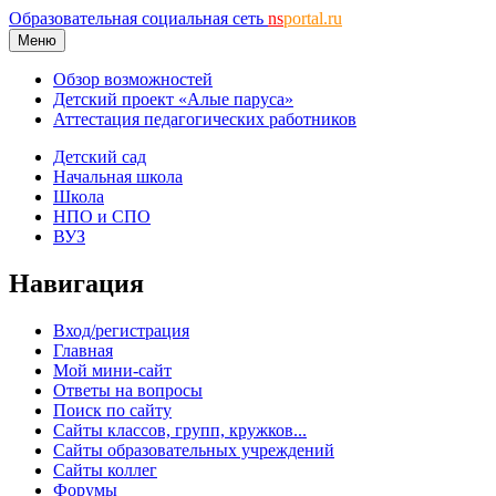
Образовательная социальная сеть
ns
portal.ru
Меню
Обзор возможностей
Детский проект «Алые паруса»
Аттестация педагогических работников
Детский сад
Начальная школа
Школа
НПО и СПО
ВУЗ
Навигация
Вход/регистрация
Главная
Мой мини-сайт
Ответы на вопросы
Поиск по сайту
Сайты классов, групп, кружков...
Сайты образовательных учреждений
Сайты коллег
Форумы