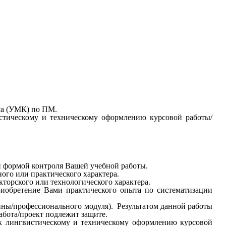
са (УМК) по ПМ.
истическому и техническому оформлению курсовой работы/
и формой контроля Вашей учебной работы.
ого или практического характера.
орского или технологического характера.
риобретение Вами практического опыта по систематизации
ины/профессионального модуля). Результатом данной работы
абота/проект подлежит защите.
 к лингвистическому и техническому оформлению курсовой