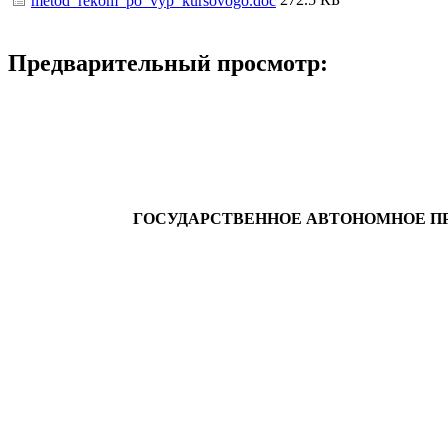
metod_rekom_po_vyp_kursovogo.doc
Предварительный просмотр:
ГОСУДАРСТВЕННОЕ АВТОНОМНОЕ
П