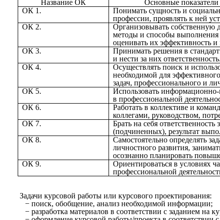
Название ОК
Основные показатели 
ОК 1.
Понимать сущность и социальн
профессии, проявлять к ней ус
ОК 2.
Организовывать собственную д
методы и способы выполнения 
оценивать их эффективность и 
ОК 3.
Принимать решения в стандарт
и нести за них ответственность
ОК 4.
Осуществлять поиск и использ
необходимой для эффективног
задач, профессионального и ли
ОК 5.
Использовать информационно
в профессиональной деятельнос
ОК 6.
Работать в коллективе и коман
коллегами, руководством, потр
ОК 7.
Брать на себя ответственность 
(подчиненных), результат выпо
ОК 8.
Самостоятельно определять за
личностного развития, занимат
осознанно планировать повыш
ОК 9.
Ориентироваться в условиях ч
профессиональной деятельност
Задачи курсовой работы или курсового проектирования:
поиск, обобщение, анализ необходимой информации;
разработка материалов в соответствии с заданием на к
оформление курсовой работы/проекта в соответствии 