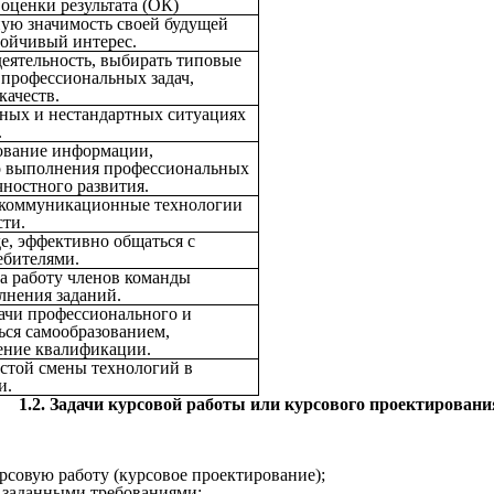
оценки результата (ОК)
ую значимость своей будущей
тойчивый интерес.
еятельность, выбирать типовые
профессиональных задач,
качеств.
ных и нестандартных ситуациях
.
ование информации,
о выполнения профессиональных
чностного развития.
-коммуникационные технологии
ти.
де, эффективно общаться с
ебителями.
за работу членов команды
лнения заданий.
дачи профессионального и
ься самообразованием,
ение квалификации.
астой смены технологий в
и.
1.2. Задачи курсовой работы или курсового проектировани
урсовую работу (курсовое проектирование);
с заданными требованиями;