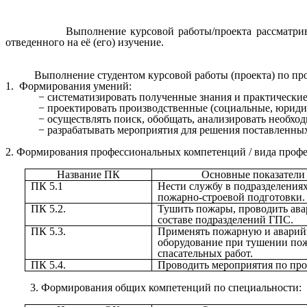
Выполнение курсовой работы/проекта рассматриваетс
отведенного на её (его) изучение.
Выполнение студентом курсовой работы (проекта) по пр
1. Формирования умений:
систематизировать полученные знания и практически
проектировать производственные (социальные, юридич
осуществлять поиск, обобщать, анализировать необх
разрабатывать мероприятия для решения поставленных 
2. Формирования профессиональных компетенций / вида профе
Название ПК
Основные показатели 
ПК 5.1
Нести службу в подразделения
пожарно-строевой подгото
ПК 5.2.
Тушить пожары, проводить ава
составе подразделений ГПС.
ПК 5.3.
Применять пожарную и аварий
оборудование при тушении пож
спасательных работ.
ПК 5.4.
Проводить мероприятия по про
3. Формирования общих компетенций по специальности: