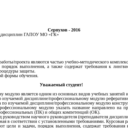
Серпухов - 2016
пецдисциплин ГАПОУ МО «ГК»
аботы/проекта являются частью учебно-методического комплек
, порядок выполнения, а также содержат требования к лингв
процедуры защиты.
ой формы обучения.
Уважаемый студент!
му модулю является одним из основных видов учебных занятий 
 по изучаемой дисциплине/профессиональному модулю реферативн
по изучаемой дисциплине/профессиональному модулю конструкт
рофессиональному модулю указать название направлено на п
офессиональных (ПК) и общих компетенций (ОК).
д руководством научного руководителя (преподавателя дисципл
ная в соответствии с установленными требованиями. Курсовая р
ют цели и задачи, порядок выполнения, содержат требования