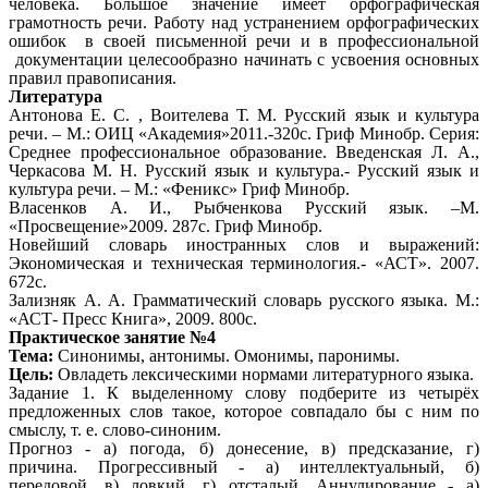
человека. Большое значение имеет орфографическая
грамотность речи. Работу над устранением орфографических
ошибок в своей письменной речи и в профессиональной
документации целесообразно начинать с усвоения основных
правил правописания.
Литература
Антонова Е. С. , Воителева Т. М. Русский язык и культура
речи. – М.: ОИЦ «Академия»2011.-320с. Гриф Минобр. Серия:
Среднее профессиональное образование. Введенская Л. А.,
Черкасова М. Н. Русский язык и культура.- Русский язык и
культура речи. – М.: «Феникс» Гриф Минобр.
Власенков А. И., Рыбченкова Русский язык. –М.
«Просвещение»2009. 287с. Гриф Минобр.
Новейший словарь иностранных слов и выражений:
Экономическая и техническая терминология.- «АСТ». 2007.
672с.
Зализняк А. А. Грамматический словарь русского языка. М.:
«АСТ- Пресс Книга», 2009. 800с.
Практическое занятие №4
Тема:
Синонимы, антонимы. Омонимы, паронимы.
Цель:
Овладеть лексическими нормами литературного языка.
Задание 1. К выделенному слову подберите из четырёх
предложенных слов такое, которое совпадало бы с ним по
смыслу, т. е. слово-синоним.
Прогноз - а) погода, б) донесение, в) предсказание, г)
причина. Прогрессивный - а) интеллектуальный, б)
передовой, в) ловкий, г) отсталый. Аннулирование - а)