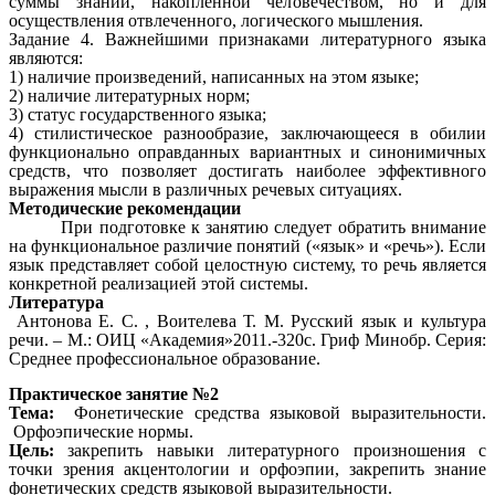
суммы знаний, накопленной человечеством, но и для
осуществления отвлеченного, логического мышления.
Задание 4. Важнейшими признаками литературного языка
являются:
1) наличие произведений, написанных на этом языке;
2) наличие литературных норм;
3) статус государственного языка;
4) стилистическое разнообразие, заключающееся в обилии
функционально оправданных вариантных и синонимичных
средств, что позволяет достигать наиболее эффективного
выражения мысли в различных речевых ситуациях.
Методические рекомендации
При подготовке к занятию следует обратить внимание
на функциональное различие понятий («язык» и «речь»). Если
язык представляет собой целостную систему, то речь является
конкретной реализацией этой системы.
Литература
Антонова Е. С. , Воителева Т. М. Русский язык и культура
речи. – М.: ОИЦ «Академия»2011.-320с. Гриф Минобр. Серия:
Среднее профессиональное образование.
Практическое занятие №2
Тема:
Фонетические средства языковой выразительности.
Орфоэпические нормы.
Цель:
закрепить навыки литературного произношения с
точки зрения акцентологии и орфоэпии, закрепить знание
фонетических средств языковой выразительности.