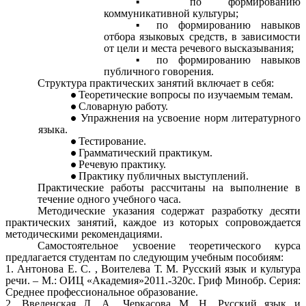
по формированию
коммуникативной культуры;
по формированию навыков
отбора языковых средств, в зависимости
от цели и места речевого высказывания;
по формированию навыков
публичного говорения.
Структура практических занятий включает в себя:
Теоретические вопросы по изучаемым темам.
Словарную работу.
Упражнения на усвоение норм литературного
языка.
Тестирование.
Грамматический практикум.
Речевую практику.
Практику публичных выступлений.
Практические работы рассчитаны на выполнение в
течение одного учебного часа.
Методические указания содержат разработку десяти
практических занятий, каждое из которых сопровождается
методическими рекомендациями.
Самостоятельное усвоение теоретического курса
предлагается студентам по следующим учебным пособиям:
1. Антонова Е. С. , Воителева Т. М. Русский язык и культура
речи. – М.: ОИЦ «Академия»2011.-320с. Гриф Минобр. Серия:
Среднее профессиональное образование.
2. Введенская Л. А., Черкасова М. Н. Русский язык и