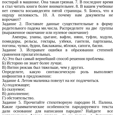
постирай в машинке. Она такая грязная. 7. В последнее время
я стал читать книги более внимательнее. 8. В вашем учебнике
нет семиста восьмидесяти пятой страницы. 9. Боюсь, что я
ощущу неловкость. 10. А почему нам документы не
ворочают?
Задание 2. Поставьте данные существительные в форму
родительного падежа мн.числа. Распределите на две группы
(выраженное окончание или нулевое окончание)
Амперы, уланы, цыгане, вафли, няни, туфли, ходули,
помидоры, рельсы, гектары, узбеки, гантели, партизаны,
погоны, чулки, будни, баклажаны, яблоки, сапоги, басни.
Задание 3. Исправьте ошибки в образовании степеней
сравнения прилагательных.
А) Это был самый вернейший способ решения проблемы.
Б) Историю он знает более лучше.
В) Витин рюкзак был тяжельше, чем у других.
Определите, какую синтаксическую роль выполняет
инфинитив в предложении:
Задание 4. Летом мальчика повезут на юг подлечиться.
А) подлежащее;
Б) сказуемое;
В) дополнение;
Г) обстоятельство.
Задание 5. Прочитайте стихотворную пародию Н. Палина.
Какие грамматические особенности пародируемого текста
дали основание для написания пародии? Найдите все