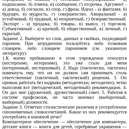
подписание, б) отмена, в) сообщение, г) отсрочка. Аргумент -
а) довод, б) согласие, в) спор, г) фраза. Идеал - а) фантазия, б)
будущее, в) мудрость, г) совершенство. Аморальный - а)
устойчивый, б) трудный, в) неприятный, г) безнравственный.
Экспорт - а) продажа, б) товары, в) вывоз, г) торговля.
Субъективный - а) краткий, б) общественный, в) личный, г)
скрытый.
Задание 2. Выберите из слов, данных в скобках, подходящий
пароним. При затруднении пользуйтесь либо толковым
словарем, либо словарем паронимов (см. указанную
литературу).
1.К моему пребыванию в этом учреждении относятся
(нестерпимо, нетерпимо), это уже стало для меня
(нетерпимый, нестерпимый). 2. Надо (тактически, тактично)
намекнуть ему, что он не должен сам принимать столь
ответственные (тактичный, тактический) решения. 3. Он
привык работать без надрыва (методически, методично), четко
выполняя все (методический, методичный) рекомендации. 4.
Он дал мне (дружеский, дружественный) совет. 5. Работая в
системе профсоюзов, он часто занимал (выборочный,
выборный) должности.
Задание 3. Отметьте стилистические различия в употреблении
синонимичных словосочетаний. Какие из них рекомендуется
употреблять в книжной речи?
Компьютерное обеспечение — обеспечение для компьютера,
детские книги — книги для детей, серебряные украшения —