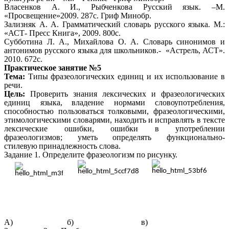
Власенков А. И., Рыбченкова Русский язык. –М.
«Просвещение»2009. 287с. Гриф Минобр.
Зализняк А. А. Грамматический словарь русского языка. М.:
«АСТ- Пресс Книга», 2009. 800с.
Субботина Л. А., Михайлова О. А. Словарь синонимов и
антонимов русского языка для школьников.- «Астрель, АСТ».
2010. 672с.
Практическое занятие №5
Тема:
Типы фразеологических единиц и их использование в
речи.
Цель:
Проверить знания лексических и фразеологических
единиц языка,
владение нормами словоупотребления,
способностью пользоваться толковыми, фразеологическими,
этимологическими словарями, находить и исправлять в тексте
лексические ошибки, ошибки в употреблении
фразеологизмов; уметь определять функционально-
стилевую
принадлежность слова.
Задание 1. Определите фразеологизм по рисунку.
А)
б)
в)