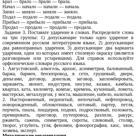
Брал — брало — брали — брала.
Начал — начало — начали — начала.
Занял — заняло — заняли — заняло.
Подал — подало — подали — подала.
Прибыл — прибыло — прибыли — прибыла.
Продал — продало — продали — продала.
Задание 3. Поставьте ударение в словах. Распределите слова
на три группы: 1) допускающие только одно ударение в
современном русском литературном языке, 2) допускающие
два равноправных ударения, 3) допускающие два варианта
ударения, один из которых имеет стилевую окраску (является
разговорным или устаревшим). Для справок используйте
орфоэпические словари русского языка.
1. Августовский, алкоголь, арахис, асимметрия, балованный,
баржа, бармен, бензопровод, в сети, грушевый, двери,
деньгами, договор, донельзя, заговор, запломбировать,
заржаветь, звонит, индустрия, инсульт, казаки, камбала,
квартал, кета, километр, компас, кремень, кухонный, ломота,
мастерски, металлургия, у моста, мышление, набело, налитый.
2. Настороженный, недопитый, непочатый, нефтепровод,
новорожденный, облокотишься, оптовый, партер, петля,
перчить, пиала, пиццерия, поднял, подростковый, положить,
премировать, приговор, путепровод, разлили, ракурс,
ржаветь, сажень, симметрия, сироты, сливовый, столяр,
творог, углубить, угля, феномен, флюорография, хаос, хвоя,
хозяева, эксперт.
Методические рекомендации