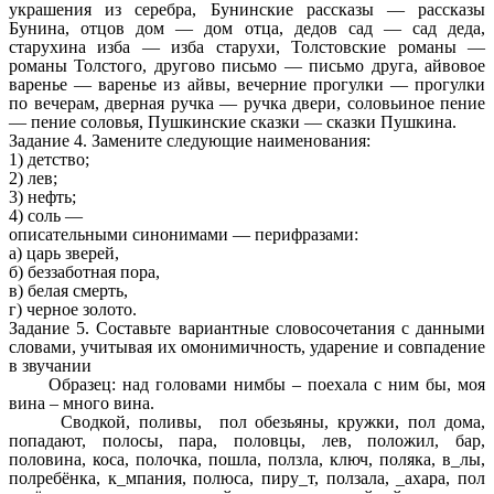
украшения из серебра, Бунинские рассказы — рассказы
Бунина, отцов дом — дом отца, дедов сад — сад деда,
старухина изба — изба старухи, Толстовские романы —
романы Толстого, другово письмо — письмо друга, айвовое
варенье — варенье из айвы, вечерние прогулки — прогулки
по вечерам, дверная ручка — ручка двери, соловьиное пение
— пение соловья, Пушкинские сказки — сказки Пушкина.
Задание 4. Замените следующие наименования:
1) детство;
2) лев;
3) нефть;
4) соль —
описательными синонимами — перифразами:
а) царь зверей,
б) беззаботная пора,
в) белая смерть,
г) черное золото.
Задание 5. Составьте вариантные словосочетания с данными
словами, учитывая их омонимичность, ударение и совпадение
в звучании
Образец: над головами нимбы – поехала с ним бы, моя
вина – много вина.
Сводкой, поливы, пол обезьяны, кружки, пол дома,
попадают, полосы, пара, половцы, лев, положил, бар,
половина, коса, полочка, пошла, ползла, ключ, поляка, в_лы,
полребёнка, к_мпания, полюса, пиру_т, ползала, _ахара, пол