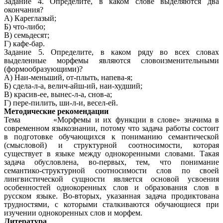
Задание 4. Определите, в каком слове выделяются два
окончания?
А) Кареглазый;
Б) что-либо;
В) семьдесят;
Г) кафе-бар.
Задание 5. Определите, в каком ряду во всех словах
выделенные морфемы являются словоизменительными
(формообразующими)?
А) Наи-меньший, от-плыть, напева-я;
Б) сдела-л-а, велич-айш-ий, наи-худший;
В) красив-ее, вынес-л-а, снов-а;
Г) пере-пилить, ши-л-и, весел-ей.
Методические рекомендации
Тема «Морфемы и их функции в слове» значима в
современном языкознании, потому что задача работы состоит
в подготовке обучающихся к пониманию семантической
(смысловой) и структурной соотносимости, которая
существует в языке между однокоренными словами. Такая
задача обусловлена, во-первых, тем, что понимание
семантико-структурной соотносимости слов по своей
лингвистической сущности является основой усвоения
особенностей однокоренных слов и образования слов в
русском языке. Во-вторых, указанная задача продиктована
трудностями, с которыми сталкиваются обучающиеся при
изучении однокоренных слов и морфем.
Литература