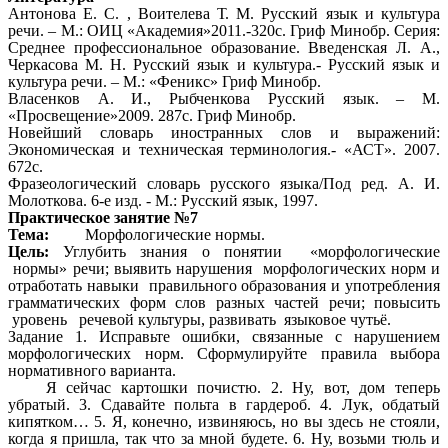
Антонова Е. С. , Воителева Т. М. Русский язык и культура
речи. – М.: ОИЦ «Академия»2011.-320с. Гриф Минобр. Серия:
Среднее профессиональное образование. Введенская Л. А.,
Черкасова М. Н. Русский язык и культура.- Русский язык и
культура речи. – М.: «Феникс» Гриф Минобр.
Власенков А. И., Рыбченкова Русский язык. – М.
«Просвещение»2009. 287с. Гриф Минобр.
Новейший словарь иностранных слов и выражений:
Экономическая и техническая терминология.- «АСТ». 2007.
672с.
Фразеологический словарь русского языка/Под ред. А. И.
Молоткова. 6-е изд. - М.: Русский язык, 1997.
Практическое занятие №7
Тема:
Морфологические нормы.
Цель:
Углубить знания о понятии «морфологические
нормы» речи; выявить нарушения морфологических норм и
отработать навыки правильного образования и употребления
грамматических форм слов разных частей речи; повысить
уровень речевой культуры, развивать языковое чутьё.
Задание 1. Исправьте ошибки, связанные с нарушением
морфологических норм. Сформулируйте правила выбора
нормативного варианта.
Я сейчас картошки почистю. 2. Ну, вот, дом теперь
убратый. 3. Сдавайте польта в гардероб. 4. Лук, обдатый
кипятком… 5. Я, конечно, извиняюсь, но вы здесь не стояли,
когда я пришла, так что за мной будете. 6. Ну, возьми тюль и