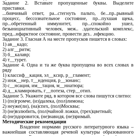
Задание 2. Вставьте пропущенные буквы. Выделите
приставки.
...бивчивый ответ, ра...стегнуть пальто, бе...пр..рывный
процесс, бессознательное состояние, пр...пухшая щека,
пр...обретенный иммунитет, пр...спокойно ушел,
безынициативный человек, меж.. .здательский комплекс,
пред...нфарктное состояние, провести дез.. .нфекцию.
Задание 3. Гласная А на месте пропусков пишется в словах:
1) ав__кадо;
2) алг__ритм;
3) б__калавр;
4) т__турет.
Задание 4. Одна и та же буква пропущена во всех словах в
ряду
1) классиф__кация, эл__ксир, р__гламент;
2) инж__нер, т__нденция, р__зонанс;
3) с__нсация, им__тация, м__ниатюра;
4) д__кламировать, г__потеза, стер__отип.
Задание 5. Укажите ряд, в котором все слова пишутся слитно:
1) (по)громче, (из)далека, (пол)лимона;
2) неуже(ли), (на)спех, (пол)Москвы;
3) (не)взлюбить, (пол)чайной ложки, (трех)цветный;
4) (не)здоровится, (не)навидя, (не)зримый.
Методические рекомендации
Владение нормами русского литературного языка –
важнейшая составляющая речевой культуры образованного