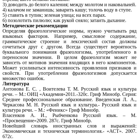
3) доводить до белого каления; между молотом и наковальней.
4) калачом не заманишь; заварить кашу; толочь воду в ступе.
5) ставить в тупик; зеленая улица; на всех парах.
6) позолотить пилюлю; как рукой сняло; затаить дыхание.
Методические рекомендации
Определяя фразеологические нормы, нужно учитывать ряд
языковых факторов. Например, смысловое содержание,
грамматическое строение и лексический состав должны
сочетаться друг с другом. Всегда существует вероятность
буквального понимания фразеологизма, употребленного в
переносном значении. В целом фразеологизм может не
зависеть от мотивов значения входящих в него компонентов.
Может усиливаться интенсивность проявления признаков и
свойств. При употреблении фразеологизмов допускается
множество ошибок.
Литература
Антонова Е. С. , Воителева Т. М. Русский язык и культура
речи. – М.: ОИЦ «Академия»2011.-320с. Гриф Минобр. Серия:
Среднее профессиональное образование. Введенская Л. А.,
Черкасова М. Н. Русский язык и культура.- Русский язык и
культура речи. – М.: «Феникс» Гриф Минобр.
Власенков А. И., Рыбченкова Русский язык. – М.
«Просвещение»2009. 287с. Гриф Минобр.
Новейший словарь иностранных слов и выражений:
Экономическая и техническая терминология.- «АСТ». 2007.
672с.