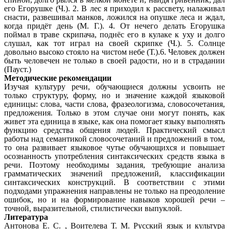
его Егорушке (Ч.). 2. В лес я приходил к рассвету, налаживал
снасти, развешивал манков, ложился на опушке леса и ждал,
когда придёт день (М. Г.). 4. От нечего делать Егорушка
поймал в траве скрипача, поднёс его в кулаке к уху и долго
слушал, как тот играл на своей скрипке (Ч.). 5. Солнце
довольно высоко стояло на чистом небе (Т.).6. Человек должен
быть человечен не только в своей радости, но и в страдании
(Пауст.)
Методические рекомендации
Изучая культуру речи, обучающиеся должны усвоить не
только структуру, форму, но и значение каждой языковой
единицы: слова, части слова, фразеологизма, словосочетания,
предложения. Только в этом случае они могут понять, как
живет эта единица в языке, как она помогает языку выполнять
функцию средства общения людей. Практический смысл
работы над семантикой словосочетаний и предложений в том,
то она развивает языковое чутье обучающихся и повышает
осознанность употребления синтаксических средств языка в
речи. Поэтому необходимы задания, требующие анализа
грамматических значений предложений, классификации
синтаксических конструкций. В соответствии с этими
подходами упражнения направлены не только на преодоление
ошибок, но и на формирование навыков хорошей речи –
точной, выразительной, стилистически выпуклой.
Литература
Антонова Е. С. , Воителева Т. М. Русский язык и культура