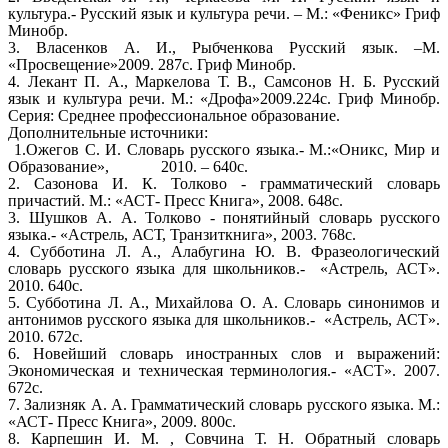
культура.- Русский язык и культура речи. – М.: «Феникс» Гриф
Минобр.
3. Власенков А. И., Рыбченкова Русский язык. –М.
«Просвещение»2009. 287с. Гриф Минобр.
4. Лекант П. А., Маркелова Т. В., Самсонов Н. Б. Русский
язык и культура речи. М.: «Дрофа»2009.224с. Гриф Минобр.
Серия: Среднее профессиональное образование.
Дополнительные источники:
1.Ожегов С. И. Словарь русского языка.- М.:«Оникс, Мир и
Образование», 2010. – 640с.
2. Сазонова И. К. Толково - грамматический словарь
причастий. М.: «АСТ- Пресс Книга», 2008. 648с.
3. Шушков А. А. Толково - понятийный словарь русского
языка.- «Астрель, АСТ, Транзиткнига», 2003. 768с.
4. Субботина Л. А., Алабугина Ю. В. Фразеологический
словарь русского языка для школьников.- «Астрель, АСТ».
2010. 640с.
5. Субботина Л. А., Михайлова О. А. Словарь синонимов и
антонимов русского языка для школьников.- «Астрель, АСТ».
2010. 672с.
6. Новейший словарь иностранных слов и выражений:
Экономическая и техническая терминология.- «АСТ». 2007.
672с.
7. Зализняк А. А. Грамматический словарь русского языка. М.:
«АСТ- Пресс Книга», 2009. 800с.
8. Карпешин И. М. , Совчина Т. Н. Обратный словарь