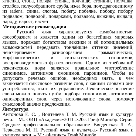
ягнёнка, стопа, поляра, стойка, полчище, стойкий, полушка,
столбов, полусобранного сруба, из-за бора, полудрагоценному,
из забега, слива, слогом, побегу, побелке, побоку, побору,
подвалом, подводой, подарками, подвалом, выжили, выдали,
народу, нарост, насчет
Методические рекомендации
Русский язык характеризуется самобытностью,
своеобразием и является одним из богатейших мировых
языков, поражает богатством лексики и её потенциальных
возможностей передавать тончайшие оттенки значений,
неисчерпаемым разнообразием грамматических,
морфологических и синтаксических синонимов,
воспроизводимостью фразеологизмов.
Одним из требований
лексических норм является правильное употребление
синонимов, антонимов, омонимов, паронимов. Чтобы не
допускать речевых ошибок, необходимо знать, в чём
заключается смысловое различие слов, с какими словами они
употребляются, знать их управление. Лексическое значение
слова можно понять путём подбора синонимов, антонимов,
однокоренных слов, через истолкование слова, поможет
смысловой анализ предложения.
Литература
Антонова Е. С. , Воителева Т. М. Русский язык и культура
речи. – М.: ОИЦ «Академия»2011.-320с. Гриф Минобр. Серия:
Среднее профессиональное образование. Введенская Л. А.,
Черкасова М. Н. Русский язык и культура.- Русский язык и
культура речи. – М.: «Феникс» Гриф Минобр.