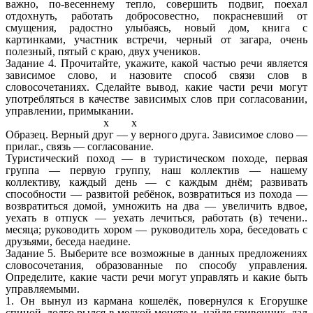
важно, по-весеннему тепло, совершить подвиг, поехал
отдохнуть, работать добросовестно, покрасневший от
смущения, радостно улыбаясь, новый дом, книга с
картинками, участник встречи, черный от загара, очень
полезный, пятый с краю, двух учеников.
Задание 4. Прочитайте, укажите, какой частью речи является
зависимое слово, и назовите способ связи слов в
словосочетаниях. Сделайте вывод, какие части речи могут
употребляться в качестве зависимых слов при согласовании,
управлении, примыкании.
х х
Образец. Верный друг — у верного друга. Зависимое слово —
прилаг., связь — согласование.
Туристический поход — в туристическом походе, первая
группа — первую группу, наш коллектив — нашему
коллективу, каждый день — с каждым днём; развивать
способности — развитой ребёнок, возвратиться из похода —
возвратиться домой, умножить на два — увеличить вдвое,
уехать в отпуск — уехать лечиться, работать (в) течени..
месяца; руководить хором — руководитель хора, беседовать с
друзьями, беседа наедине.
Задание 5.
Выберите все возможные в данных предложениях
словосочетания, образованные по способу управления.
Определите, какие части речи могут управлять и какие быть
управляемыми.
1. Он вынул из кармана кошелёк, повернулся к Егорушке
спиной, долго рылся в мелкой монете и, найдя гривенник, дал