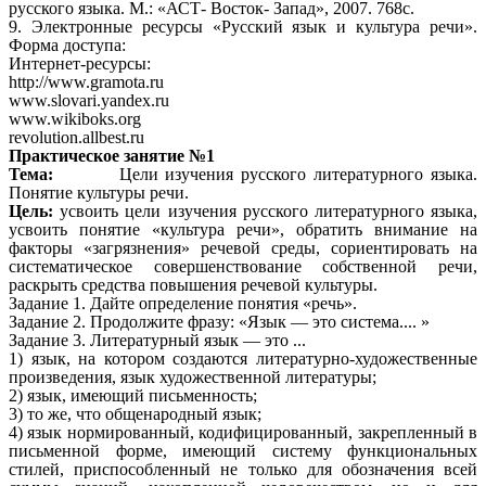
русского языка. М.: «АСТ- Восток- Запад», 2007. 768с.
9. Электронные ресурсы «Русский язык и культура речи».
Форма доступа:
Интернет-ресурсы:
http://www.gramota.ru
www.slovari.yandex.ru
www.wikiboks.org
revolution.allbest.ru
Практическое занятие №1
Тема:
Цели изучения русского литературного языка.
Понятие культуры речи.
Цель:
усвоить цели изучения русского литературного языка,
усвоить понятие «культура речи», обратить внимание на
факторы «загрязнения» речевой среды, сориентировать на
систематическое совершенствование собственной речи,
раскрыть средства повышения речевой культуры.
Задание 1. Дайте определение понятия «речь».
Задание 2. Продолжите фразу: «Язык — это система.... »
Задание 3. Литературный язык — это ...
1) язык, на котором создаются литературно-художественные
произведения, язык художественной литературы;
2) язык, имеющий письменность;
3) то же, что общенародный язык;
4) язык нормированный, кодифицированный, закрепленный в
письменной форме, имеющий систему функциональных
стилей, приспособленный не только для обозначения всей