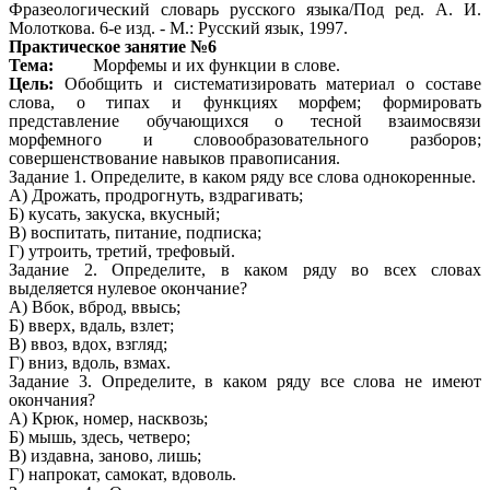
Фразеологический словарь русского языка/Под ред. А. И.
Молоткова. 6-е изд. - М.: Русский язык, 1997.
Практическое занятие №6
Тема:
Морфемы и их функции в слове.
Цель:
Обобщить и систематизировать материал о составе
слова, о типах и функциях морфем; формировать
представление обучающихся о тесной взаимосвязи
морфемного и словообразовательного разборов;
совершенствование навыков правописания.
Задание 1. Определите, в каком ряду все слова однокоренные.
А) Дрожать, продрогнуть, вздрагивать;
Б) кусать, закуска, вкусный;
В) воспитать, питание, подписка;
Г) утроить, третий, трефовый.
Задание 2. Определите, в каком ряду во всех словах
выделяется нулевое окончание?
А) Вбок, вброд, ввысь;
Б) вверх, вдаль, взлет;
В) ввоз, вдох, взгляд;
Г) вниз, вдоль, взмах.
Задание 3. Определите, в каком ряду все слова не имеют
окончания?
А) Крюк, номер, насквозь;
Б) мышь, здесь, четверо;
В) издавна, заново, лишь;
Г) напрокат, самокат, вдоволь.