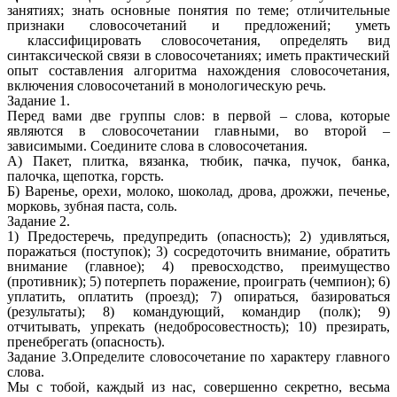
занятиях; знать основные понятия по теме; отличительные
признаки словосочетаний и предложений; уметь
классифицировать словосочетания, определять вид
синтаксической связи в словосочетаниях; иметь практический
опыт составления алгоритма нахождения словосочетания,
включения словосочетаний в монологическую речь.
Задание 1.
Перед вами две группы слов: в первой – слова, которые
являются в словосочетании главными, во второй –
зависимыми. Соедините слова в словосочетания.
А) Пакет, плитка, вязанка, тюбик, пачка, пучок, банка,
палочка, щепотка, горсть.
Б) Варенье, орехи, молоко, шоколад, дрова, дрожжи, печенье,
морковь, зубная паста, соль.
Задание 2.
1) Предостеречь, предупредить (опасность); 2) удивляться,
поражаться (поступок); 3) сосредоточить внимание, обратить
внимание (главное); 4) превосходство, преимущество
(противник); 5) потерпеть поражение, проиграть (чемпион); 6)
уплатить, оплатить (проезд); 7) опираться, базироваться
(результаты); 8) командующий, командир (полк); 9)
отчитывать, упрекать (недобросовестность); 10) презирать,
пренебрегать (опасность).
Задание 3.Определите словосочетание по характеру главного
слова.
Мы с тобой, каждый из нас, совершенно секретно, весьма