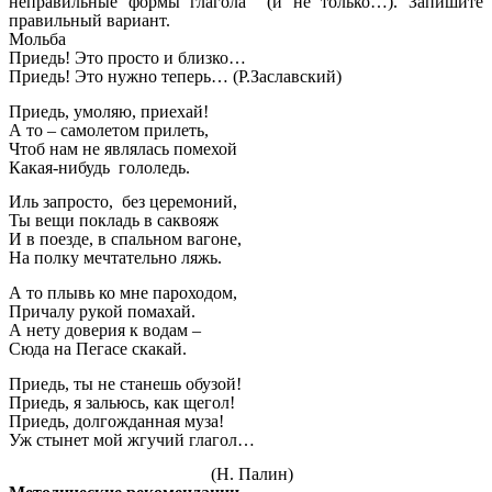
неправильные формы глагола (и не только…). Запишите
правильный вариант.
Мольба
Приедь! Это просто и близко…
Приедь! Это нужно теперь… (Р.Заславский)
Приедь, умоляю, приехай!
А то – самолетом прилеть,
Чтоб нам не являлась помехой
Какая-нибудь гололедь.
Иль запросто, без церемоний,
Ты вещи покладь в саквояж
И в поезде, в спальном вагоне,
На полку мечтательно ляжь.
А то плывь ко мне пароходом,
Причалу рукой помахай.
А нету доверия к водам –
Сюда на Пегасе скакай.
Приедь, ты не станешь обузой!
Приедь, я зальюсь, как щегол!
Приедь, долгожданная муза!
Уж стынет мой жгучий глагол…
(Н. Палин)