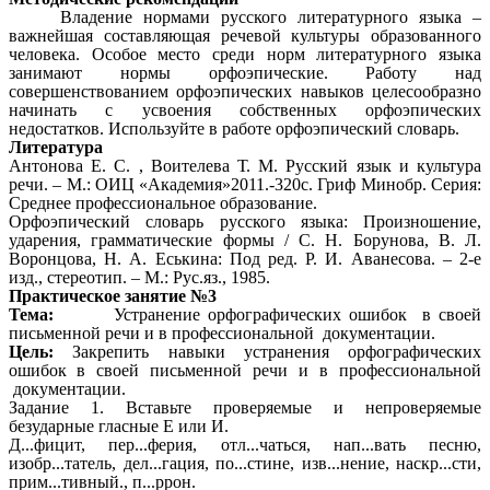
Владение нормами русского литературного языка –
важнейшая составляющая речевой культуры образованного
человека. Особое место среди норм литературного языка
занимают нормы орфоэпические. Работу над
совершенствованием орфоэпических навыков целесообразно
начинать с усвоения собственных орфоэпических
недостатков.
Используйте в работе орфоэпический словарь.
Литература
Антонова Е. С. , Воителева Т. М. Русский язык и культура
речи. – М.: ОИЦ «Академия»2011.-320с. Гриф Минобр. Серия:
Среднее профессиональное образование.
Орфоэпический словарь русского языка: Произношение,
ударения, грамматические формы / С. Н. Борунова, В. Л.
Воронцова, Н. А. Еськина: Под ред. Р. И. Аванесова. – 2-е
изд., стереотип. – М.: Рус.яз., 1985.
Практическое занятие №3
Тема:
Устранение орфографических ошибок в своей
письменной речи и в профессиональной документации.
Цель:
Закрепить навыки устранения орфографических
ошибок
в своей письменной речи и в профессиональной
документации.
Задание 1. Вставьте проверяемые и непроверяемые
безударные гласные Е или И.
Д...фицит, пер...ферия, отл...чаться, нап...вать песню,
изобр...татель, дел...гация, по...стине, изв...нение, наскр...сти,
прим...тивный., п...ррон.