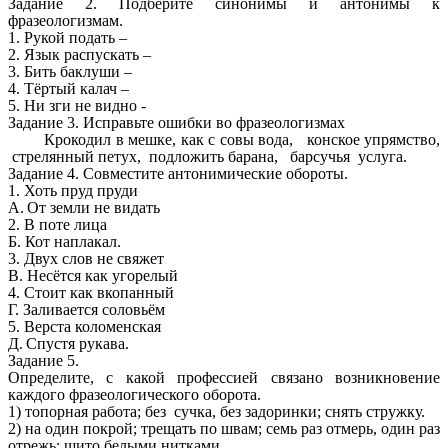
Задание 2. Подберите синонимы и антонимы к
фразеологизмам.
1. Рукой подать –
2. Язык распускать –
3. Бить баклуши –
4. Тёртый калач –
5. Ни зги не видно -
Задание 3. Исправьте ошибки во фразеологизмах
Крокодил в мешке, как с совы вода, конское упрямство,
стрелянный петух, подложить барана, барсучья услуга.
Задание 4. Совместите антонимические обороты.
1. Хоть пруд пруди
А.
От земли не видать
2. В поте лица
Б. Кот наплакал.
3. Двух слов не свяжет
В. Несётся как угорелый
4. Стоит как вкопанный
Г. Заливается соловьём
5. Верста коломенская
Д.
Спустя рукава.
Задание 5.
Определите, с какой профессией связано возникновение
каждого фразеологического оборота.
1) топорная работа; без сучка, без задоринки; снять стружку.
2) на один покрой; трещать по швам; семь раз отмерь, один раз
отрежь; шито белыми нитками.