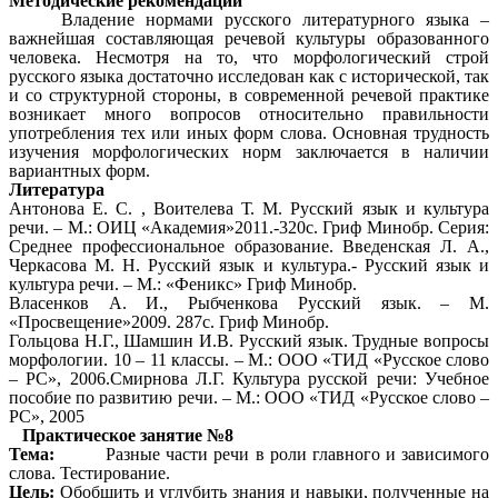
Методические рекомендации
Владение нормами русского литературного языка –
важнейшая составляющая речевой культуры образованного
человека. Несмотря на то, что морфологический строй
русского языка достаточно исследован как с исторической, так
и со структурной стороны, в современной речевой практике
возникает много вопросов относительно правильности
употребления тех или иных форм слова. Основная трудность
изучения морфологических норм заключается в наличии
вариантных форм.
Литература
Антонова Е. С. , Воителева Т. М. Русский язык и культура
речи. – М.: ОИЦ «Академия»2011.-320с. Гриф Минобр. Серия:
Среднее профессиональное образование. Введенская Л. А.,
Черкасова М. Н. Русский язык и культура.- Русский язык и
культура речи. – М.: «Феникс» Гриф Минобр.
Власенков А. И., Рыбченкова Русский язык. – М.
«Просвещение»2009. 287с. Гриф Минобр.
Гольцова Н.Г., Шамшин И.В. Русский язык. Трудные вопросы
морфологии. 10 – 11 классы. – М.: ООО «ТИД «Русское слово
– РС», 2006.Смирнова Л.Г. Культура русской речи: Учебное
пособие по развитию речи. – М.: ООО «ТИД «Русское слово –
РС», 2005
Практическое занятие №8
Тема:
Разные части речи в роли главного и зависимого
слова. Тестирование.
Цель:
Обобщить и углубить знания и навыки, полученные на