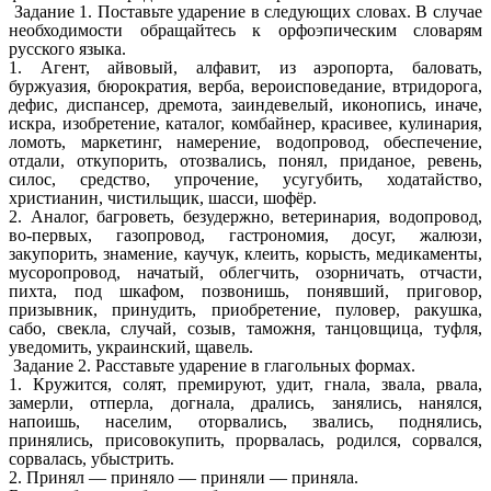
Задание 1. Поставьте ударение в следующих словах. В случае
необходимости обращайтесь к орфоэпическим словарям
русского языка.
1. Агент, айвовый, алфавит, из аэропорта, баловать,
буржуазия, бюрократия, верба, вероисповедание, втридорога,
дефис, диспансер, дремота, заиндевелый, иконопись, иначе,
искра, изобретение, каталог, комбайнер, красивее, кулинария,
ломоть, маркетинг, намерение, водопровод, обеспечение,
отдали, откупорить, отозвались, понял, приданое, ревень,
силос, средство, упрочение, усугубить, ходатайство,
христианин, чистильщик, шасси, шофёр.
2. Аналог, багроветь, безудержно, ветеринария, водопровод,
во-первых, газопровод, гастрономия, досуг, жалюзи,
закупорить, знамение, каучук, клеить, корысть, медикаменты,
мусоропровод, начатый, облегчить, озорничать, отчасти,
пихта, под шкафом, позвонишь, понявший, приговор,
призывник, принудить, приобретение, пуловер, ракушка,
сабо, свекла, случай, созыв, таможня, танцовщица, туфля,
уведомить, украинский, щавель.
Задание 2. Расставьте ударение в глагольных формах.
1. Кружится, солят, премируют, удит, гнала, звала, рвала,
замерли, отперла, догнала, дрались, занялись, нанялся,
напоишь, населим, оторвались, звались, поднялись,
принялись, присовокупить, прорвалась, родился, сорвался,
сорвалась, убыстрить.
2. Принял — приняло — приняли — приняла.