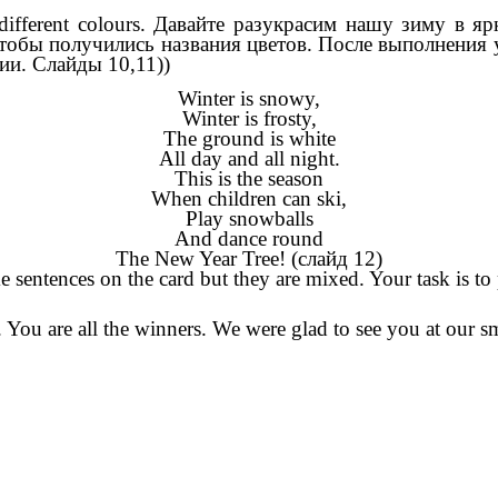
nto different colours. Давайте разукрасим нашу зиму в
чтобы получились названия цветов. После выполнения
ии. Слайды 10,11))
Winter is snowy,
Winter is frosty,
The ground is white
All day and all night.
This is the season
When children can ski,
Play snowballs
And dance round
The New Year Tree! (слайд 12)
 sentences on the card but they are mixed. Your task is to
. You are all the winners. We were glad to see you at our 