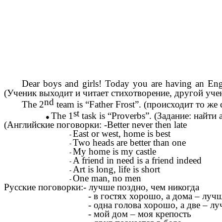
Dear boys and girls! Today you are having an Eng
(Ученик выходит и читает стихотворение, другой уче
nd
The 2
team is “Father Frost”. (происходит то же 
st
The 1
task is “Proverbs”. (Задание: найт
(Английские поговорки: -Better never then late
East or west, home is best
Two heads are better than one
My home is my castle
A friend in need is a friend indeed
Art is long, life is short
One man, no men
Русские поговорки:- лучше поздно, чем никогда
- в гостях хорошо, а дома – лучш
- одна голова хорошо, а две – лу
- мой дом – моя крепость