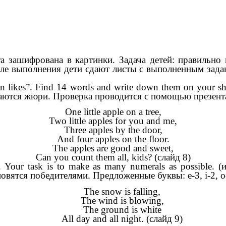
кста зашифрована в картинки. Задача детей: правильн
сле выполнения дети сдают листы с выполненным зад
ohn likes”. Find 14 words and write down them on your 
аются жюри. Проверка проводится с помощью презента
One little apple on a tree,
Two little apples for you and me,
Three apples by the door,
And four apples on the floor.
The apples are good and sweet,
Can you count them all, kids? (слайд 8)
ers. Your task is to make as many numerals as possibl
ятся победителями. Предложенные буквы: e-3, i-2, o-2, u-
The snow is falling,
The wind is blowing,
The ground is white
All day and all night. (слайд 9)