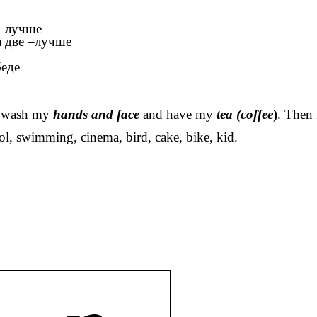
– лучше
а две –лучше
беде
I wash my
hands and face
and have my
tea (coffee
)
. Then 
ol, swimming, cinema, bird, cake, bike, kid.