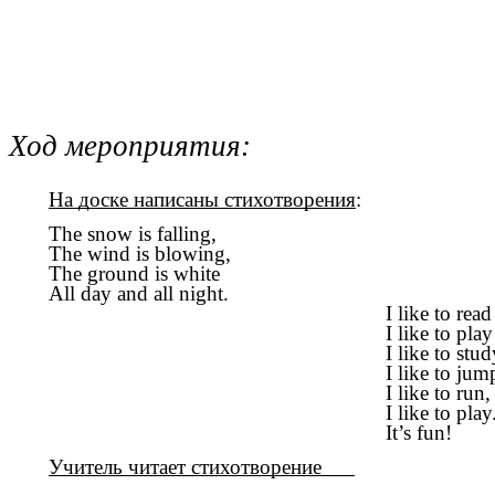
Ход мероприятия:
На доске написаны стихотворения
:
The snow is falling,
The wind is blowing,
The ground is white
All day and all night.
I like to read
I like to play
I like to study every
I like to jump
I like to run,
I like to play
It’s fun!
Учитель читает стихотворение