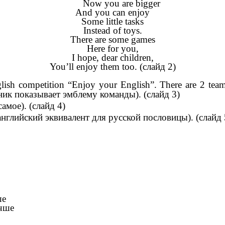
Now you are bigger
And you can enjoy
Some little tasks
Instead of toys.
There are some games
Here for you,
I hope, dear children,
You’ll enjoy them too. (слайд 2)
lish competition “Enjoy your English”. There are 2 tea
ник показывает эмблему команды). (слайд 3)
самое). (слайд 4)
и английский эквивалент для русской пословицы). (слайд 
е
чше