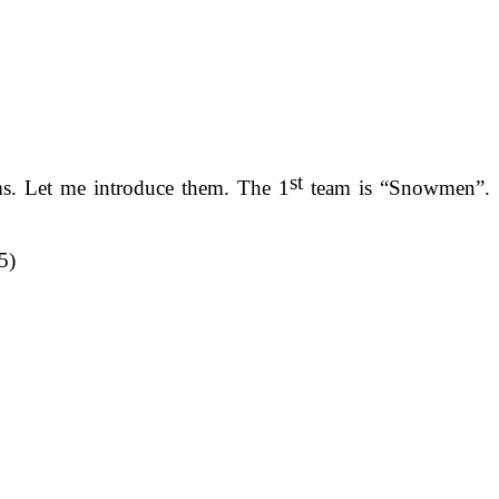
st
ms. Let me introduce them. The 1
team is “Snowmen”.
5)