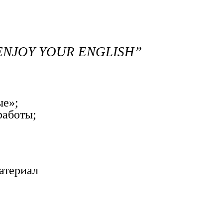
 “ENJOY YOUR ENGLISH”
ые»;
работы;
атериал