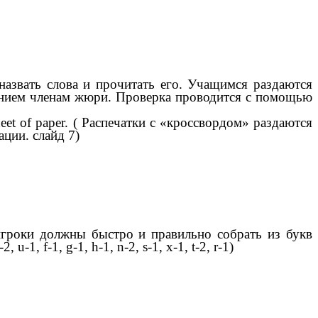
о назвать слова и прочитать его. Учащимся раздаются
анием членам жюри. Проверка проводится с помощью
sheet of paper. ( Распечатки с «кроссвордом» раздаются
ции. слайд 7)
e. (игроки должны быстро и правильно собрать из букв
1, f-1, g-1, h-1, n-2, s-1, x-1, t-2, r-1)