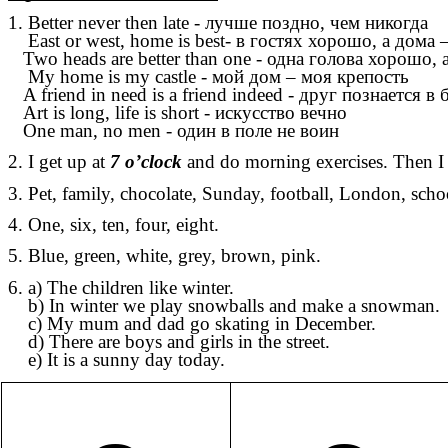
1. Better never then late - лучше поздно, чем никогда
East or west, home is best- в гостях хорошо, а дома 
Two heads are better than one - одна голова хорошо, 
My home is my castle - мой дом – моя крепость
A friend in need is a friend indeed - друг познается в 
Art is long, life is short - искусство вечно
One man, no men - один в поле не воин
2. I get up at
7 o’clock
and do morning exercises. Then 
3. Pet, family, chocolate, Sunday, football, London, scho
4. One, six, ten, four, eight.
5. Blue, green, white, grey, brown, pink.
6. a) The children like winter.
b) In winter we play snowballs and make a snowman.
c) My mum and dad go skating in December.
d) There are boys and girls in the street.
e) It is a sunny day today.