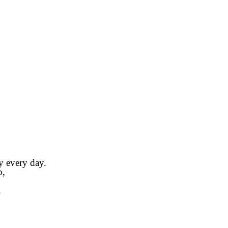
 day.
,
.