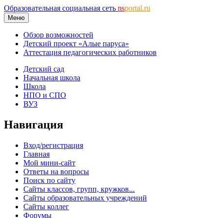
Образовательная социальная сеть
ns
portal.ru
Меню
Обзор возможностей
Детский проект «Алые паруса»
Аттестация педагогических работников
Детский сад
Начальная школа
Школа
НПО и СПО
ВУЗ
Навигация
Вход/регистрация
Главная
Мой мини-сайт
Ответы на вопросы
Поиск по сайту
Сайты классов, групп, кружков...
Сайты образовательных учреждений
Сайты коллег
Форумы