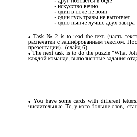
- друг познается в беде
- искусство вечно
- один в поле не воин
- один гусь травы не вытопчет
- одно нынче лучше двух завтра
Task № 2 is to read the text. (часть те
распечатки с зашифрованным текстом. По
презентации). (слайд 6)
The next task is to do the puzzle “What J
каждой команде, выполненные задания отд
You have some cards with different lett
числительные. Те, у кого больше слов, станов