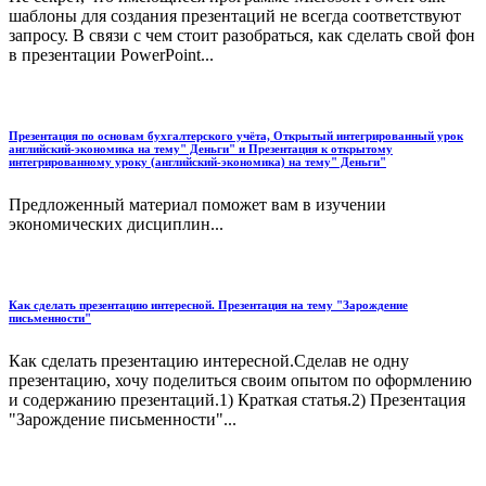
шаблоны для создания презентаций не всегда соответствуют
запросу. В связи с чем стоит разобраться, как сделать свой фон
в презентации PowerPoint...
Презентация по основам бухгалтерского учёта, Открытый интегрированный урок
английский-экономика на тему" Деньги" и Презентация к открытому
интегрированному уроку (английский-экономика) на тему" Деньги"
Предложенный материал поможет вам в изучении
экономических дисциплин...
Как сделать презентацию интересной. Презентация на тему "Зарождение
письменности"
Как сделать презентацию интересной.Сделав не одну
презентацию, хочу поделиться своим опытом по оформлению
и содержанию презентаций.1) Краткая статья.2) Презентация
"Зарождение письменности"...