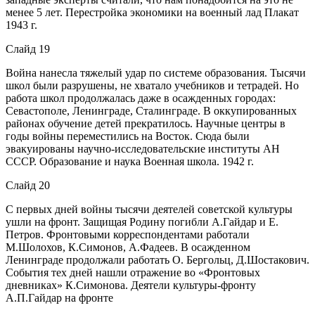
менее 5 лет. Перестройка экономики на военный лад Плакат
1943 г.
Слайд 19
Война нанесла тяжелый удар по системе образования. Тысячи
школ были разрушены, не хватало учебников и тетрадей. Но
работа школ продолжалась даже в осажденных городах:
Севастополе, Ленинграде, Сталинграде. В оккупированных
районах обучение детей прекратилось. Научные центры в
годы войны переместились на Восток. Сюда были
эвакуированы научно-исследовательские институты АН
СССР. Образование и наука Военная школа. 1942 г.
Слайд 20
С первых дней войны тысячи деятелей советской культуры
ушли на фронт. Защищая Родину погибли А.Гайдар и Е.
Петров. Фронтовыми корреспондентами работали
М.Шолохов, К.Симонов, А.Фадеев. В осажденном
Ленинграде продолжали работать О. Бергольц, Д.Шостакович.
События тех дней нашли отражение во «Фронтовых
дневниках» К.Симонова. Деятели культуры-фронту
А.П.Гайдар на фронте