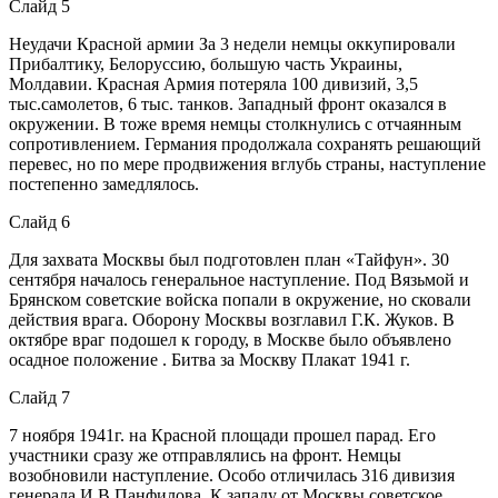
Слайд 5
Неудачи Красной армии За 3 недели немцы оккупировали
Прибалтику, Белоруссию, большую часть Украины,
Молдавии. Красная Армия потеряла 100 дивизий, 3,5
тыс.самолетов, 6 тыс. танков. Западный фронт оказался в
окружении. В тоже время немцы столкнулись с отчаянным
сопротивлением. Германия продолжала сохранять решающий
перевес, но по мере продвижения вглубь страны, наступление
постепенно замедлялось.
Слайд 6
Для захвата Москвы был подготовлен план «Тайфун». 30
сентября началось генеральное наступление. Под Вязьмой и
Брянском советские войска попали в окружение, но сковали
действия врага. Оборону Москвы возглавил Г.К. Жуков. В
октябре враг подошел к городу, в Москве было объявлено
осадное положение . Битва за Москву Плакат 1941 г.
Слайд 7
7 ноября 1941г. на Красной площади прошел парад. Его
участники сразу же отправлялись на фронт. Немцы
возобновили наступление. Особо отличилась 316 дивизия
генерала И.В.Панфилова. К западу от Москвы советское