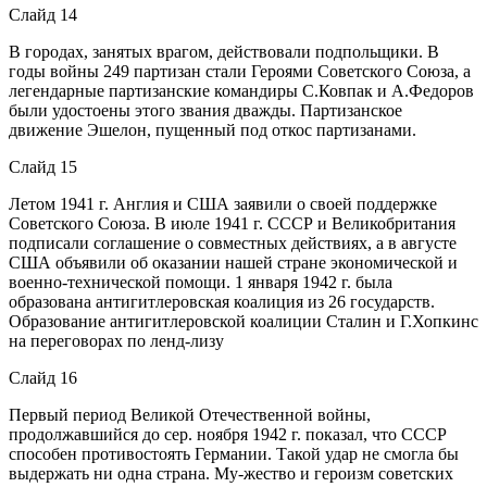
Слайд 14
В городах, занятых врагом, действовали подпольщики. В
годы войны 249 партизан стали Героями Советского Союза, а
легендарные партизанские командиры С.Ковпак и А.Федоров
были удостоены этого звания дважды. Партизанское
движение Эшелон, пущенный под откос партизанами.
Слайд 15
Летом 1941 г. Англия и США заявили о своей поддержке
Советского Союза. В июле 1941 г. СССР и Великобритания
подписали соглашение о совместных действиях, а в августе
США объявили об оказании нашей стране экономической и
военно-технической помощи. 1 января 1942 г. была
образована антигитлеровская коалиция из 26 государств.
Образование антигитлеровской коалиции Сталин и Г.Хопкинс
на переговорах по ленд-лизу
Слайд 16
Первый период Великой Отечественной войны,
продолжавшийся до сер. ноября 1942 г. показал, что СССР
способен противостоять Германии. Такой удар не смогла бы
выдержать ни одна страна. Му-жество и героизм советских