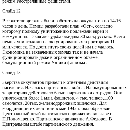
режим Расстрелянные фашистами.
Слайд 12
Все жители должны были работать на оккупантов по 14-16
часов в день. Немцы разработали план «Ост», согласно
которому полному уничтожению подлежали евреи и
коммунисты. Такая же судьба ожидала 30 млн.русских. Всего
немцы уничтожили на оккупированных территориях 11
млн.человек. Но достигнуть своих целей им не удалось.
Экономика на захваченных землях так и не начала
функционировать даже в ограниченном объеме.
Оккупационный режим Узники фашизма .
Слайд 13
Зверства оккупантов привели к ответным действиям
населения. Началась партизанская война. На оккупированных
территориях действовало 6 тыс. партизанских отрядов. Они
уничтожили более 1 млн. фашистов, 4 тыс. танков,1100
самолетов, 20тыс. железнодорожных эшелонов. Для
координации их действий в мае 1942 г. был образован
Центральный штаб партизанского движения во главе с
П.Пономаренко. Партизанское движение А.Федоров В
Центральном штабе партизанского движения.