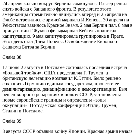
24 апреля кольцо вокруг Берлина сомкнулось. Гитлер решил
снять войска с Западного фронта. В результате этого
американцы стремительно двинулись вперед и 25 апреля на
Эльбе встретились с армией маршала И.Конева. 30 апреля на
Рейхстагом взвилось Красное Знамя. 2 мая Берлин пал. 8 мая в
присутствии Г.Жукова фельдмаршал Кейтель подписал
капитуляцию. 9 мая капитулировала группировка в Праге.
Этот день стал Днем Победы. Освобождение Европы от
фашизма Битва за Берлин
Слайд 38
17 июля-2 августа в Потсдаме состоялась последняя встреча
«Большой тройки». США представлял Г. Трумен, а
британскую делегацию возглавил К.Эттли. Было решено
сохранить Германию единым государством, провести ее
демилитаризацию, денацификацию и демократизацию. Был
решен вопрос о репарациях в пользу СССР, установлены
новые европейские границы и определены «зоны
оккупации». Потсдамская конференция Эттли, Трумен,
Сталин в Потсдаме.
Слайд 39
8 августа СССР объявил войну Японии. Красная армия начала