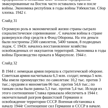
эвакуированные на Восток часто оставались там и после
войны. Экономика республик в годы войны Узбекистан. Сбор
хлопка. 1942 г.
Слайд 31
Огромную роль в экономической жизни страны сыграло
социалистическое соревнование . С началом войны в стране
развернулся сбор средств в Фонд Обороны. На эти деньги
были построены 2500 самолетов, 5400 танков, 8 подводных
лодок. С 1943г. началось восстановление хозяйства
освобожденных от оккупантов территорий. Экономика в годы
войны Производство проката в Мариуполе. 1944 г.
Слайд 32
В 1944 г. немецкая армия перешла к стратегической обороне.
Советская армия насчитывала 6,3 млн. солдат; немцы-5 млн.
Мы имели преимущество: по самолетам: 10,2 тыс. против 3
тыс.; орудиям и минометам-96 тыс. против 54,6 тыс.; по
танкам силы были равны-5,3 тыс. против 5,4 тыс. Исходя из
этого соотношения Ставка приказала обеспечить в 1944 г.
окончательный разгром фашистской Германии и
освобождение территории СССР. Военная обстановка к
началу 1944г Соотношение сил Германии и СССР в начале.