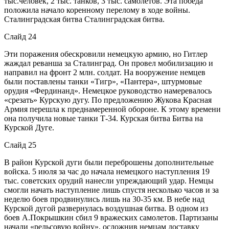
тыс.человек, 2 тыс. танков, 3 тыс. самолетов. Эта победа
положила начало коренному перелому в ходе войны.
Сталинградская битва Сталинградская битва.
Слайд 24
Эти поражения обескровили немецкую армию, но Гитлер
жаждал реванша за Сталинград. Он провел мобилизацию и
направил на фронт 2 млн. солдат. На вооружение немцев
были поставлены танки «Тигр», «Пантера», штурмовые
орудия «Фердинанд». Немецкое руководство намеревалось
«срезать» Курскую дугу. По предложению Жукова Красная
Армия перешла к преднамеренной обороне. К этому времени
она получила новые танки Т-34. Курская битва Битва на
Курской Дуге.
Слайд 25
В район Курской дуги были переброшены дополнительные
войска. 5 июля за час до начала немецкого наступления 19
тыс. советских орудий нанесли упреждающий удар. Немцы
смогли начать наступление лишь спустя несколько часов и за
неделю боев продвинулись лишь на 30-35 км. В небе над
Курской дугой развернулась воздушная битва. В одном из
боев А.Покрышкин сбил 9 вражеских самолетов. Партизаны
начали «рельсовую войну», осложнив немцам доставку