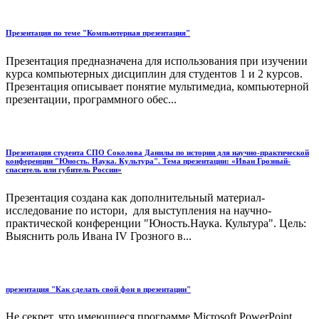
Презентация по теме "Компьютерная презентация"
Презентация предназначена для использования при изучении
курса компьютерных дисциплин для студентов 1 и 2 курсов.
Презентация описывает понятие мультимедиа, компьютерной
презентации, программного обес...
Презентация студента СПО Соколова Данилы по истории для научно-практической
конференции "Юность. Наука. Культура". Тема презентации: «Иван Грозный-
спаситель или губитель России»
Презентация создана как дополнительный материал-
исследование по истори, для выступления на научно-
практической конференции "Юность.Наука. Культура". Цель:
Выяснить роль Ивана IV Грозного в...
презентация "Как сделать свой фон в презентации"
Не секрет, что имеющиеся программе Microsoft PowerPoint