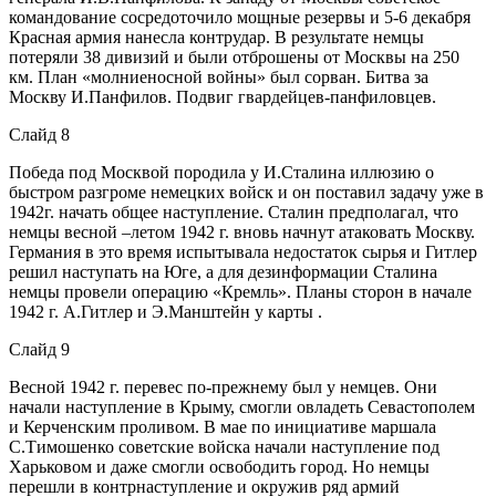
командование сосредоточило мощные резервы и 5-6 декабря
Красная армия нанесла контрудар. В результате немцы
потеряли 38 дивизий и были отброшены от Москвы на 250
км. План «молниеносной войны» был сорван. Битва за
Москву И.Панфилов. Подвиг гвардейцев-панфиловцев.
Слайд 8
Победа под Москвой породила у И.Сталина иллюзию о
быстром разгроме немецких войск и он поставил задачу уже в
1942г. начать общее наступление. Сталин предполагал, что
немцы весной –летом 1942 г. вновь начнут атаковать Москву.
Германия в это время испытывала недостаток сырья и Гитлер
решил наступать на Юге, а для дезинформации Сталина
немцы провели операцию «Кремль». Планы сторон в начале
1942 г. А.Гитлер и Э.Манштейн у карты .
Слайд 9
Весной 1942 г. перевес по-прежнему был у немцев. Они
начали наступление в Крыму, смогли овладеть Севастополем
и Керченским проливом. В мае по инициативе маршала
С.Тимошенко советские войска начали наступление под
Харьковом и даже смогли освободить город. Но немцы
перешли в контрнаступление и окружив ряд армий