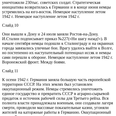
уничтожили 230тыс. советских солдат. Стратегическая
инициатива возвратилась к Германии и в конце июня немцы
устремились на юго-восток. Немецкое наступление летом
1942 г. Немецкое наступление летом 1942 г.
Слайд 10
Они вышли к Дону и 24 июля заняли Ростов-на-Дону.
И.Сталин подписывает приказ №227(«Ни шагу назад!»). В
начале сентября немцы подошли к Сталинграду и на окраинах
города завязались уличные бои. Врагу удалось выйти к Волге,
но постепенно их наступательный потенциал иссяк и немцы
сами перешли к обороне. Немецкое наступление летом 1942 г.
Воронежский фронт. Между боями.
Слайд 11
К осени 1942 г. Германия заняла большую часть европейской
территории СССР. На этих землях был установлен
оккупационный режим. Немцы стремились уничтожить
единое государство и превратить СССР в аграрно-сырьевой
придаток и источник рабочей силы для Третьего рейха. Вся
полнота власти принадлежала военным, они создавали лагеря
смерти, проводили массовые показательные казни, угоняли
жителей на каторжные работы в Германию. Оккупационный