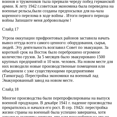
воинов и тружеников тыла прервали череду побед германской
армии. К лету 1942 г.советская экономика была переведена на
военные рельсы,были созданы предпосылки для на-чала
коренного перелома в ходе войны . Итоги первого периода
войны Запишите меня добровольцем !
Слайд 17
Угроза оккупации прифронтовых районов заставила начать
вывоз оттуда всего самого ценного: оборудования, сырья,
людей. Эту деятельность возглавил Совет по эвакуации. За
короткий срок на Восток было переброшено огромное
количество грузов. За 5 месяцев было эвакуировано 1500
крупных предприятий и 10 млн. человек. На новом месте для
них возводили новые производственные помещения или
объединяли с уже существующими предприятиями
(Танкоград). Перестройка экономики на военный лад
Эвакуированный завод на новом месте.
Слайд 18
Многие производства были перепрофилированы на выпуск
военной продукции. В декабре 1941 г. падение производства
прекратилось и начался его рост. В сер. 1942г. перестройка
жизни страны на военный была успешно завершена, хотя
западные эксперты считали, что нам понадобится на это не