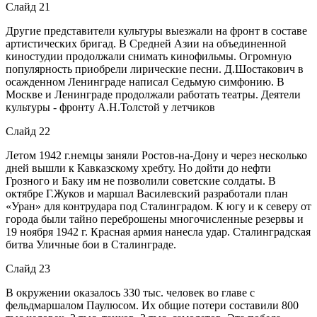
Слайд 21
Другие представители культуры выезжали на фронт в составе
артистических бригад. В Средней Азии на объединенной
киностудии продолжали снимать кинофильмы. Огромную
популярность приобрели лирические песни. Д.Шостакович в
осажденном Ленинграде написал Седьмую симфонию. В
Москве и Ленинграде продолжали работать театры. Деятели
культуры - фронту А.Н.Толстой у летчиков
Слайд 22
Летом 1942 г.немцы заняли Ростов-на-Дону и через несколько
дней вышли к Кавказскому хребту. Но дойти до нефти
Грозного и Баку им не позволили советские солдаты. В
октябре Г.Жуков и маршал Василевский разработали план
«Уран» для контрудара под Сталинградом. К югу и к северу от
города были тайно переброшены многочисленные резервы и
19 ноября 1942 г. Красная армия нанесла удар. Сталинградская
битва Уличные бои в Сталинграде.
Слайд 23
В окружении оказалось 330 тыс. человек во главе с
фельдмаршалом Паулюсом. Их общие потери составили 800