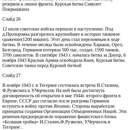
резервов к линии фронта. Курская битва Самолет
Покрышкина
Слайд 26
12 июля советские войска перешли в наступление. Под
д.Прохоровка разгорелось крупнейшее в истории танковое
сражение(1200 машин). Этот день стал переломным в ходе
битвы. В течение месяца были освобождены Харьков, Орел,
Белгород. Германия потеряла 500 тыс. солдат, 1500 танков,
3700 самолетов. В сентябре 1943 г. началась битва за Днепр, 6
ноября 1943 Красная Армия освободила Киев. Курская битва
Советские танки перед Курской битвой
Слайд 27
В ноябре 1943 г. в Тегеране состоялась встреча И.Сталина,
Ф.Рузвельта и У.Черчилля. На ней была достигнута
договоренность об открытии в мае 1944г. второго фронта в
Европе. СССР дал согласие после разгрома Германии
вступить в войну против Японии. Стороны выработали
принципы создания Организации Объединенных Наций. Эти
решения предопределили поражение фашистского блока.
«Большая тройка» И.Сталин,Ф.Рузвельт, У.Черчилль в
Тегеране .