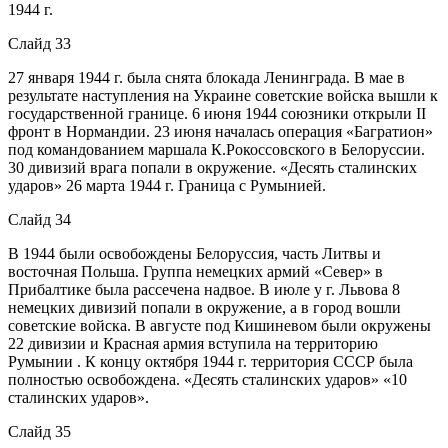
1944 г.
Слайд 33
27 января 1944 г. была снята блокада Ленинграда. В мае в
результате наступления на Украине советские войска вышли к
государственной границе. 6 июня 1944 союзники открыли II
фронт в Нормандии. 23 июня началась операция «Багратион»
под командованием маршала К.Рокоссовского в Белоруссии.
30 дивизий врага попали в окружение. «Десять сталинских
ударов» 26 марта 1944 г. Граница с Румынией.
Слайд 34
В 1944 были освобождены Белоруссия, часть Литвы и
восточная Польша. Группа немецких армий «Север» в
Прибалтике была рассечена надвое. В июле у г. Львова 8
немецких дивизий попали в окружение, а в город вошли
советские войска. В августе под Кишиневом были окружены
22 дивизии и Красная армия вступила на территорию
Румынии . К концу октября 1944 г. территория СССР была
полностью освобождена. «Десять сталинских ударов» «10
сталинских ударов».
Слайд 35