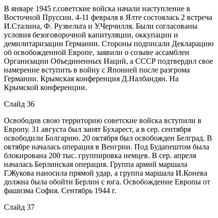
В январе 1945 г.советские войска начали наступление в
Восточной Пруссии. 4-11 февраля в Ялте состоялась 2 встреча
И.Сталина, Ф. Рузвельта и У.Черчилля. Были согласованы
условия безоговорочной капитуляции, оккупации и
демилитаризации Германии. Стороны подписали Декларацию
об освобожденной Европе, заявили о созыве ассамблеи
Организации Объединенных Наций, а СССР подтвердил свое
намерение вступить в войну с Японией после разгрома
Германии. Крымская конференция Д.Налбандян. На
Крымской конференции.
Слайд 36
Освободив свою территорию советские войска вступили в
Европу. 31 августа был занят Бухарест, а в сер. сентября
освободили Болгарию. 20 октября был освобожден Белград. В
октябре началась операция в Венгрии. Под Будапештом была
блокирована 200 тыс. группировка немцев. В сер. апреля
началась Берлинская операция. Группа армий маршала
Г.Жукова наносила прямой удар, а группа маршала И.Конева
должна была обойти Берлин с юга. Освобождение Европы от
фашизма София. Сентябрь 1944 г.
Слайд 37