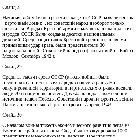
Слайд 28
Начиная войну Гитлер рассчитывал, что СССР развалится как
«карточный домик», но советский народ наоборот только
сплотился. В рядах Красной армии сражались посланцы всех
народов СССР. Были созданы десятки национальных
дивизий. Среди защитников Брестской крепости, первыми
принявшими удар врага, были представители 30
национальностей . Советский народ на фронтах войны Бой за
Моздок. Сентябрь 1942 г.
Слайд 29
Среди 11 тысяч героев СССР (в годы войны),были
представители почти всех народов нашей страны. На
оккупированной территории в партизанских отрядах воевали
люди 70-и национальностей. Дружба народов - важнейший
источник нашей Победы. Советский народ на фронтах войны
Партизанский отряд в Приднестровье. Апрель 1943 г.
Слайд 30
С началом войны тяжесть экономического развития легла на
Восточные районы страны. Сюда были эвакуированы 1000
предприятий и несколько млн. человек. Предприятия