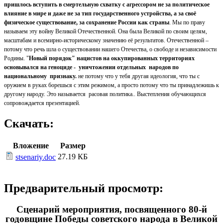
пришлось вступить в смертельную схватку с агрессором не за политическое
влияние в мире и даже не за тип государственного устройства, а за своё
физическое существование, за сохранение России как страны
. Мы по праву
называем эту войну Великой Отечественной. Она была Великой по своим целям,
масштабам и всемирно-историческому значению её результатов. Отечественной –
потому что речь шла о существовании нашего Отечества, о свободе и независимости
Родины. "
Новый порядок" нацистов на оккупированных территориях
основывался на геноциде - уничтожении отдельных народов по
национальному признаку.
не потому что у тебя другая идеология, что ты с
оружием в руках борешься с этим режимом, а просто потому что ты принадлежишь к
другому народу. Это называется расовая политика.. Выстепления обучающихся
сопровождается презентацией.
Скачать:
Вложение
Размер
27.19 КБ
stsenariy.doc
Предварительный просмотр:
Сценарий мероприятия, посвященного 80-й
годовщине Победы советского народа в Великой