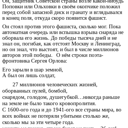
Он, защитник Советской страны возле какой-нибудь
Поповки или Ольховки в своём окопчике положил
перед собой запасной диск и гранату и вглядывался
в конец поля, откуда скоро появится фашист.
Он стоял против этого фашиста, сколько мог. Пока
автоматная очередь или вспышка взрыва снаряда не
оборвала его жизнь. До победы тысяча дней и не
знал он, погибая, как отстоят Москву и Ленинград,
но он знал, что выстоят, и был в числе миллионов
авторов этой победы.
О нём строки поэта-
фронтовика Сергея Орлова:
Его зарыли в шар земной,
А был он лишь солдат,
27 миллионов человеческих жизней,
оборванных пулей, бомбой,
снарядом, голодом, душегубкой…никогда раньше
на земле не было такого кровопролития.
С 1600-ого года и до 1941-ого все страны мира, во
всех войнах не потеряли убитыми столько же,
сколько мы за эти четыре года.