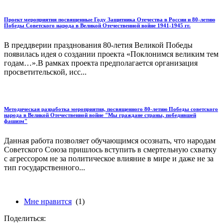
Проект мероприятия посвященные Году Защитника Отечества в России и 80-летию
Победы Советского народа в Великой Отечественной войне 1941-1945 гг.
В преддверии празднования 80-летия Великой Победы
появилась идея о создании проекта «Поклонимся великим тем
годам…».В рамках проекта предполагается организация
просветительской, исс...
Методическая разработка мероприятия, посвященного 80-летию Победы советского
народа в Великой Отечественной войне "Мы граждане страны, победившей
фашизм"
Данная работа позволяет обучающимся осознать, что народам
Советского Союза пришлось вступить в смертельную схватку
с агрессором не за политическое влияние в мире и даже не за
тип государственного...
Мне нравится
(1)
Поделиться: