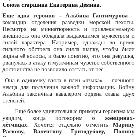
Союза старшина Екатерина Дёмина
.
Еще одна героиня – Альбина Гантимурова
–
командир отделения разведки морской пехоты.
Несмотря на миниатюрность и привлекательную
внешность она обладала выдающимся мужеством и
силой характера. Например, однажды во время
сильного обстрела она сняла шапку, чтобы были
видны её волосы, и было понятно, что она девушка,
рванулась в атаку и мужчинам чувство собственного
достоинства не позволило отстать от неё.
Она в одиночку взяла в плен «языка» - пленного
немца для получения важной информации. Войну
Альбина закончила кавалером ордена славы двух
степеней.
Ещё более удивительные примеры героизма мы
увидим, когда поговорим
о женщинах-
лётчицах.
Хочется отдельно отметить
Марину
Раскову, Валентину Гризодубову, Полину