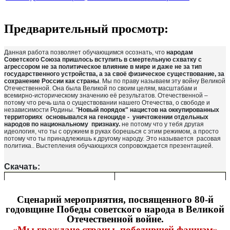
Предварительный просмотр:
Данная работа позволяет обучающимся осознать, что
народам
Советского Союза пришлось вступить в смертельную схватку с
агрессором не за политическое влияние в мире и даже не за тип
государственного устройства, а за своё физическое существование, за
сохранение России как страны
. Мы по праву называем эту войну Великой
Отечественной. Она была Великой по своим целям, масштабам и
всемирно-историческому значению её результатов. Отечественной –
потому что речь шла о существовании нашего Отечества, о свободе и
независимости Родины. "
Новый порядок" нацистов на оккупированных
территориях основывался на геноциде - уничтожении отдельных
народов по национальному признаку.
не потому что у тебя другая
идеология, что ты с оружием в руках борешься с этим режимом, а просто
потому что ты принадлежишь к другому народу. Это называется расовая
политика.. Выстепления обучающихся сопровождается презентацией.
Скачать:
Сценарий мероприятия, посвященного 80-й
годовщине Победы советского народа в Великой
Отечественной войне.
«Мы граждане страны, победившей фашизм»