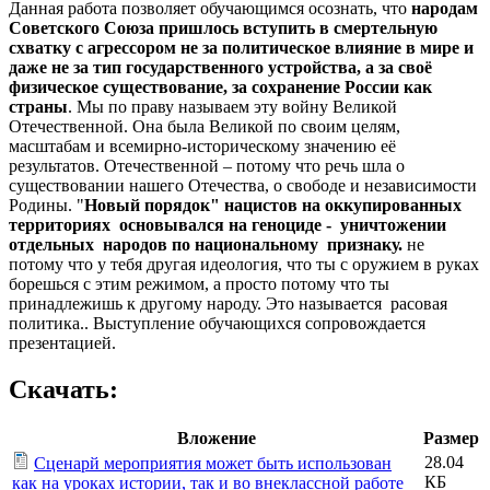
Данная работа позволяет обучающимся осознать, что
народам
Советского Союза пришлось вступить в смертельную
схватку с агрессором не за политическое влияние в мире и
даже не за тип государственного устройства, а за своё
физическое существование, за сохранение России как
страны
. Мы по праву называем эту войну Великой
Отечественной. Она была Великой по своим целям,
масштабам и всемирно-историческому значению её
результатов. Отечественной – потому что речь шла о
существовании нашего Отечества, о свободе и независимости
Родины. "
Новый порядок" нацистов на оккупированных
территориях основывался на геноциде - уничтожении
отдельных народов по национальному признаку.
не
потому что у тебя другая идеология, что ты с оружием в руках
борешься с этим режимом, а просто потому что ты
принадлежишь к другому народу. Это называется расовая
политика.. Выступление обучающихся сопровождается
презентацией.
Скачать:
Вложение
Размер
28.04
Сценарй мероприятия может быть использован
КБ
как на уроках истории, так и во внеклассной работе