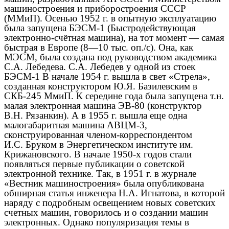
машиностроения и приборостроения СССР
(ММиП). Осенью 1952 г. в опытную эксплуатацию
была запущена БЭСМ-1 (Быстродействующая
электронно-счётная машина), на тот момент — самая
быстрая в Европе (8—10 тыс. оп./с). Она, как
МЭСМ, была создана под руководством академика
С.А. Лебедева. С.А. Лебедев у одной из стоек
БЭСМ-1 В начале 1954 г. вышла в свет «Стрела»,
созданная конструктором Ю.Я. Базилевским в
СКБ-245 МмиП. К середине года была запущена т.н.
малая электронная машина ЭВ-80 (конструктор
В.Н. Рязанкин). А в 1955 г. вышла еще одна
малогабаритная машина АВЦМ-3,
сконструированная членом-корреспондентом
И.С. Бруком в Энергетическом институте им.
Крижановского. В начале 1950-х годов стали
появляться первые публикации о советской
электронной технике. Так, в 1951 г. в журнале
«Вестник машиностроения» была опубликована
обширная статья инженера Н.А. Игнатова, в которой
наряду с подробным освещением новых советских
счетных машин, говорилось и о создании машин
электронных. Однако популяризация темы в