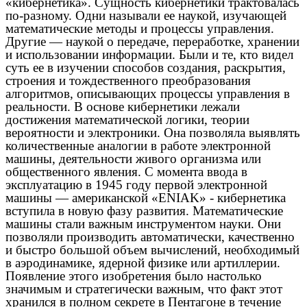
«кибернетика». Сущность кибернетики трактовалась
по-разному. Одни называли ее наукой, изучающей
математические методы и процессы управления.
Другие — наукой о передаче, переработке, хранении
и использовании информации. Были и те, кто видел
суть ее в изучении способов создания, раскрытия,
строения и тождественного преобразования
алгоритмов, описывающих процессы управления в
реальности. В основе кибернетики лежали
достижения математической логики, теории
вероятности и электроники. Она позволяла выявлять
количественные аналогии в работе электронной
машины, деятельности живого организма или
общественного явления. С момента ввода в
эксплуатацию в 1945 году первой электронной
машины — американской «ENIAK» - кибернетика
вступила в новую фазу развития. Математические
машины стали важным инструментом науки. Они
позволяли производить автоматически, качественно
и быстро большой объем вычислений, необходимый
в аэродинамике, ядерной физике или артиллерии.
Появление этого изобретения было настолько
значимым и стратегически важным, что факт этот
хранился в полном секрете в Пентагоне в течение