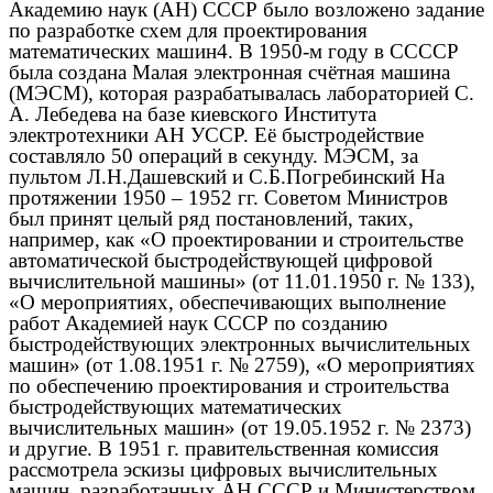
Академию наук (АН) СССР было возложено задание
по разработке схем для проектирования
математических машин4. В 1950-м году в ССССР
была создана Малая электронная счётная машина
(МЭСМ), которая разрабатывалась лабораторией С.
А. Лебедева на базе киевского Института
электротехники АН УССР. Её быстродействие
составляло 50 операций в секунду. МЭСМ, за
пультом Л.Н.Дашевский и С.Б.Погребинский На
протяжении 1950 – 1952 гг. Советом Министров
был принят целый ряд постановлений, таких,
например, как «О проектировании и строительстве
автоматической быстродействующей цифровой
вычислительной машины» (от 11.01.1950 г. № 133),
«О мероприятиях, обеспечивающих выполнение
работ Академией наук СССР по созданию
быстродействующих электронных вычислительных
машин» (от 1.08.1951 г. № 2759), «О мероприятиях
по обеспечению проектирования и строительства
быстродействующих математических
вычислительных машин» (от 19.05.1952 г. № 2373)
и другие. В 1951 г. правительственная комиссия
рассмотрела эскизы цифровых вычислительных
машин, разработанных АН СССР и Министерством