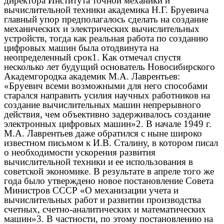
директора Института точной механики и
вычислительной техники академика Н.Г. Бруевича
главный упор предполагалось сделать на создание
механических и электрических вычислительных
устройств, тогда как реальная работа по созданию
цифровых машин была отодвинута на
неопределенный срок1. Как отмечал спустя
несколько лет будущий основатель Новосибирского
Академгородка академик М.А. Лаврентьев:
«Бруевич всеми возможными для него способами
старался направить усилия научных работников на
создание вычислительных машин непрерывного
действия, чем объективно задерживалось создание
электронных цифровых машин»2. В начале 1949 г.
М.А. Лаврентьев даже обратился с ныне широко
известном письмом к И.В. Сталину, в котором писал
о необходимости ускорения развития
вычислительной техники и ее использования в
советской экономике. В результате в апреле того же
года было утверждено новое постановление Совета
Министров СССР «О механизации учета и
вычислительных работ и развитии производства
счетных, счетно-аналитических и математических
машин»3. В частности, по этому постановлению на