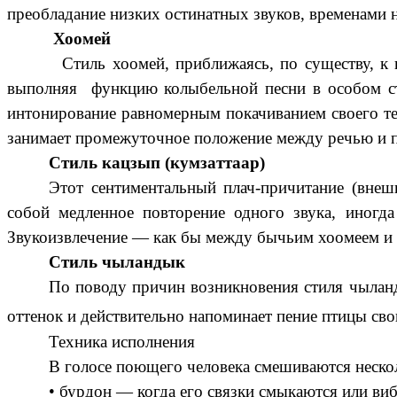
преобладание низких остинатных звуков, временами 
Хоомей
Стиль хоомей, приближаясь, по существу, к 
выполняя функцию колыбельной песни в особом ст
интонирование равномерным покачиванием своего тел
занимает промежуточное положение между речью и пен
Стиль кацзып (кумзаттаар)
Этот сентиментальный плач-причитание (внеш
собой медленное повторение одного звука, иногда
Звукоизвлечение — как бы между бычьим хоомеем и 
Стиль чыландык
По поводу причин возникновения стиля чылан
оттенок и действительно напоминает пение птицы св
Техника исполнения
В голосе поющего человека смешиваются нескол
• бурдон — когда его связки смыкаются или ви