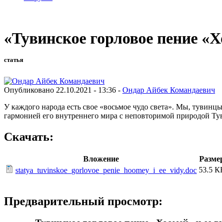
«Тувинское горловое пение «Х
статья
Опубликовано 22.10.2021 - 13:36 -
Ондар Айбек Командаевич
У каждого народа есть свое «восьмое чудо света». Мы, тувинц
гармонией его внутреннего мира с неповторимой природой Ту
Скачать:
Вложение
Разме
53.5 К
statya_tuvinskoe_gorlovoe_penie_hoomey_i_ee_vidy.doc
Предварительный просмотр: