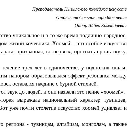
Преподаватель Кызылского колледжа искусств
Отделения Сольное народное пение
Ондар Айбек Командаевич
сство уникальное и в то же время подлинно народное,
ом жизни кочевника. Хоомей – это особое искусство
арата, призванная, во-первых, прогнать прочь скуку,
 течение трех лет в одиночестве, у подножия скалы,
шим напором образовывался эффект резонанса между
овек оставался наедине с бурной стихией.
от звук до людей, и они назвали это пение «хоомей».
оторая выражала национальный характер тувинцев,
Вот уже почти столетие искусство хоомей удивляет и
 региона - тувинцам, алтайцам, монголам, а также