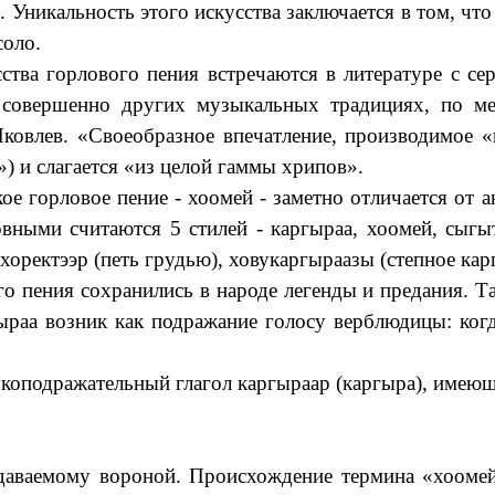
никальность этого искусства заключается в том, что
соло.
тва горлового пения встречаются в литературе с сер
 совершенно других музыкальных традициях, по ме
ковлев. «Своеобразное впечатление, производимое «п
») и слагается «из целой гаммы хрипов».
е горловое пение - хоомей - заметно отличается от а
вными считаются 5 стилей - каргыраа, хоомей, сыгыт
хоректээр (петь грудью), ховукаргыраазы (степное кар
пения сохранились в народе легенды и предания. Так
ыраа возник как подражание голосу верблюдицы: когд
коподражательный глагол каргыраар (каргыра), имеющ
здаваемому вороной. Происхождение термина «хоомей