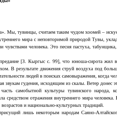
виды»
та». Мы, тувинцы, считаем таким чудом хоомей – иску
треннего мира с неповторимой природой Тувы, уклад
и чувствами человека. Это песня пастуха, табунщика, 
предание [З. Кыргыс с. 99], что юноша-сирота жил в
хом. В результате движения струй воздуха под боль
тательности людей в поисках самовыражения, когда чел
 звукам гудения, исходящим из скалы. Ветер донес эт
часть самобытной культуры тувинского народа, к
ила средством отражения внутреннего мира человека. 
х возрастов и национально-культурных традиций.
 присущий лишь некоторым народам Саяно-Алтайского