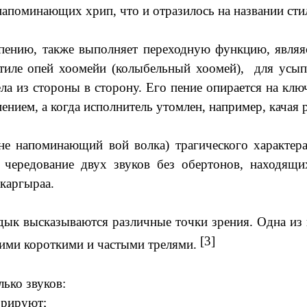
напоминающих хрип, что и отразилось на названии сти
пению, также выполняет переходную функцию, являяс
иле опей хоомейи (колыбельный хоомей), для усыпл
а из стороны в сторону. Его пение опирается на ключ
ием, а когда исполнитель утомлен, например, качая ре
не напоминающий вой волка) трагического характе
 чередование двух звуков без обертонов, находящи
каргыраа.
дык высказываются различные точки зрения. Одна из
[3]
оими короткими и частыми трелями.
ько звуков:
брируют;