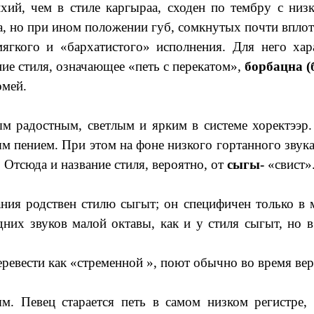
ий, чем в стиле каргыраа, сходен по тембру с низк
аа, но при ином положении губ, сомкнутых почти впло
ягкого и «бархатистого» исполнения. Для него ха
ие стиля, означающее «петь с перекатом»,
борбацна (
омей.
радостным, светлым и ярким в системе хоректээр.
м пением. При этом на фоне низкого гортанного звук
Отсюда и название стиля, вероятно, от
сыгы-
«свист»
чания родствен стилю сыгыт; он специфичен только 
дних звуков малой октавы, как и у стиля сыгыт, но
в
еревести как «стременной », поют обычно во время ве
м. Певец старается петь в самом низком регистре,