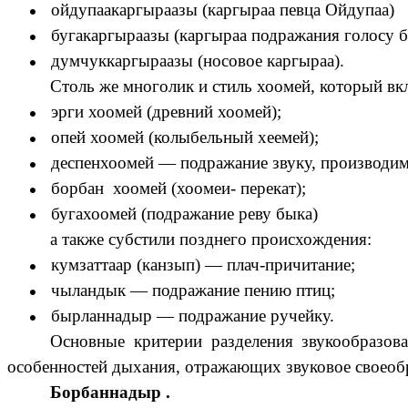
ойдупаакаргыраазы (каргыраа певца Ойдупаа)
бугакаргыраазы (каргыраа подражания голосу 
думчуккаргыраазы (носовое каргыраа).
Столь же многолик и стиль хоомей, который вк
эрги хоомей (древний хоомей);
опей хоомей (колыбельный хеемей);
деспенхоомей — подражание звуку, производим
борбан хоомей (хоомеи- перекат);
бугахоомей (подражание реву быка)
а также субстили позднего происхождения:
кумзаттаар (канзып) — плач-причитание;
чыландык — подражание пению птиц;
бырланнадыр — подражание ручейку.
Основные критерии разделения звукообразова
особенностей дыхания, отражающих звуковое своеобр
Борбаннадыр .