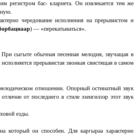
им регистром бас- кларнета. Он извлекается тем же
тную.
рактерно чередование исполнения на прерывистом и
борбацнаар
) — «перекатываться».
 При сыгыте обычная песенная мелодия, звучащая в
а исполняется прерывистая звонкая свистящая в самом
.
в мелодическом отношении. Опорный остинатный звук
 отличие от последнего в стиле эзенгилээр этот звук
рховой езды.
 на который он способен. Для каргыраа характерно