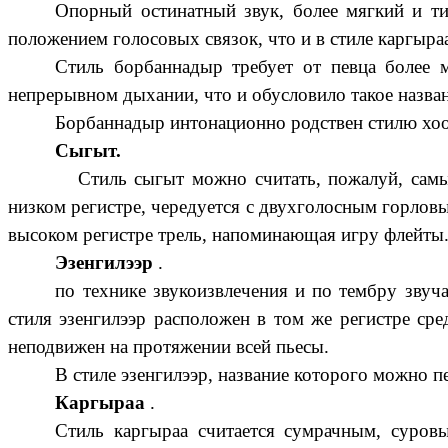
Опорный остинатный звук, более мягкий и тих
положением голосовых связок, что и в стиле каргыр
Стиль борбаннадыр требует от певца более м
непрерывном дыхании, что и обусловило такое назван
Борбаннадыр интонационно родствен стилю хо
Сыгыт.
Стиль сыгыт можно считать, пожалуй, самым 
низком регистре, чередуется с двухголосным горловы
высоком регистре трель, напоминающая игру флейты. 
Эзенгилээр
.
по технике звукоизвлечения и по тембру зву
стиля эзенгилээр расположен в том же регистре сре
неподвижен на протяжении всей пьесы.
В стиле эзенгилээр, название которого можно п
Каргыраа
.
Стиль каргыраа считается сумрачным, суровы