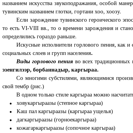
названием искусства звукоподражания, особой манеро
тувинским названием глотки, гортани хоо, хоозу.
Если зарождение тувинского героического эпо
то есть VI-VIII вв., то о времени зарождения и ста
определились гораздо раньше.
Искусные исполнители горлового пения, как и
социальных слоев и групп населения
.
Виды горлового пения
во всех традиционных 
эзенгилээр, борбаннадыр, каргыраа.
Со многими субстилями, являющимися произво
свой тембр (рис.)
В одном только стиле каргыраа можно насчита
ховукаргыраазы (степное каргыраа)
Каш пал каргыраазы (каргыраа ущелья)
дагкаргыраазы (горноекаргыраа)
кожагаркаргыраазы (сопочное каргыраа)