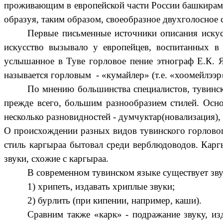
проживающим в европейской части России башкирам. У
образуя, таким образом, своеобразное двухголосное 
Первые письменные источники описания искусс
искусство вызывало у европейцев, воспитанных в
услышанное в Туве горловое пение этнограф Е.К. Я
называется горловым - «кумайлер» (т.е. «хоомейлээр
По мнению большинства специалистов, тувинско
прежде всего, большим разнообразием стилей. Осно
несколько разновидностей - думчуктар(новализация), 
О происхождении разных видов тувинского горлового 
стиль каргыраа бытовал среди верблюдоводов. Карг
звуки, схожие с каргыраа.
В современном тувинском языке существует зву
1) хрипеть, издавать хриплые звуки;
2) бурлить (при кипении, например, каши).
Сравним также «карк» - подражание звуку, и