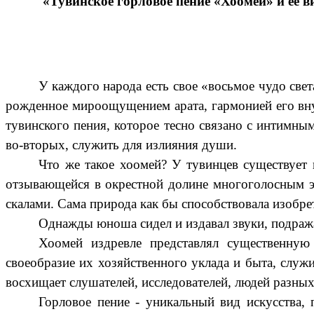
«Тувинское горловое пение «Хоомей» и ее 
У каждого народа есть свое «восьмое чудо све
рожденное мироощущением арата, гармонией его вну
тувинского пения, которое тесно связано с интимным
во-вторых, служить для излияния души.
Что же такое хоомей? У тувинцев существует 
отзывающейся в окрестной долине многоголосным э
скалами. Сама природа как бы способствовала изобре
Однажды юноша сидел и издавал звуки, подражая
Хоомей издревле представлял существенную 
своеобразие их хозяйственного уклада и быта, служ
восхищает слушателей, исследователей, людей разны
Горловое пение - уникальный вид искусства,