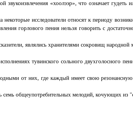
й звукоизвлечения «хоолээр», что означает гудеть и
са некоторые исследователи относят к периоду возни
новления горлового пения нельзя говорить с достато
 сказители, являлись хранителями сокровищ народной
исполнениях тувинского сольного двухголосного пени
дными от них, где каждый имеет свою резонансную з
ть семь общеупотребительных мелодий, кочующих из "о