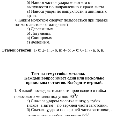
б) Нанося частые удары молотком от
выпуклости по направлению к краям листа.
в) Нанося удары по выпуклости и двигаясь к
краю.
7. Каким молотком следует пользоваться при правке
тонкого листового материала?
а) Деревянным.
б) Латунным.
в) Свинцовым.
г) Железным.
Эталон ответов:
1- б; 2- а; 3- б, в; 4- б; 5- б; 6- а; 7- а, б, в.
Тест на тему: гибка металла.
Каждый вопрос имеет один или несколько
правильных ответов. Выберите верный.
1. В какой последовательности производится гибка
0
полосового металла под углом 90
?
а) Сначала ударом молотка внизу, у губок
тисков, а затем – по верхней части заготовки.
б) Сначала ударом по верхней части заготовки, а
0
затем внизу, у губок под углом 90