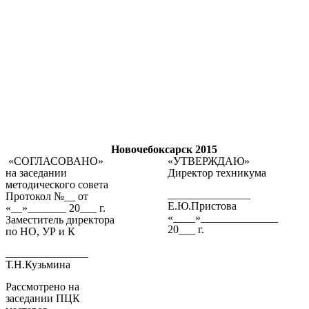
Новочебоксарск 2015
«СОГЛАСОВАНО»
«УТВЕРЖДАЮ»
на заседании
Директор техникума
методического совета
_______________
Протокол №__ от
Е.Ю.Пристова
«__»_______ 20___ г.
«____»______________
Заместитель директора
20___ г.
по НО, УР и К
_______________
Т.Н.Кузьмина
Рассмотрено на
заседании ПЦК