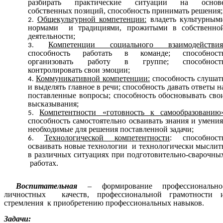
разбирать практические ситуации на основ
собственных позиций, способность принимать решения;
Общекультурной компетенции:
владеть культурным
нормами и традициями, прожитыми в собственно
деятельности;
Компетенции социального взаимодействи
способность работать в команде; способност
организовать работу в группе; способност
контролировать свои эмоции;
Коммуникативной компетенции:
способность слушат
и выделять главное в речи; способность давать ответы н
поставленные вопросы; способность обосновывать сво
высказывания;
Компетентности «готовность к самообразованию
способность самостоятельно осваивать знания и умения
необходимые для решения поставленной задачи;
Технологической компетентности
: способност
осваивать новые технологии и технологически мыслит
в различных ситуациях при подготовительно-сварочны
работах.
Воспитательная
–
формирование профессионально
личностных качеств, профессиональной грамотности 
стремления к приобретению профессиональных навыков.
Задачи: