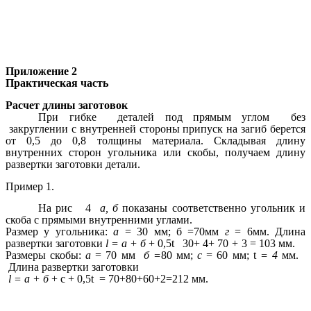
Приложение 2
Практическая часть
Расчет длины заготовок
При гибке деталей под прямым углом без
закруглении с внутренней стороны припуск на загиб берется
от 0,5 до 0,8 толщины материала. Складывая длину
внутренних сторон угольника или скобы, получаем длину
развертки заготовки детали.
Пример 1.
На рис 4
а, б
показаны соответственно угольник и
скоба с прямыми внутренними углами.
Размер у угольника:
а
= 30 мм; б =70мм
г
= 6мм. Длина
развертки заготовки
l = а + б
+ 0,5t 30+ 4+ 70
+
3 = 103 мм.
Размеры скобы:
а
= 70 мм
б =
80 мм;
с
= 60 мм; t
= 4
мм.
Длина развертки заготовки
l = а + б
+ с + 0,5t = 70+80+60+2=212 мм.