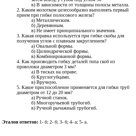
в) В зависимости от толщины полосы металла.
2. Каким молотком целесообразно выполнять первый
прием при гибке полосового железа?
а) Металлическим.
б) Деревянным.
в) Не имеет принципиального значения.
3. Какая оправка используется при гибке скобы для
получения углов с плавным закруглением?
а) Овальной формы.
б) Цилиндрической формы.
в) Комбинированной формы.
4. Как производить гибку деталей типа скоб из
проволоки диаметром 3 мм?
а) В тисках на оправе.
б) Круглогубцами.
в) Вручную.
5. Какое приспособление применяется для гибки труб
диаметром от 12 до 20 мм?
а) Ручной станок.
б) Многоручьевой трубогиб.
в) Ручной рычажный трубогиб.
Эталон ответов:
1- б; 2- б; 3- б; 4- а; 5- а.