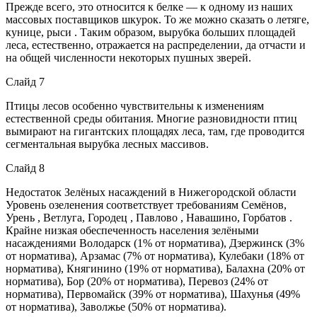
Прежде всего, это относится к белке — к одному из наших
массовых поставщиков шкурок. То же можно сказать о летяге,
кунице, рыси . Таким образом, вырубка больших площадей
леса, естественно, отражается на распределении, да отчасти и
на общей численности некоторых пушных зверей.
Слайд 7
Птицы лесов особенно чувствительны к изменениям
естественной среды обитания. Многие разновидности птиц
вымирают на гигантских площадях леса, там, где проводится
сегментальная вырубка лесных массивов.
Слайд 8
Недостаток Зелёных насаждений в Нижегородской области
Уровень озеленения соответствует требованиям Семёнов,
Урень , Ветлуга, Городец , Павлово , Навашино, Горбатов .
Крайне низкая обеспеченность населения зелёными
насаждениями Володарск (1% от норматива), Дзержинск (3%
от норматива), Арзамас (7% от норматива), Кулебаки (18% от
норматива), Княгинино (19% от норматива), Балахна (20% от
норматива), Бор (20% от норматива), Перевоз (24% от
норматива), Первомайск (39% от норматива), Шахунья (49%
от норматива), Заволжье (50% от норматива).