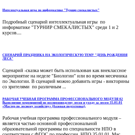
Интелектуальная игра по информатике "Турнир смекалистых"
Подробный сценарий интеллектуальная игры по
информатике "ТУРНИР СМЕКАЛИСТЫХ" среди 1 и 2
курсов....
СЦЕНАРИЙ ПРАЗДНИКА НА ЭКОЛОГИЧЕСКУЮ ТЕМУ "ДЕНЬ РОЖДЕНИЯ
ЛЕСА"
Сценарий -сказка может быть использован как внеклассное
мероприятие на неделе "Биологии" или во время месячника
по Экологии. В сценарий можно добавить игры - викторины
со зрителями по различным ...
РАБОЧАЯ УЧЕБНАЯ ПРОГРАММА ПРОФЕССИОНАЛЬНОГО МОДУЛЯ 02
Выполнение мероприятий по воспроизводству лесов и уходу за лесом 35.01.01
«Мастер по лесному хозяйству» (базовая подготовка),
Рабочая учебная программа профессионального модуля –
является частью основной профессиональной
образовательной программы по специальности НПО в
соответствии с ФГОС по профессии НПО 35.01.01. Мас...