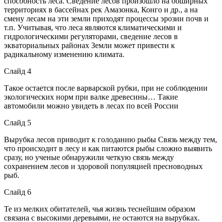
способность леса. Сведение лесов произошло на обширных
территориях в бассейнах рек Амазонка, Конго и др., а на
смену лесам на эти земли приходят процессы эрозии почв и
т.п. Учитывая, что леса являются климатическими и
гидрологическими регуляторами, сведение лесов в
экваториальных районах Земли может привести к
радикальному изменению климата.
Слайд 4
Такое остается после варварской рубки, при не соблюдении
экологических норм при валке древесины… Такие
автомобили можно увидеть в лесах по всей России
Слайд 5
Вырубка лесов приводит к голоданию рыбы Связь между тем,
что происходит в лесу и как питаются рыбы сложно выявить
сразу, но ученые обнаружили четкую связь между
сохранением лесов и здоровой популяцией пресноводных
рыб.
Слайд 6
Те из мелких обитателей, чья жизнь теснейшим образом
связана с высокими деревьями, не остаются на вырубках.