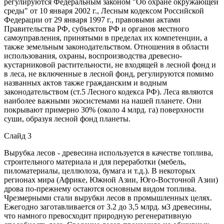
регулируются Федеральным законом "Об охране окружающей
среды" от 10 января 2002 г., Лесным кодексом Российской
Федерации от 29 января 1997 г., правовыми актами
Правительства РФ, субъектов РФ и органов местного
самоуправления, принятыми в пределах их компетенции, а
также земельным законодательством. Отношения в области
использования, охраны, воспроизводства древесно-
кустарниковой растительности, не входящей в лесной фонд и
в леса, не включенные в лесной фонд, регулируются помимо
названных актов также гражданским и водным
законодательством (ст.5 Лесного кодекса РФ). Леса являются
наиболее важными экосистемами на нашей планете. Они
покрывают примерно 30% (около 4 млрд. га) поверхности
суши, образуя лесной фонд планеты.
Слайд 3
Вырубка лесов - древесина используется в качестве топлива,
строительного материала и для переработки (мебель,
пиломатериалы, целлюлоза, бумага и т.д.). В некоторых
регионах мира (Африке, Южной Азии, Юго-Восточной Азии)
дрова по-прежнему остаются основным видом топлива.
Чрезмерными стали вырубки лесов в промышленных целях.
Ежегодно заготавливается от 3.2 до 3,5 млрд. м3 древесины,
что намного превосходит природную регенеративную