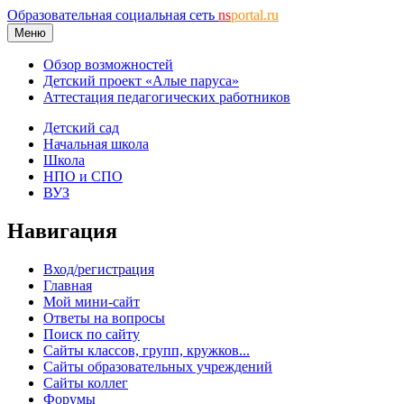
Образовательная социальная сеть
ns
portal.ru
Меню
Обзор возможностей
Детский проект «Алые паруса»
Аттестация педагогических работников
Детский сад
Начальная школа
Школа
НПО и СПО
ВУЗ
Навигация
Вход/регистрация
Главная
Мой мини-сайт
Ответы на вопросы
Поиск по сайту
Сайты классов, групп, кружков...
Сайты образовательных учреждений
Сайты коллег
Форумы