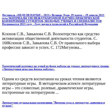
Фестиваль «НЕДЕЛЯ НАУКИ – 2021» Великие Луки, 29 марта – 29 апреля 2021
года МАТЕРИАЛЫ VIII МЕЖДУНАРОДНОЙ НАУЧНО-ПРАКТИЧЕСКОЙ
КОНФЕРЕНЦИИ СТУДЕНТОВ, МОЛОДЫХ УЧЕНЫХ И СПЕЦИАЛИСТОВ
Посвящается 2021 году - Году науки и технологий в Российской Федерации
Ксюнов С.В., Завьялова С.В. Волонтерство как средство
активизации общественной деятельности студентов. С.
168Ксюнов С.В., Завьялова С.В. От правильного выбора
профессии зависит и успех. С. 172Мигунова...
Теоретический материал по одной из форм работы на уроках литературного чтения.
«Литературная игра как форма работы».
Одним из средств воспитания на уроках чтения являются
литературные игры. В методическом аспекте литературные
игры – это словесные, ролевые, драматические игры,
построенные на литературном ...
Литературно-музыкальная композиция "Времена года в литературе, живописи и
музыке"