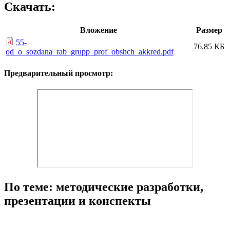
Скачать:
Вложение
Размер
55-
76.85 КБ
od_o_sozdana_rab_grupp_prof_obshch_akkred.pdf
Предварительный просмотр:
По теме: методические разработки,
презентации и конспекты