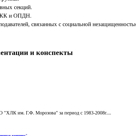
вных секций.
 ВКК и ОПДН.
еподавателей, связанных с социальной незащищенност
езентации и конспекты
"ХЛК им. Г.Ф. Морозова" за период с 1983-2008г....
лнечная женщина"