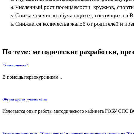
Численный рост посещаемости кружков, спорти
Снижается число обучающихся, состоящих на
Снижается количества жалоб от родителей и пр
По теме: методические разработки, пр
"Учись учиться"
В помощь первокурсникам...
Обучая других, учимся сами
Излогается опыт работы методического кабинета ГОБУ СПО ВО 
Реализация программы "Учись учиться" на примере проведения классного часа "Со