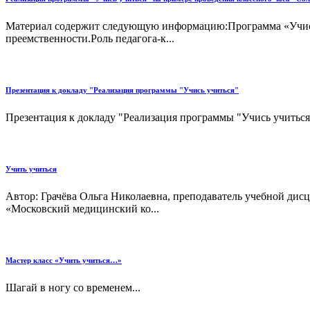
Материал содержит следующую информацию:Программа «Учись у
преемственности.Роль педагога-к...
Презентация к докладу "Реализация программы "Учись учиться"
Презентация к докладу "Реализация программы "Учись учиться
Учить учиться
Автор: Грачёва Ольга Николаевна, преподаватель учебной ди
«Московский медицинский ко...
Мастер класс «Учить учиться…»
Шагай в ногу со временем...