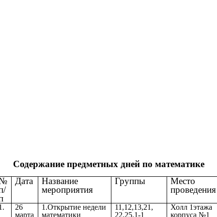
Содержание предметных дней по математике
№
Дата
Название
Группы
Место
п/
мероприятия
проведения
п
1.
26
1.Открытие недели
11,12,13,21,
Холл 1этажа
марта
математики
22,25,1-1
корпуса №1