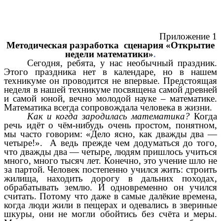
Приложение 1
Методическая разработка сценария «Открытие
недели математики»
.
Сегодня, ребята, у нас необычный праздник.
Этого праздника нет в календаре, но в нашем
техникуме он проводится не впервые. Предстоящая
неделя в нашей техникуме посвящена самой древней
и самой юной, вечно молодой науке – математике.
Математика всегда сопровождала человека в жизни.
Как и когда зародилась математика?
Когда
речь идёт о чём-нибудь очень простом, понятном,
мы часто говорим: «Дело ясно, как дважды два —
четыре!». А ведь прежде чем додуматься до того,
что дважды два — четыре, людям пришлось учиться
много, много тысяч лет. Конечно, это учение шло не
за партой. Человек постепенно учился жить: строить
жилища, находить дорогу в дальних походах,
обрабатывать землю. И одновременно он учился
считать. Потому что даже в самые далёкие времена,
когда люди жили в пещерах и одевались в звериные
шкуры, они не могли обойтись без счёта и меры.