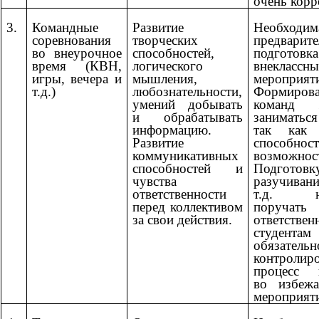
очень корр
3.
Командные
Развитие
Необходим
соревнования
творческих
предварите
во внеурочное
способностей,
подгот
время (КВН,
логического
внеклассн
игры, вечера и
мышления,
мероприят
т.д.)
любознательности,
Формиров
умений добывать
команд ж
и обрабатывать
заниматься
информацию.
так как 
Развитие
способ
коммуникативных
возможнос
способностей и
Подготовку
чувства
разучиван
ответственности
т.д. не
перед коллективом
поручать
за свои действия.
ответстве
студе
обязательн
контролир
процесс п
во избежа
мероприят