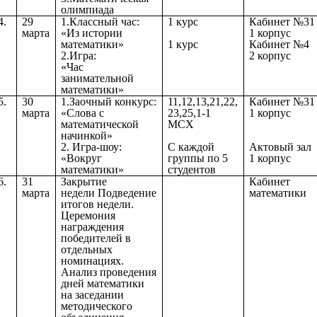
олимпиада
4.
29
1.Классный час:
1 курс
Кабинет №31
марта
«Из истории
1 корпус
математики»
1 курс
Кабинет №4
2.Игра:
2 корпус
«
Час
занимательной
математики»
5.
30
1.Заочный конкурс:
11,12,13,21,22,
Кабинет №31
марта
«Слова с
23,25,1-1
1 корпус
математической
МСХ
начинкой»
2.
Игра-шоу:
С каждой
Актовый зал
«Вокруг
группы по 5
1 корпус
математики»
студентов
6.
31
Закрытие
Кабинет
марта
недели
Подведение
математики
итогов недели.
Церемония
награждения
победителей в
отдельных
номинациях.
Анализ проведения
дней математики
на заседании
методического