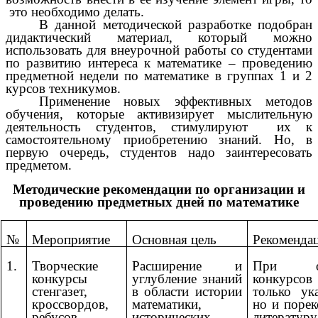
это необходимо делать.
В данной методической разработке подобран
дидактический материал, который можно
использовать для внеурочной работы со студентами
по развитию интереса к математике – проведению
предметной недели по математике в группах 1 и 2
курсов техникумов.
Применение новых эффективных методов
обучения, которые активизирует мыслительную
деятельность студентов, стимулируют их к
самостоятельному приобретению знаний. Но, в
первую очередь, студентов надо заинтересовать
предметом.
Методические рекомендации по организации и
проведению предметных дней по математике
№
Мероприятие
Основная цель
Рекоменда
1.
Творческие
Расширение и
При объ
конкурсы
углубление знаний
конкурсов 
стенгазет,
в области истории
только ука
кроссвордов,
математики,
но и порек
ребусов,
исторических
литературу