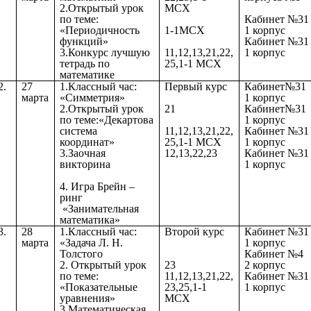
2.Открытый урок
МСХ
по теме:
Кабинет №31
«Периодичность
1-1МСХ
1 корпус
функций»
Кабинет №31
3.Конкурс лучшую
11,12,13,21,22,
1 корпус
тетрадь по
25,1-1 МСХ
математике
2.
27
1.Классный час:
Первый курс
Кабинет№31
марта
«Симметрия»
1 корпус
2.Открытый урок
21
Кабинет№31
по теме:«Декартова
1 корпус
система
11,12,13,21,22,
Кабинет №31
координат»
25,1-1 МСХ
1 корпус
3.Заочная
12,13,22,23
Кабинет №31
викторина
1 корпус
4.
Игра Брейн –
ринг
«Занимательная
математика»
3.
28
1.Классный час:
Второй курс
Кабинет №31
марта
«Задача Л. Н.
1 корпус
Толстого
Кабинет №4
2. Открытый урок
23
2 корпус
по теме:
11,12,13,21,22,
Кабинет №31
«Показательные
23,25,1-1
1 корпус
уравнения»
МСХ
3.Математическая