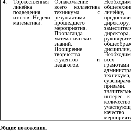
4.
Торжественная
Ознакомление
Необходим
линейка
всего коллектива
общетехни
подведения
техникума с
линейк
итогов Недели
результатами
предостав
математики.
прошедшего
директору,
мероприятия.
заместител
Пропаганда
директора,
математических
руковод
знаний.
общеобраз
Поощрение
дисциплин,
творчества
Необходим
студентов и
всех до
педагогов.
грамотами
администр
техникума,
сувени
призам
значитель
интерес к
количество
участв
качество
мероприят
 Общие положения.