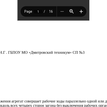
а Н.Г . ГБПОУ МО «Дмитровский техникум» СП №3
ения агрегат совершает рабочие ходы па­раллельно одной или д
доль всех четырех сторон загона без выключения рабо­чих органо