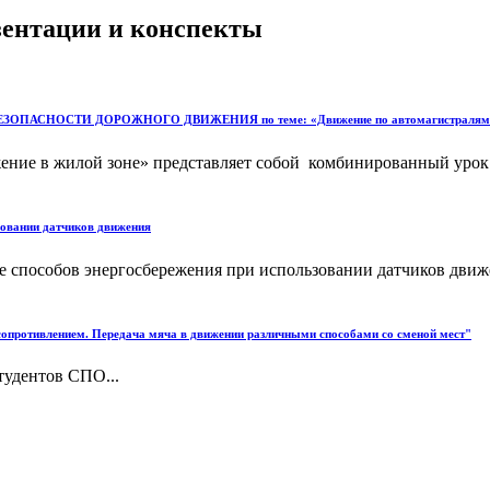
езентации и конспекты
ПАСНОСТИ ДОРОЖНОГО ДВИЖЕНИЯ по теме: «Движение по автомагистралям. Дв
ение в жилой зоне» представляет собой комбинированный урок
зовании датчиков движения
ние способов энергосбережения при использовании датчиков дв
 сопротивлением. Передача мяча в движении различными способами со сменой мест"
тудентов СПО...