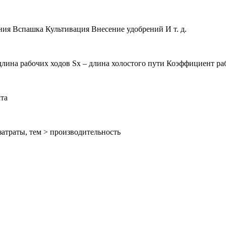
ия Вспашка Культивация Внесение удобрений И т. д.
длина рабочих ходов Sx – длина холостого пути Коэффициент ра
ата
 затраты, тем ˃ производительность