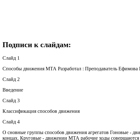
Подписи к слайдам:
Слайд 1
Способы движения МТА Разработал : Преподаватель Ефимов
Слайд 2
Введение
Слайд 3
Классификация способов движения
Слайд 4
О сновные группы способов движения агрегатов Гоновые - движ
концах. Круговые - движении МТА рабочие ходы совер­шаются в