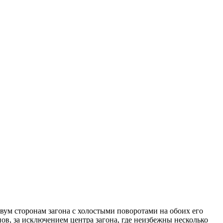
вум сторонам загона с холостыми поворо­тами на обоих его
в, за исключением центра загона, где неизбежны не­сколько