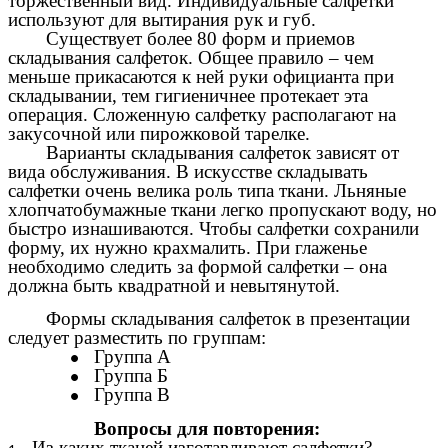
торжественный вид. Индивидуальные салфетки
используют для вытирания рук и губ.
Существует более 80 форм и приемов
складывания салфеток. Общее правило – чем
меньше прикасаются к ней руки официанта при
складывании, тем гигиеничнее протекает эта
операция. Сложенную салфетку располагают на
закусочной или пирожковой тарелке.
Варианты складывания салфеток зависят от
вида обслуживания. В искусстве складывать
салфетки очень велика роль типа ткани. Льняные
хлопчатобумажные ткани легко пропускают воду, но
быстро изнашиваются. Чтобы салфетки сохранили
форму, их нужно крахмалить. При глаженье
необходимо следить за формой салфетки – она
должна быть квадратной и невытянутой.
Формы складывания салфеток в презентации
следует разместить по группам:
Группа А
Группа Б
Группа В
Вопросы для повторения:
Из каких тканей изготавливают салфетки?