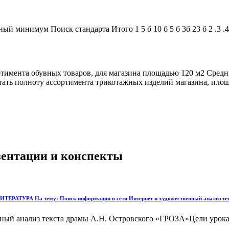
 минимум Поиск стандарта Итого 1 5 б 10 б 5 б 3б 23 б 2 .3 .4 .5
тимента обувных товаров, для магазина площадью 120 м2 Средн
итать полноту ассортимента трикотажных изделий магазина, пло
езентации и конспекты
УРА На тему: Поиск информации в сети Интернет и художественный анализ тек
ный анализ текста драмы А.Н. Островского «ГРОЗА»Цели урока 