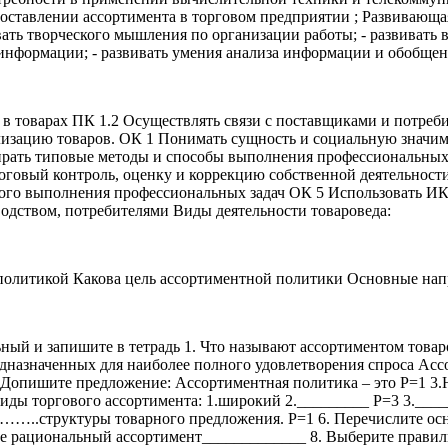
оставлении ассортимента в торговом предприятии ; Развивающа
ать творческого мышления по организации работы; - развивать 
информации; - развивать умения анализа информации и обобщен
в товарах ПК 1.2 Осуществлять связи с поставщиками и потреб
лизацию товаров. ОК 1 Понимать сущность и социальную значим
рать типовые методы и способы выполнения профессиональных з
говый контроль, оценку и коррекцию собственной деятельности,
го выполнения профессиональных задач ОК 5 Использовать ИКТ
водством, потребителями Виды деятельности товароведа:
политикой Какова цель ассортиментной политики Основные нап
ый и запишите в тетрадь 1. Что называют ассортиментом товаро
дназначенных для наиболее полного удовлетворения спроса Ассо
 Допишите предложение: Ассортиментная политика – это Р=1 3.Н
ды торгового ассортимента: 1.широкий 2._________ Р=3 3.____
..структуры товарного предложения. Р=1 6. Перечислите осн
ое рациональный ассортимент_____________ 8. Выберите правил