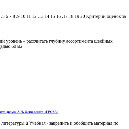
 6 7 8 .9 10 11 12 .13 14 15 16 .17 18 19 20 Критерии оценок за
ий уровень – рассчитать глубину ассортимента швейных
щадью 60 м2
ста драмы А.Н. Островского «ГРОЗА»
литературы:ü Учебная - закрепить и обобщить материал по