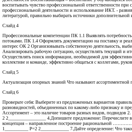
воспитывать чувство профессиональной ответственности при с
профессиональной деятельности и использование ИКТ. - развив
литературой, правильно выбирать источники дополнительной 
Слайд 4
Профессиональные компетенции ПК 1.1 Выявлять потребность 
потоками. ПК 1.4 Оформлять документацию на поставку и реа
интерес ОК 2 Организовывать собственную деятельность, выби
Анализировать рабочую ситуацию, осуществлять текущий и ито
Осуществлять поиск информации, необходимой для эффективно
коллективе и команде, эффективно общаться с коллегами, руко
Слайд 5
Актуализация опорных знаний Что называют ассортиментной 
Слайд 6
Проверьте себя: Выберите из предложенных вариантов правильн
разновидностей, объединенных по какому-либо признаку и пре
Ассортимент – это наличие товаров разных видов, подвидов 2.
2 2________________ 4.Допишите предложение: Перечислите ви
концепция – направленное построение рациональной ………………
1__________ Р=2 2____________ 7.Дайте определение: Что так