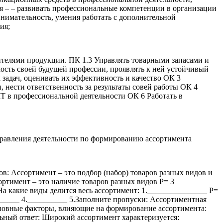
я – – развивать профессиональные компетенции в организации
внимательность, умения работать с дополнительной
ия;
ителями продукции. ПК 1.3 Управлять товарными запасами и
ость своей будущей профессии, проявлять к ней устойчивый
адач, оценивать их эффективность и качество ОК 3
 нести ответственность за результаты совей работы ОК 4
 в профессиональной деятельности ОК 6 Работать в
равления деятельности по формированию ассортимента
в: Ассортимент – это подбор (набор) товаров разных видов и
ртимент – это наличие товаров разных видов Р= 3
а какие виды делится весь ассортимент: 1._______________ Р=
_____ 4.__________ 5.Заполните пропуски: Ассортиментная
овные факторы, влияющие на формирование ассортимента:
ьный ответ: Широкий ассортимент характеризуется: