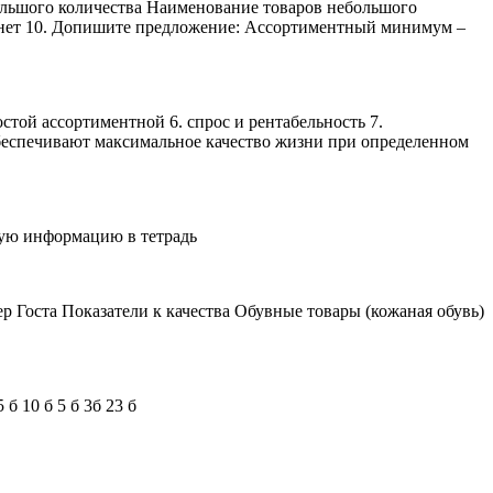
льшого количества Наименование товаров небольшого
Б) нет 10. Допишите предложение: Ассортиментный минимум –
той ассортиментной 6. спрос и рентабельность 7.
беспечивают максимальное качество жизни при определенном
ную информацию в тетрадь
 Госта Показатели к качества Обувные товары (кожаная обувь)
 10 б 5 б 3б 23 б