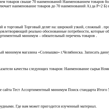
ем товаров свыше 70 наименований Наименованием товаров бо
включает наименование товаров до 70 наименований А) да Р=2 
 и торговый Торговый делят на: широкий узкий, сложный . прос
удовлетворяющий реально обоснованные потребности, которые о
ссортиментный минимум – обязательный перечень товаров .
ный минимум магазина «Солнышко» г.Челябинска. Записать дан
казатели качества следующих товаров: Наименование сырья Номер
е сайта Тест Ассортиментный минимум Поиск стандарта Итого 5 б
рудными. Где вам может пригодится изученный материал.