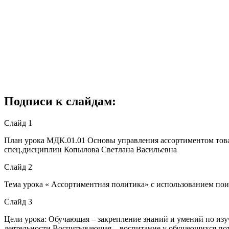
Подписи к слайдам:
Слайд 1
План урока МДК.01.01 Основы управления ассортиментом това
спец.дисциплин Копылова Светлана Васильевна
Слайд 2
Тема урока « Ассортиментная политика» с использованием по
Слайд 3
Цели урока: Обучающая – закрепление знаний и умений по и
деятельности Воспитывающая – воспитание у обучающихся по