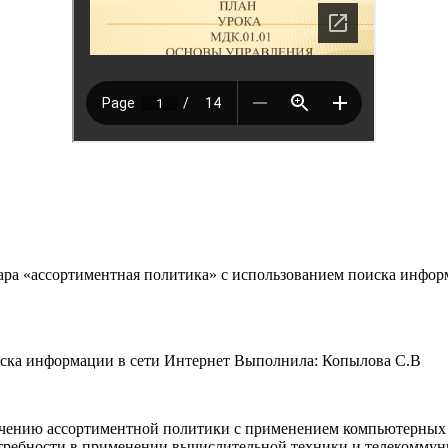
ра «ассортиментная политика» с использованием поиска информ
иска информации в сети Интернет Выполнила: Копылова С.В
зучению ассортиментной политики с применением компьютерных
требности в применении вычислительной техники и телекоммуни