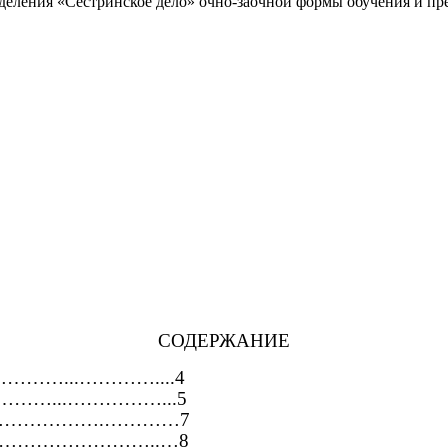
еления «Сестринское дело» очно-заочной формы обучения и п
СОДЕРЖАНИЕ
…………...…………....4
………………...……………...5
……………….…………7
…………………………..…8