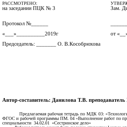
РАССМОТРЕНО:
УТВЕР
на заседании ПЦК № 3
Зам.
Протокол №______
____
«___»__________2019г
от «_
Председатель: _______ О. В.Кособрюхова
Автор-составитель: Данилова Т.В. преподаватель 
Предлагаемая рабочая тетрадь по МДК 03: «Технология 
ФГОС и рабочей программы
ПМ. 04
«
Выполнение работ по пр
специальности 34.02.01 «Сестринское дело»