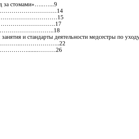
 за стомами»…..…...9
………………………………………14
…………………………………15
……………………………….17
……………………………..18
и занятия и стандарты деятельности медсестры по ух
………..………………..22
……………….......………26