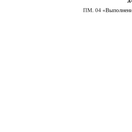
д
ПМ. 04 «
Выполнение