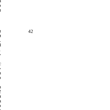
а
о
я
ы
42
и
.
й
1
»
с
»
в
о
в
2
и
а
о