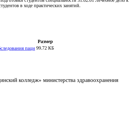
дготовки студентов специальности 31.02.01 Лечебное дело к
тудентов в ходе практических занятий.
Размер
99.72 КБ
бследования паци
инский колледж» министерства здравоохранения