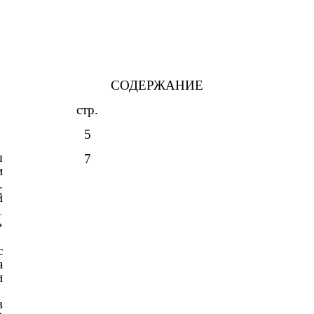
СОДЕРЖАНИЕ
стр.
5
ы
7
и
.
й
1
»
с
а
и
в