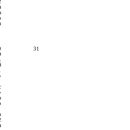
2
и
а
о
я
ы
31
и
.
й
1
»
с
»
в
о
в
2
и