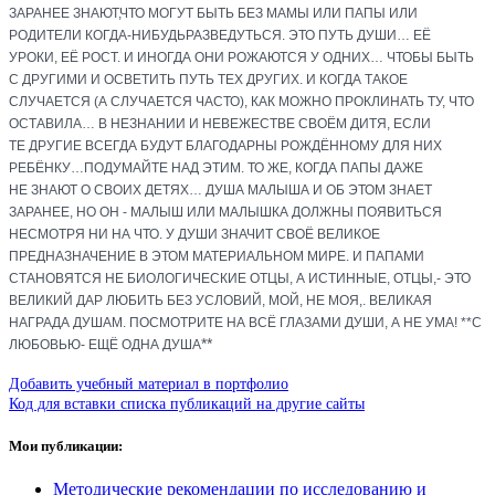
ЗАРАНЕЕ ЗНАЮТ
,
ЧТО МОГУТ БЫТЬ БЕЗ МАМЫ ИЛИ ПАПЫ ИЛИ
РОДИТЕЛИ
КОГДА-НИБУДЬ
РАЗВЕДУТЬСЯ. ЭТО ПУТЬ ДУШИ… ЕЁ
УРОКИ
,
ЕЁ РОСТ. И ИНОГДА ОНИ РОЖАЮТСЯ У ОДНИХ… ЧТОБЫ БЫТЬ
С ДРУГИМИ И ОСВЕТИТЬ ПУТЬ ТЕХ ДРУГИХ. И КОГДА ТАКОЕ
СЛУЧАЕТСЯ
(
А СЛУЧАЕТСЯ ЧАСТО), КАК МОЖНО ПРОКЛИНАТЬ ТУ
,
ЧТО
ОСТАВИЛА… В НЕЗНАНИИ И НЕВЕЖЕСТВЕ СВОЁМ ДИТЯ
,
ЕСЛИ
ТЕ ДРУГИЕ ВСЕГДА БУДУТ БЛАГОДАРНЫ РОЖДЁННОМУ ДЛЯ НИХ
РЕБЁНКУ…ПОДУМАЙТЕ НАД ЭТИМ. ТО ЖЕ
,
КОГДА ПАПЫ ДАЖЕ
НЕ ЗНАЮТ О СВОИХ ДЕТЯХ… ДУША МАЛЫША И ОБ ЭТОМ ЗНАЕТ
ЗАРАНЕЕ
,
НО ОН - МАЛЫШ ИЛИ МАЛЫШКА ДОЛЖНЫ ПОЯВИТЬСЯ
НЕСМОТРЯ НИ НА ЧТО. У ДУШИ ЗНАЧИТ СВОЁ ВЕЛИКОЕ
ПРЕДНАЗНАЧЕНИЕ В ЭТОМ МАТЕРИАЛЬНОМ МИРЕ. И ПАПАМИ
СТАНОВЯТСЯ НЕ БИОЛОГИЧЕСКИЕ ОТЦЫ
,
А ИСТИННЫЕ
,
ОТЦЫ,- ЭТО
ВЕЛИКИЙ ДАР ЛЮБИТЬ БЕЗ УСЛОВИЙ
,
МОЙ
,
НЕ МОЯ,. ВЕЛИКАЯ
НАГРАДА ДУШАМ. ПОСМОТРИТЕ НА ВСЁ ГЛАЗАМИ ДУШИ
,
А НЕ УМА! **С
**
ЛЮБОВЬЮ- ЕЩЁ ОДНА ДУША
Добавить учебный материал в портфолио
Код для вставки списка публикаций на другие сайты
Мои публикации:
Методические рекомендации по исследованию и