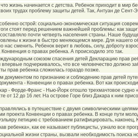
 что жизнь начинается с детства. Ребенок приходит в мир 
их трудах проблему защиты детей. Так, Антуан де Сент-Экз
особенно острой: социально-экономическая ситуация совре
дагоги стоят перед решением важнейшей проблемы: как защ
о составляло почти четверть населения страны. Наше будуще
готовлены к жизни в быстро меняющемся мире. Для нашего о
 нас сменить. Ребенок верит в любовь, силу, доброту взро
Конвенция о правах ребенка. А происходило это так.
Международным союзом спасения детей Декларацию прав р
 впервые подчеркивалось, что все человечество должно заб
иты прав ребенка сложилась гораздо позже.
вым документом по признанию и соблюдению прав детей пут
кумента - Конвенции о правах ребенка. Вот как происходи
акар - Форде-Франс - Нью-Йорк отошло трехмачтовое судно 
 от 12 до 16 лет. На острове Горе близ Дакара к ним прис
правлялись в путешествие с двумя символическими целями
 проекта Конвенции о правах ребенка. В конце пути моло
эльяру петицию с требованием ратифицировать, наконец, К
ав ребенка», как ее называют публицисты, узнало все прог
оциальной жизни страны, вызвали необходимость поиска н