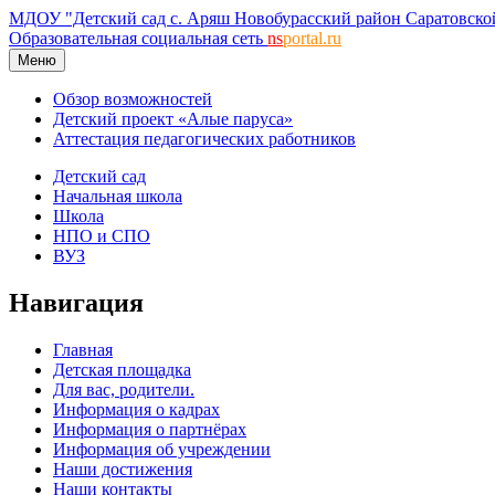
МДОУ "Детский сад с. Аряш Новобурасский район Саратовско
Образовательная социальная сеть
ns
portal.ru
Меню
Обзор возможностей
Детский проект «Алые паруса»
Аттестация педагогических работников
Детский сад
Начальная школа
Школа
НПО и СПО
ВУЗ
Навигация
Главная
Детская площадка
Для вас, родители.
Информация о кадрах
Информация о партнёрах
Информация об учреждении
Наши достижения
Наши контакты