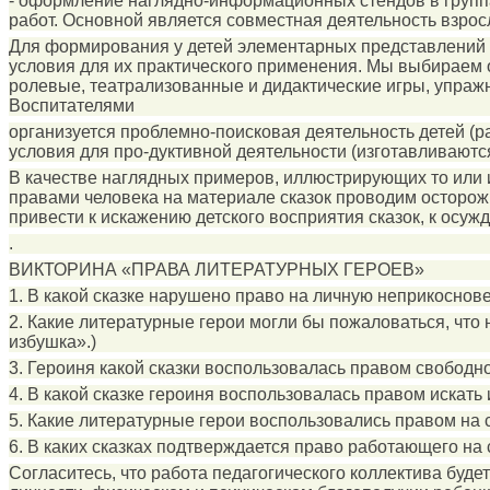
- оформление наглядно-информационных стендов в группа
работ. Основной является совместная деятельность взросл
Для формирования у детей элементарных представлений о 
условия для их практического применения. Мы выбираем 
ролевые, театрализованные и дидактические игры, упраж
Воспитателями
организуется проблемно-поисковая деятельность детей (р
условия для про-дуктивной деятельности (изготавливаются
В качестве наглядных примеров, иллюстрирующих то или ин
правами человека на материале сказок проводим осторожн
привести к искажению детского восприятия сказок, к осу
.
ВИКТОРИНА «ПРАВА ЛИТЕРАТУРНЫХ ГЕРОЕВ»
1. В какой сказке нарушено право на личную неприкоснов
2. Какие литературные герои могли бы пожаловаться, что
избушка».)
3. Героиня какой сказки воспользовалась правом свобод
4. В какой сказке героиня воспользовалась правом искать
5. Какие литературные герои воспользовались правом на 
6. В каких сказках подтверждается право работающего на
Согласитесь, что работа педагогического коллектива буде