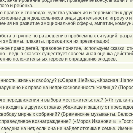
х; анкетирование родителей; проведение консультаций и п
ого и ребенка.
правах и свободах, чувства уважения и терпимости к друг
основные для дошкольников виды деятельности: игровую и
нения на развитие эмоциональной сферы, эмпатии, коммуни
абота в группе по разрешению проблемных ситуаций, разра
 эмблемы, плакаты, проводится их презентация) .
ое право детей, правовое понятие, используем сказки, сти
о - ведь в сказках существует совсем иная оценка действ
ждению положительных героев и оправданию злодеев.
енность, жизнь и свободу? («Серая Шейка», «Красная Шапоч
 нарушено их право на неприкосновенность жилища? (Порося
ного передвижения и выбора местожительства? («Лягушка-п
 и находить в других странах убежище и защиту от преслед
свободу мирных собраний? (Бременские музыканты, Белосне
 справедливое вознаграждение? («Мороз Иванович», «Госпож
т сведена на нет, если она не найдет отклика в семье. Им