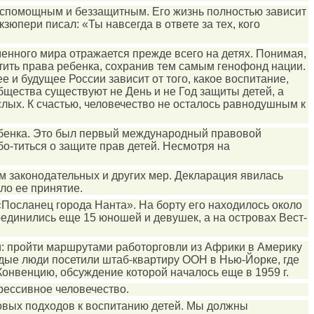
беспомощным и беззащитным. Его жизнь полностью зависит
юпери писал: «Ты навсегда в ответе за тех, кого
менного мира отражается прежде всего на детях. Понимая,
итить права ребенка, сохранив тем самым генофонд нации.
е и будущее России зависит от того, какое воспитание,
бщества существуют не День и не Год защиты детей, а
слых. К счастью, человечество не осталось равнодушным к
ебенка. Это был первый международный правовой
о-титься о защите прав детей. Несмотря на
ем законодательных и других мер. Декларация явилась
ло ее принятие.
«Посланец города Нанта». На борту его находилось около
оединились еще 15 юношей и девушек, а на островах Вест-
: пройти маршрутами работорговли из Африки в Америку
дые люди посетили штаб-квартиру ООН в Нью-Йорке, где
онвенцию, обсуждение которой началось еще в 1959 г.
рессивное человечество.
овых подходов к воспитанию детей. Мы должны