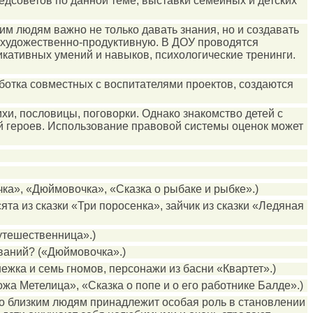
едсоветов по данной теме; выставки семейных и детских
им людям важно не только давать знания, но и создавать
 художественно-продуктивную. В ДОУ проводятся
кативных умений и навыков, психологические тренинги.
ботка совместных с воспитателями проектов, создаются
хи, пословицы, поговорки. Однако знакомство детей с
ий героев. Использование правовой системы оценок может
ка», «Дюймовочка», «Сказка о рыбаке и рыбке».)
та из сказки «Три поросенка», зайчик из сказки «Ледяная
утешественница».)
ований? («Дюймовочка».)
жка и семь гномов, персонажи из басни «Квартет».)
а Метелица», «Сказка о попе и о его работнике Балде».)
енно близким людям принадлежит особая роль в становлении