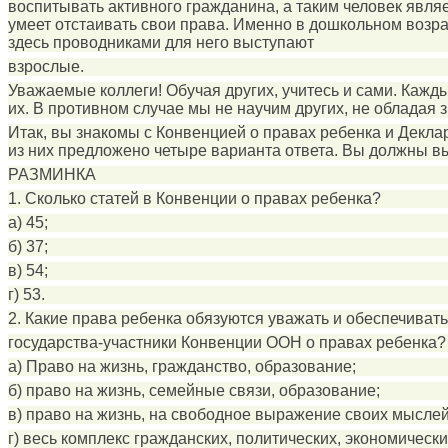
воспитывать активного гражданина, а таким человек являе
умеет отстаивать свои права. Именно в дошкольном возра
здесь проводниками для него выступают
взрослые.
Уважаемые коллеги! Обучая других, учитесь и сами. Кажды
их. В противном случае мы не научим других, не обладая 
Итак, вы знакомы с Конвенцией о правах ребенка и Декла
из них предложено четыре варианта ответа. Вы должны выбр
РАЗМИНКА
1. Сколько статей в Конвенции о правах ребенка?
а) 45;
б) 37;
в) 54;
г) 53.
2. Какие права ребенка обязуются уважать и обеспечивать
государства-участники Конвенции ООН о правах ребенка?
а) Право на жизнь, гражданство, образование;
б) право на жизнь, семейные связи, образование;
в) право на жизнь, на свободное выражение своих мыслей,
г) весь комплекс гражданских, политических, экономически