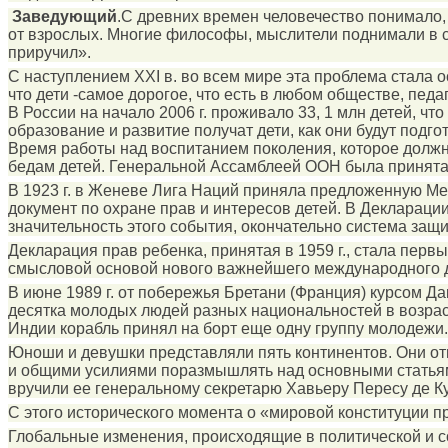
Заведующий
.С древних времен человечество понимало,
от взрослых. Многие философы, мыслители поднимали в сво
приручил».
С наступлением XXI в. во всем мире эта проблема стала 
что дети -самое дорогое, что есть в любом обществе, пе
В России на начало 2006 г. проживало 33, 1 млн детей, чт
образование и развитие получат дети, как они будут под
Время работы над воспитанием поколения, которое должно
бедам детей. Генеральной Ассамблеей ООН была принята 
В 1923 г. в Женеве Лига Наций приняла предложенную 
документ по охране прав и интересов детей. В Декларации
значительность этого события, окончательно система защ
Декларация прав ребенка, принятая в 1959 г., стала пер
смысловой основой нового важнейшего международного до
В июне 1989 г. от побережья Бретани (Франция) курсом Д
десятка молодых людей разных национальностей в возрасте
Индии корабль принял на борт еще одну группу молодежи.
Юноши и девушки представляли пять континентов. Они от
и общими усилиями поразмышлять над основными статьями
вручили ее генеральному секретарю Хавьеру Пересу де Ку
С этого исторического момента о «мировой конституции пр
Глобальные изменения, происходящие в политической и с