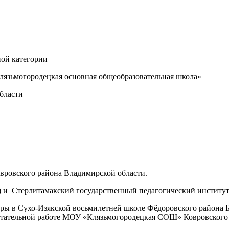
ной категории
лязьмогородецкая основная общеобразовательная школа»
бласти
Ковровского района Владимирской области.
 и
Стерлитамакский государственный педагогический институт 
уры в Сухо-Изякской восьмилетней школе Фёдоровского района Б
спитательной работе МОУ «Клязьмогородецкая СОШ» Ковровского