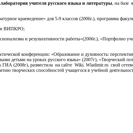
 лаборатория учителя русского языка и литературы
, на базе
атурное краеведение» для 5-9 классов (2006г.), программа факул
щён ВИПКРО;
ионализма и результативности работы»(2006г.), «Портфолио уче
тической конференции: «Образование и духовность: перспективы
ными детьми на уроках русского языка» (2007г), «Творческий по
 ГИА (2008г), разместила
на сайте
Wiki
.
Wladimir
.
ru
свой сетев
звитию творческих способностей учащегося в учебной деятельнос