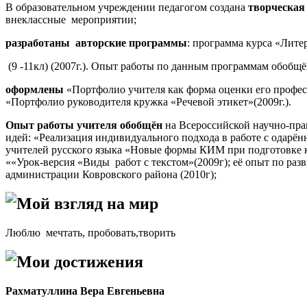
В образовательном учреждении педагогом создана
творческая
внеклассные
мероприятии;
разработаны
авторские программы
: программа курса «Литер
(9 -11кл) (2007г.).
Опыт работы по данным программам обоб
оформлены
«Портфолио учителя как форма оценки его професс
«Портфолио руководителя кружка «Речевой этикет»(2009г.).
Опыт работы учителя обобщён
на
Всероссийской научно-прак
идей: «Реализация индивидуального подхода в работе с одарён
учителей русского языка «Новые формы КИМ при подготовке к
«
«Урок-версия «Виды
работ с текстом»(2009г); её опыт по ра
администрации Ковровского района (2010г);
Мой взгляд на мир
Люблю мечтать, пробовать,творить
Мои достижения
Рахматуллина Вера Евгеньевна