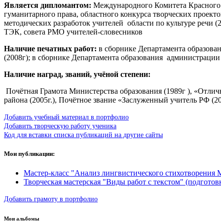
Является дипломантом:
Международного Комитета Красного к
гуманитарного права, областного конкурса творческих проект
методических разработок учителей
области по культуре речи 
ТЭК, совета РМО учителей-словесников
Наличие печатных работ:
в сборнике Департамента образова
(2008г); в сборнике Департамента образования
администрации
Наличие наград, званий, учёной степени:
Почётная Грамота Министерства образования (1989г ), «Отлич
района (2005г.), Почётное звание «Заслуженный учитель РФ (2
Добавить учебный материал в портфолио
Добавить творческую работу ученика
Код для вставки списка публикаций на другие сайты
Мои публикации:
Мастер-класс "Анализ лингвистического стихотворения М
Творческая мастерская "Виды работ с текстом" (подготов
Добавить грамоту в портфолио
Мои альбомы