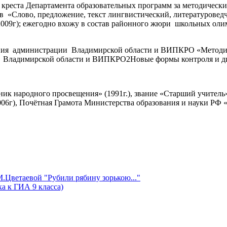
реста Департамента образовательных программ за методически
ов
«Слово, предложение, текст
лингвистический, литературоведч
(2009г); ежегодно вхожу в состав районного жюри
школьных олим
ния
администрации
Владимирской области и ВИПКРО «Методич
Владимирской области и ВИПКРО2Новые формы контроля и ди
ник народного просвещения» (1991г.), звание «Старший учитель
006г), Почётная Грамота Министерства образования и науки РФ 
.Цветаевой "Рубили рябину зорькою..."
ка к ГИА 9 класса)