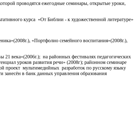
которой проводятся ежегодные семинары, открытые уроки,
ьтативного курса
«От Библии - к художественной литературе»
ника»(2008г.), «Портфолио семейного воспитания»(2008г.),
 21 века»(2006г.);
на районных фестивалях педагогических
тенциал уроков развития речи» (2008г); районном семинаре
ой проект
мультимедийных
разработок
по русскому языку
ти занесён в банк данных управления образования