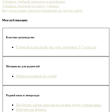
Добавить учебный материал в портфолио
Добавить творческую работу ученика
Код для вставки списка публикаций на другие сайты
Мои публикации:
Классное руководство
Единый классный час про здоровье 5-7 классы
Материалы для родителей
Мобилизуемся на учебе
Родной язык и литература
Ия белән хәбәр арасында сызык куелу очраклары.
Иярчен ия җөмлә.