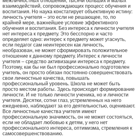
межличностных отношений, тысячи больших и малых
взаимодействий, сопровождающих процесс обучения и
воспитания. Но наука констатирует объективную истину:
личность учителя – это если не решающее, то, по
крайней мере, важнейшее условие эффективного
обучения и воспитания. Без интереса к личности учителя
нет интереса к предмету. Это бесспорно и часто
определяет одно: интерес к предмету может угаснуть,
если педагог сам неинтересен как личность,
необразован, не может сформировать положительное
отношение к данному предмету. Интерес к личности
учителя – средство активизации интереса к предмету.
Поэтому, как бы ни был профессионально подготовлен
учитель, он просто обязан постоянно совершенствовать
свои личностные качества, повышать
профессиональный уровень. Школа не может быть
просто местом работы. Здесь происходит формирование
личности. И не только личности ученика, но и личности
учителя. Десятки, сотни глаз, устремленных на него
ежедневно, наблюдают за его деятельностью, оценивают.
Все личностные качества учителя имеют
профессиональную значимость, он не может состояться,
если не обладает любовью к детям, у него нет
профессионального интереса, оптимизма, стремления к
самосовершенствованию.