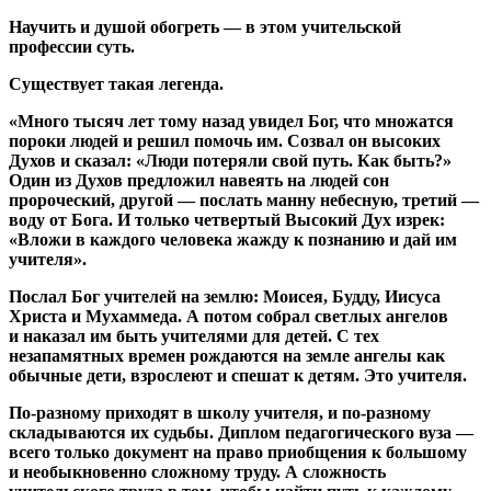
Научить и душой обогреть — в этом учительской
профессии суть.
Существует такая легенда.
«Много тысяч лет тому назад увидел Бог, что множатся
пороки людей и решил помочь им. Созвал он высоких
Духов и сказал: «Люди потеряли свой путь. Как быть?»
Один из Духов предложил навеять на людей сон
пророческий, другой — послать манну небесную, третий —
воду от Бога. И только четвертый Высокий Дух изрек:
«Вложи в каждого человека жажду к познанию и дай им
учителя».
Послал Бог учителей на землю: Моисея, Будду, Иисуса
Христа и Мухаммеда. А потом собрал светлых ангелов
и наказал им быть учителями для детей. С тех
незапамятных времен рождаются на земле ангелы как
обычные дети, взрослеют и спешат к детям. Это учителя.
По-разному приходят в школу учителя, и по-разному
складываются их судьбы. Диплом педагогического вуза —
всего только документ на право приобщения к большому
и необыкновенно сложному труду. А сложность