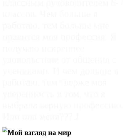
классным руководителем 6-7
классов. Чем больше я
работаю, тем больше мне
нравится моя профессия. Я
получаю
искреннее
удовольствие от общения с
учениками. И чем дольше я
работаю, тем тверже моя
уверенность в том, что
я
выбрала верную профессию.
Или она меня???
J
Мой взгляд на мир