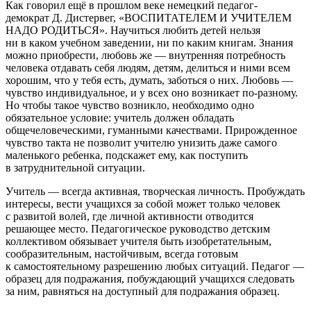
Как говорил ещё в прошлом веке немецкий педагог-
демократ Д. Дистервег, «ВОСПИТАТЕЛЕМ И УЧИТЕЛЕМ
НАДО РОДИТЬСЯ». Научиться любить детей нельзя
ни в каком учебном заведении, ни по каким книгам. Знания
можно приобрести, любовь же — внутренняя потребность
человека отдавать себя людям, детям, делиться и ними всем
хорошим, что у тебя есть, думать, заботься о них. Любовь —
чувство индивидуальное, и у всех оно возникает по-разному.
Но чтобы такое чувство возникло, необходимо одно
обязательное условие: учитель должен обладать
общечеловеческими, гуманными качествами. Прирожденное
чувство такта не позволит учителю унизить даже самого
маленького ребенка, подскажет ему, как поступить
в затруднительной ситуации.
Учитель — всегда активная, творческая личность. Пробуждать
интересы, вести учащихся за собой может только человек
с развитой волей, где личной активности отводится
решающее место. Педагогическое руководство детским
коллективом обязывает учителя быть изобретательным,
сообразительным, настойчивым, всегда готовым
к самостоятельному разрешению любых ситуаций. Педагог —
образец для подражания, побуждающий учащихся следовать
за ним, равняться на доступный для подражания образец.