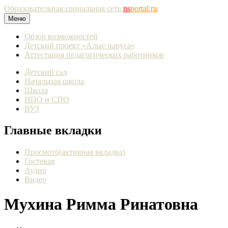
Образовательная социальная сеть
ns
portal.ru
Меню
Обзор возможностей
Детский проект «Алые паруса»
Аттестация педагогических работников
Детский сад
Начальная школа
Школа
НПО и СПО
ВУЗ
Главные вкладки
Просмотр
(активная вкладка)
Гостевая
Аудио
Видео
Мухина Римма Ринатовна