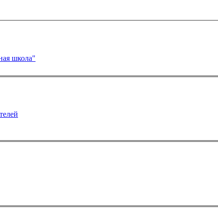
ная школа"
телей