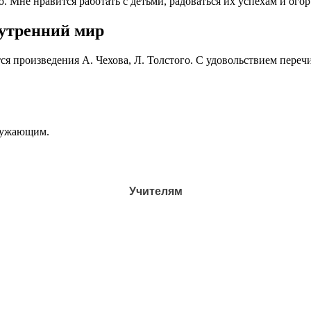
 нравится работать с детьми, радоваться их успехам и огорчат
нутренний мир
ся произведения А. Чехова, Л. Толстого. С удовольствием пере
кружающим.
Учителям