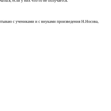
ься, если у них что-то не получается.
читываю с учениками и с внуками произведения Н.Носова,