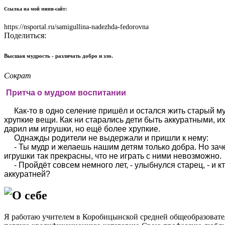
Ссылка на мой мини-сайт:
https://nsportal.ru/samigullina-nadezhda-fedorovna
Поделиться:
Высшая мудрость - различать добро и зло.
Сократ
Притча о мудром воспитании
Как-то в одно селение пришёл и остался жить старый муд
хрупкие вещи. Как ни старались дети быть аккуратными, и
дарил им игрушки, но ещё более хрупкие.
Однажды родители не выдержали и пришли к нему:
- Ты мудр и желаешь нашим детям только добра. Но зачем 
игрушки так прекрасны, что не играть с ними невозможно.
- Пройдёт совсем немного лет, - улыбнулся старец, - и к
аккуратней?
О себе
Я работаю учителем в Коробицынской средней общеобразовательн